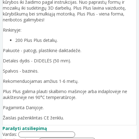
kūrybos iki žaidimo pagal instrukcijas. Nuo paprastų formų ir
mozaikų iki sudėtingų 3D darbelių. Plus Plus lavina vaizduotę,
kūrybiškumą bei smulkiąją motoriką. Plus Plus - viena forma,
neribotos galimybės!
Rinkinyje:
200 Plus Plus detalių.
Pakuotė - patogi, plastikinė daiktadėžė.
Detalės dydis - DIDELĖS (50 mm).
Spalvos - bazinės.
Rekomenduojamas amžius 1-6 metų.
Plus Plus galima plauti skalbimo mašinoje arba indaplovėje ne
aukštesnėje nei 90°C temperatūroje.
Pagaminta Danijoje.
Žaislas paženklintas CE ženklu.
Parašyti atsiliepimą
Vardas: