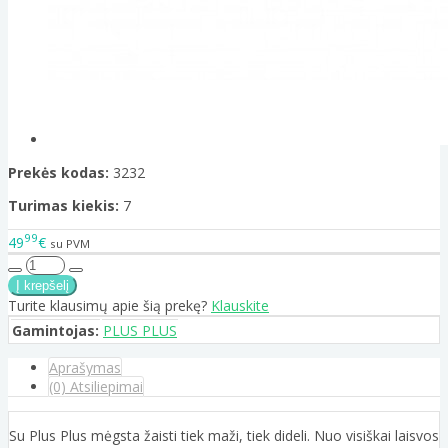
Prekės kodas:
3232
Turimas kiekis:
7
99
49
€
su PVM
Turite klausimų apie šią prekę?
Klauskite
Gamintojas:
PLUS PLUS
Aprašymas
(0) Atsiliepimai
Su Plus Plus mėgsta žaisti tiek maži, tiek dideli. Nuo visiškai laisvos