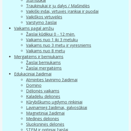
Stumdukai
Traukinukai ir jų dalys / Mašinėlės
Vaikiški indai, virtuvės įrankiai ir puodai
Vaikiškos virtuvėlės
Varstymo žaislai
Vaikams pagal amžių
Žaislai kūdikiui 0 - 12 mėn.
Vaikams nuo 1 iki 3 metukų
Vaikams nuo 3 metų ir vyresniems
Vaikams nuo 8 metų
Mergaitėms ir berniukams
Žaislai berniukams
Žaislai mergaitėms
Edukaciniai žaidimai
Atminties lavinimo žaidimai
Domino
Dėlionės vaikams
Kaladėlių dėlionės
Kūrybiškumo ugdymo rinkiniai
Lavinamieji žaidimai, galvosūkiai
Magnetiniai žaidimai
Medinės dėlionės
Sluoksninės dėlonės
STEM ir optiniai žaislai