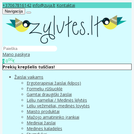
+37067816142
info@zuja.lt
Kontaktai
Navigacija
Mano paskyra
00
0
€
0
Prekių krepšelis tuščias!
Žaislai vaikams
Ergoterapiniai žaislai (kilpos)
Formelių rūšiuoklė
Gamtai draugiški žaislai
Lėlių nameliai / Medinės lėlytės
Lėlių vežimėliai, medinės lovytės
Maisto produktai
Mažojo amatininko įrankiai
Mediniai žaislai
Medinės kaladėlės