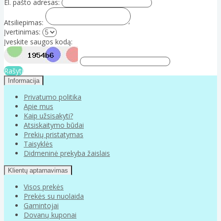
El. pašto adresas:
Atsiliepimas:
Įvertinimas:
Įveskite saugos kodą:
Rašyti
Informacija
Privatumo politika
Apie mus
Kaip užsisakyti?
Atsiskaitymo būdai
Prekių pristatymas
Taisyklės
Didmeninė prekyba žaislais
Klientų aptarnavimas
Visos prekės
Prekės su nuolaida
Gamintojai
Dovanų kuponai