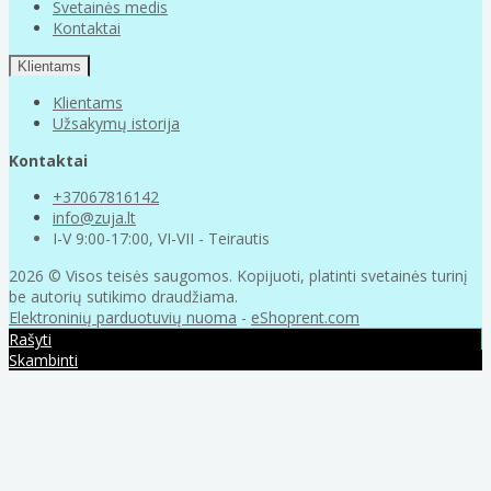
Svetainės medis
Kontaktai
Klientams
Klientams
Užsakymų istorija
Kontaktai
+37067816142
info@zuja.lt
I-V 9:00-17:00, VI-VII - Teirautis
2026 © Visos teisės saugomos. Kopijuoti, platinti svetainės turinį
be autorių sutikimo draudžiama.
Elektroninių parduotuvių nuoma
-
eShoprent.com
Rašyti
Skambinti