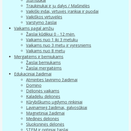
Stumdukai
Traukinukai ir jų dalys / Mašinėlės
Vaikiški indai, virtuvės įrankiai ir puodai
Vaikiškos virtuvėlės
Varstymo žaislai
Vaikams pagal amžių
Žaislai kūdikiui 0 - 12 mėn.
Vaikams nuo 1 iki 3 metukų
Vaikams nuo 3 metų ir vyresniems
Vaikams nuo 8 metų
Mergaitėms ir berniukams
Žaislai berniukams
Žaislai mergaitėms
Edukaciniai žaidimai
Atminties lavinimo žaidimai
Domino
Dėlionės vaikams
Kaladėlių dėlionės
Kūrybiškumo ugdymo rinkiniai
Lavinamieji žaidimai, galvosūkiai
Magnetiniai žaidimai
Medinės dėlionės
Sluoksninės dėlonės
STEM ir optiniai žaislai