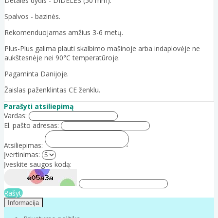
Detalės dydis - DIDELĖS (50 mm).
Spalvos - bazinės.
Rekomenduojamas amžius 3-6 metų.
Plus-Plus galima plauti skalbimo mašinoje arba indaplovėje ne
aukštesnėje nei 90°C temperatūroje.
Pagaminta Danijoje.
Žaislas paženklintas CE ženklu.
Parašyti atsiliepimą
Vardas:
El. pašto adresas:
Atsiliepimas:
Įvertinimas:
Įveskite saugos kodą:
Rašyti
Informacija