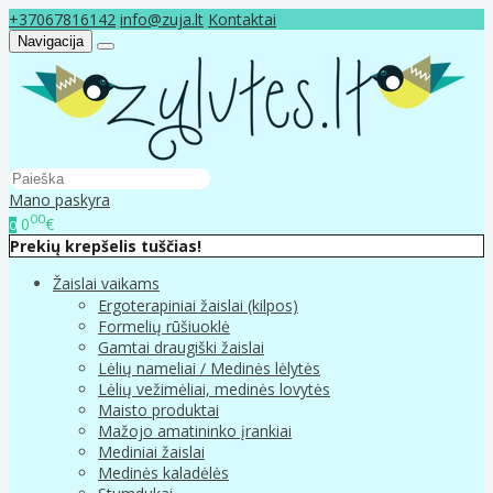
+37067816142
info@zuja.lt
Kontaktai
Navigacija
Mano paskyra
00
0
€
0
Prekių krepšelis tuščias!
Žaislai vaikams
Ergoterapiniai žaislai (kilpos)
Formelių rūšiuoklė
Gamtai draugiški žaislai
Lėlių nameliai / Medinės lėlytės
Lėlių vežimėliai, medinės lovytės
Maisto produktai
Mažojo amatininko įrankiai
Mediniai žaislai
Medinės kaladėlės