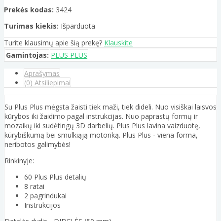
Prekės kodas:
3424
Turimas kiekis:
Išparduota
Turite klausimų apie šią prekę?
Klauskite
Gamintojas:
PLUS PLUS
Aprašymas
(0) Atsiliepimai
Su Plus Plus mėgsta žaisti tiek maži, tiek dideli. Nuo visiškai laisvos
kūrybos iki žaidimo pagal instrukcijas. Nuo paprastų formų ir
mozaikų iki sudėtingų 3D darbelių. Plus Plus lavina vaizduotę,
kūrybiškumą bei smulkiąją motoriką. Plus Plus - viena forma,
neribotos galimybės!
Rinkinyje:
60 Plus Plus detalių
8 ratai
2 pagrindukai
Instrukcijos