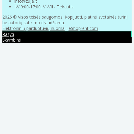
info@zuja.lt
I-V 9:00-17:00, VI-VII - Teirautis
2026 © Visos teisės saugomos. Kopijuoti, platinti svetainės turinį
be autorių sutikimo draudžiama.
Elektroninių parduotuvių nuoma
-
eShoprent.com
Rašyti
Skambinti