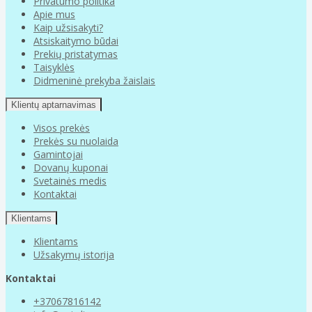
Privatumo politika
Apie mus
Kaip užsisakyti?
Atsiskaitymo būdai
Prekių pristatymas
Taisyklės
Didmeninė prekyba žaislais
Klientų aptarnavimas
Visos prekės
Prekės su nuolaida
Gamintojai
Dovanų kuponai
Svetainės medis
Kontaktai
Klientams
Klientams
Užsakymų istorija
Kontaktai
+37067816142