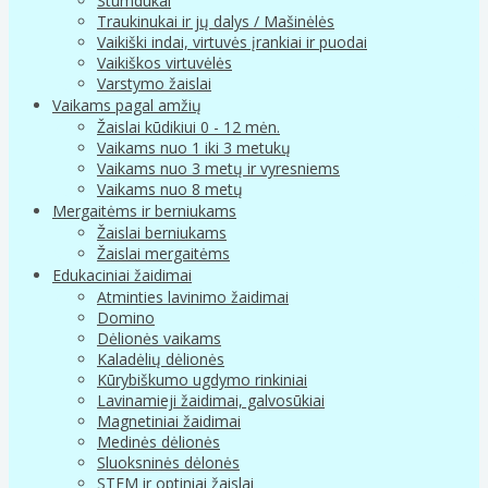
Stumdukai
Traukinukai ir jų dalys / Mašinėlės
Vaikiški indai, virtuvės įrankiai ir puodai
Vaikiškos virtuvėlės
Varstymo žaislai
Vaikams pagal amžių
Žaislai kūdikiui 0 - 12 mėn.
Vaikams nuo 1 iki 3 metukų
Vaikams nuo 3 metų ir vyresniems
Vaikams nuo 8 metų
Mergaitėms ir berniukams
Žaislai berniukams
Žaislai mergaitėms
Edukaciniai žaidimai
Atminties lavinimo žaidimai
Domino
Dėlionės vaikams
Kaladėlių dėlionės
Kūrybiškumo ugdymo rinkiniai
Lavinamieji žaidimai, galvosūkiai
Magnetiniai žaidimai
Medinės dėlionės
Sluoksninės dėlonės
STEM ir optiniai žaislai