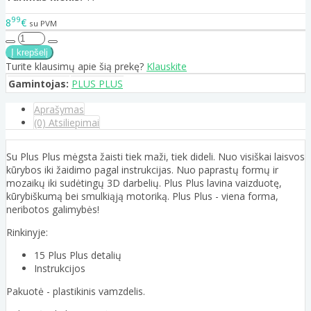
99
8
€
su PVM
Turite klausimų apie šią prekę?
Klauskite
Gamintojas:
PLUS PLUS
Aprašymas
(0) Atsiliepimai
Su Plus Plus mėgsta žaisti tiek maži, tiek dideli. Nuo visiškai laisvos
kūrybos iki žaidimo pagal instrukcijas. Nuo paprastų formų ir
mozaikų iki sudėtingų 3D darbelių. Plus Plus lavina vaizduotę,
kūrybiškumą bei smulkiąją motoriką. Plus Plus - viena forma,
neribotos galimybės!
Rinkinyje:
15 Plus Plus detalių
Instrukcijos
Pakuotė - plastikinis vamzdelis.