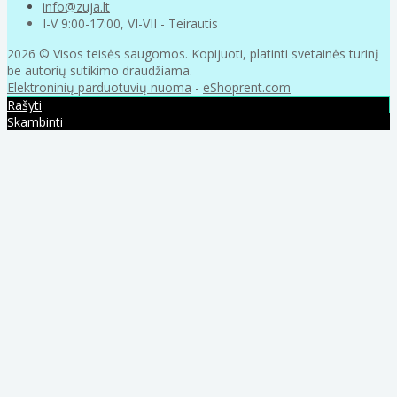
info@zuja.lt
I-V 9:00-17:00, VI-VII - Teirautis
2026 © Visos teisės saugomos. Kopijuoti, platinti svetainės turinį
be autorių sutikimo draudžiama.
Elektroninių parduotuvių nuoma
-
eShoprent.com
Rašyti
Skambinti