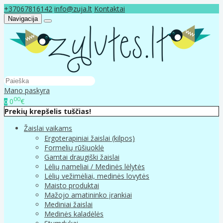
+37067816142
info@zuja.lt
Kontaktai
Navigacija
Mano paskyra
00
0
€
0
Prekių krepšelis tuščias!
Žaislai vaikams
Ergoterapiniai žaislai (kilpos)
Formelių rūšiuoklė
Gamtai draugiški žaislai
Lėlių nameliai / Medinės lėlytės
Lėlių vežimėliai, medinės lovytės
Maisto produktai
Mažojo amatininko įrankiai
Mediniai žaislai
Medinės kaladėlės