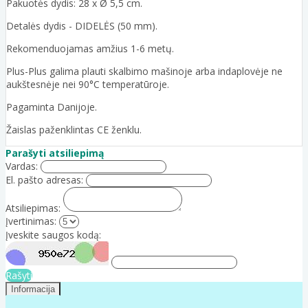
Pakuotės dydis: 28 x Ø 5,5 cm.
Detalės dydis - DIDELĖS (50 mm).
Rekomenduojamas amžius 1-6 metų.
Plus-Plus galima plauti skalbimo mašinoje arba indaplovėje ne
aukštesnėje nei 90°C temperatūroje.
Pagaminta Danijoje.
Žaislas paženklintas CE ženklu.
Parašyti atsiliepimą
Vardas:
El. pašto adresas:
Atsiliepimas:
Įvertinimas:
Įveskite saugos kodą:
Rašyti
Informacija