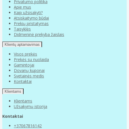
Privatumo politika
Apie mus
Kaip užsisakyti?
Atsiskaitymo būdai
Prekių pristatymas
Taisyklės
Didmeninė prekyba žaislais
Klientų aptarnavimas
Visos prekės
Prekės su nuolaida
Gamintojai
Dovanų kuponai
Svetainės medis
Kontaktai
Klientams
Klientams
Užsakymų istorija
Kontaktai
+37067816142