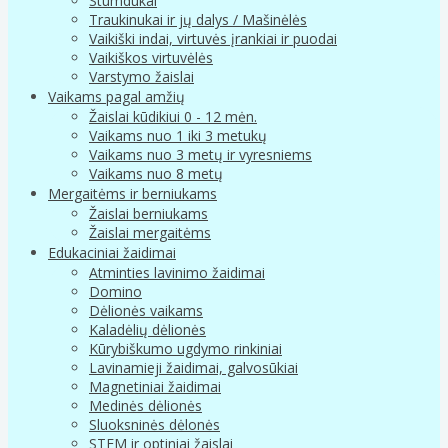
Stumdukai
Traukinukai ir jų dalys / Mašinėlės
Vaikiški indai, virtuvės įrankiai ir puodai
Vaikiškos virtuvėlės
Varstymo žaislai
Vaikams pagal amžių
Žaislai kūdikiui 0 - 12 mėn.
Vaikams nuo 1 iki 3 metukų
Vaikams nuo 3 metų ir vyresniems
Vaikams nuo 8 metų
Mergaitėms ir berniukams
Žaislai berniukams
Žaislai mergaitėms
Edukaciniai žaidimai
Atminties lavinimo žaidimai
Domino
Dėlionės vaikams
Kaladėlių dėlionės
Kūrybiškumo ugdymo rinkiniai
Lavinamieji žaidimai, galvosūkiai
Magnetiniai žaidimai
Medinės dėlionės
Sluoksninės dėlonės
STEM ir optiniai žaislai