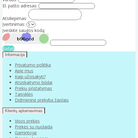
El. pašto adresas:
Atsiliepimas:
Įvertinimas:
Įveskite saugos kodą:
Rašyti
Informacija
Privatumo politika
Apie mus
Kaip užsisakyti?
Atsiskaitymo būdai
Prekių pristatymas
Taisyklės
Didmeninė prekyba žaislais
Klientų aptarnavimas
Visos prekės
Prekės su nuolaida
Gamintojai