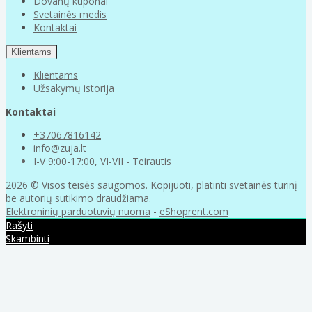
Dovanų kuponai
Svetainės medis
Kontaktai
Klientams
Klientams
Užsakymų istorija
Kontaktai
+37067816142
info@zuja.lt
I-V 9:00-17:00, VI-VII - Teirautis
2026 © Visos teisės saugomos. Kopijuoti, platinti svetainės turinį
be autorių sutikimo draudžiama.
Elektroninių parduotuvių nuoma
-
eShoprent.com
Rašyti
Skambinti