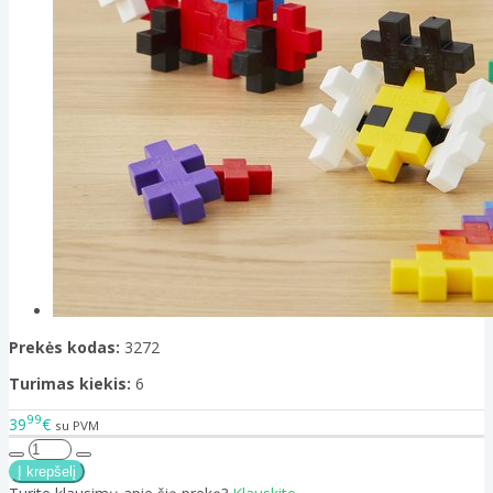
Prekės kodas:
3272
Turimas kiekis:
6
99
39
€
su PVM