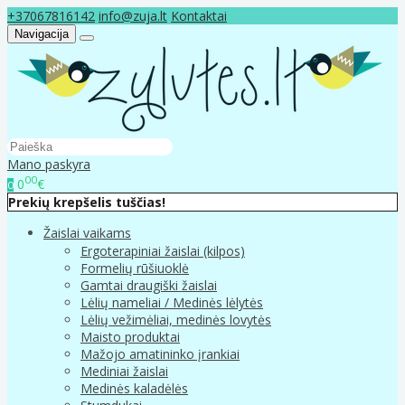
+37067816142
info@zuja.lt
Kontaktai
Navigacija
Mano paskyra
00
0
€
0
Prekių krepšelis tuščias!
Žaislai vaikams
Ergoterapiniai žaislai (kilpos)
Formelių rūšiuoklė
Gamtai draugiški žaislai
Lėlių nameliai / Medinės lėlytės
Lėlių vežimėliai, medinės lovytės
Maisto produktai
Mažojo amatininko įrankiai
Mediniai žaislai
Medinės kaladėlės