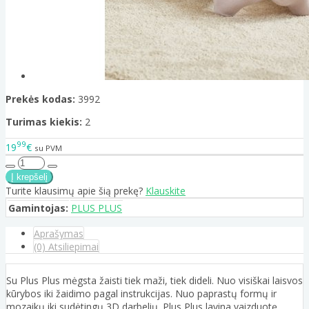
Prekės kodas:
3992
Turimas kiekis:
2
99
19
€
su PVM
Turite klausimų apie šią prekę?
Klauskite
Gamintojas:
PLUS PLUS
Aprašymas
(0) Atsiliepimai
Su Plus Plus mėgsta žaisti tiek maži, tiek dideli. Nuo visiškai laisvos
kūrybos iki žaidimo pagal instrukcijas. Nuo paprastų formų ir
mozaikų iki sudėtingų 3D darbelių. Plus Plus lavina vaizduotę,