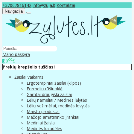
+37067816142
info@zuja.lt
Kontaktai
Navigacija
Mano paskyra
00
0
€
0
Prekių krepšelis tuščias!
Žaislai vaikams
Ergoterapiniai žaislai (kilpos)
Formelių rūšiuoklė
Gamtai draugiški žaislai
Lėlių nameliai / Medinės lėlytės
Lėlių vežimėliai, medinės lovytės
Maisto produktai
Mažojo amatininko įrankiai
Mediniai žaislai
Medinės kaladėlės