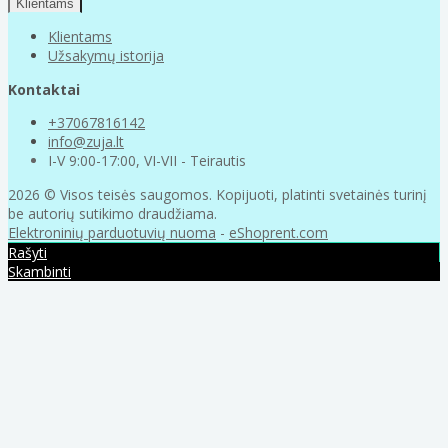
Klientams
Klientams
Užsakymų istorija
Kontaktai
+37067816142
info@zuja.lt
I-V 9:00-17:00, VI-VII - Teirautis
2026 © Visos teisės saugomos. Kopijuoti, platinti svetainės turinį
be autorių sutikimo draudžiama.
Elektroninių parduotuvių nuoma
-
eShoprent.com
Rašyti
Skambinti