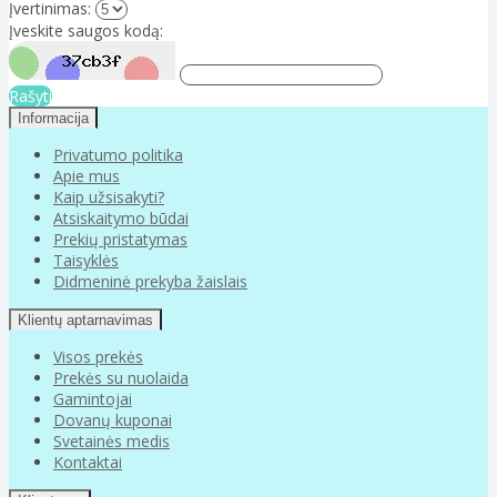
Įvertinimas:
Įveskite saugos kodą:
Rašyti
Informacija
Privatumo politika
Apie mus
Kaip užsisakyti?
Atsiskaitymo būdai
Prekių pristatymas
Taisyklės
Didmeninė prekyba žaislais
Klientų aptarnavimas
Visos prekės
Prekės su nuolaida
Gamintojai
Dovanų kuponai
Svetainės medis
Kontaktai