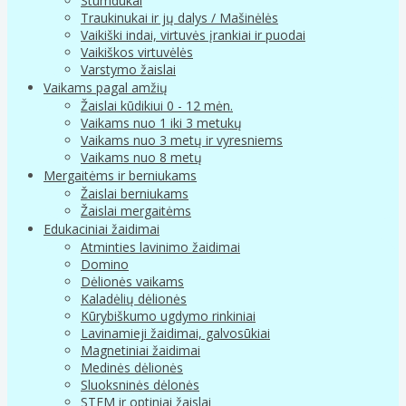
Stumdukai
Traukinukai ir jų dalys / Mašinėlės
Vaikiški indai, virtuvės įrankiai ir puodai
Vaikiškos virtuvėlės
Varstymo žaislai
Vaikams pagal amžių
Žaislai kūdikiui 0 - 12 mėn.
Vaikams nuo 1 iki 3 metukų
Vaikams nuo 3 metų ir vyresniems
Vaikams nuo 8 metų
Mergaitėms ir berniukams
Žaislai berniukams
Žaislai mergaitėms
Edukaciniai žaidimai
Atminties lavinimo žaidimai
Domino
Dėlionės vaikams
Kaladėlių dėlionės
Kūrybiškumo ugdymo rinkiniai
Lavinamieji žaidimai, galvosūkiai
Magnetiniai žaidimai
Medinės dėlionės
Sluoksninės dėlonės
STEM ir optiniai žaislai