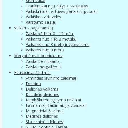
Stumdukai
Traukinukai ir jų dalys / Mašinėlės
Vaikiški indai, virtuvės įrankiai ir puodai
Vaikiškos virtuvėlės
Varstymo žaislai
Vaikams pagal amžių
Žaislai kūdikiui 0 - 12 mėn.
Vaikams nuo 1 iki 3 metukų
Vaikams nuo 3 metų ir vyresniems
Vaikams nuo 8 metų
Mergaitėms ir berniukams
Žaislai berniukams
Žaislai mergaitėms
Edukaciniai žaidimai
Atminties lavinimo žaidimai
Domino
Dėlionės vaikams
Kaladėlių dėlionės
Kūrybiškumo ugdymo rinkiniai
Lavinamieji žaidimai, galvosūkiai
Magnetiniai žaidimai
Medinės dėlionės
Sluoksninės dėlonės
STEM ir optiniai žaislai