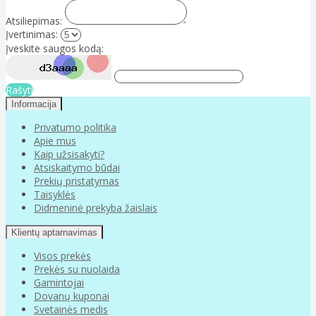
Atsiliepimas:
Įvertinimas:
Įveskite saugos kodą:
Rašyti
Informacija
Privatumo politika
Apie mus
Kaip užsisakyti?
Atsiskaitymo būdai
Prekių pristatymas
Taisyklės
Didmeninė prekyba žaislais
Klientų aptarnavimas
Visos prekės
Prekės su nuolaida
Gamintojai
Dovanų kuponai
Svetainės medis