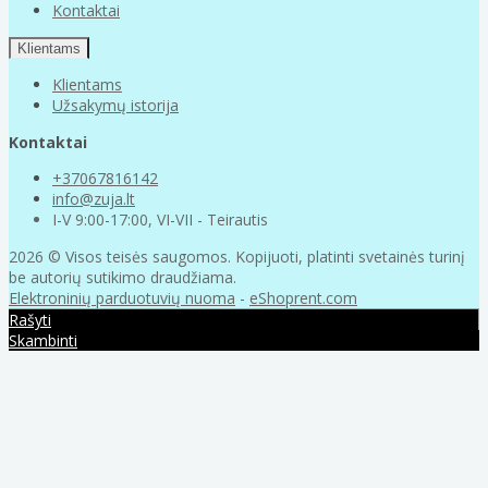
Kontaktai
Klientams
Klientams
Užsakymų istorija
Kontaktai
+37067816142
info@zuja.lt
I-V 9:00-17:00, VI-VII - Teirautis
2026 © Visos teisės saugomos. Kopijuoti, platinti svetainės turinį
be autorių sutikimo draudžiama.
Elektroninių parduotuvių nuoma
-
eShoprent.com
Rašyti
Skambinti