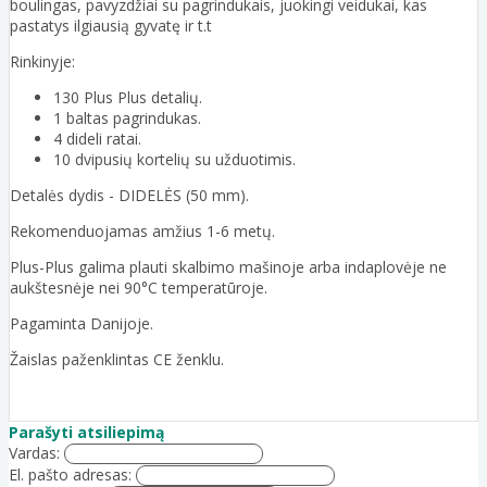
boulingas, pavyzdžiai su pagrindukais, juokingi veidukai, kas
pastatys ilgiausią gyvatę ir t.t
Rinkinyje:
130 Plus Plus detalių.
1 baltas pagrindukas.
4 dideli ratai.
10 dvipusių kortelių su užduotimis.
Detalės dydis - DIDELĖS (50 mm).
Rekomenduojamas amžius 1-6 metų.
Plus-Plus galima plauti skalbimo mašinoje arba indaplovėje ne
aukštesnėje nei 90°C temperatūroje.
Pagaminta Danijoje.
Žaislas paženklintas CE ženklu.
Parašyti atsiliepimą
Vardas:
El. pašto adresas: