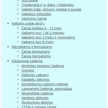
Stumdukai
Traukinukai ir jų dalys / Mašinėlės
Vaikiški indai, virtuvės įrankiai ir puodai
Vaikiškos virtuvėlės
Varstymo žaislai
Vaikams pagal amžių
Žaislai kūdikiui 0 - 12 mėn.
Vaikams nuo 1 iki 3 metukų
Vaikams nuo 3 metų ir vyresniems
Vaikams nuo 8 metų
Mergaitėms ir berniukams
Žaislai berniukams
Žaislai mergaitėms
Edukaciniai žaidimai
Atminties lavinimo žaidimai
Domino
Dėlionės vaikams
Kaladėlių dėlionės
Kūrybiškumo ugdymo rinkiniai
Lavinamieji žaidimai, galvosūkiai
Magnetiniai žaidimai
Medinės dėlionės
Sluoksninės dėlonės
STEM ir optiniai žaislai