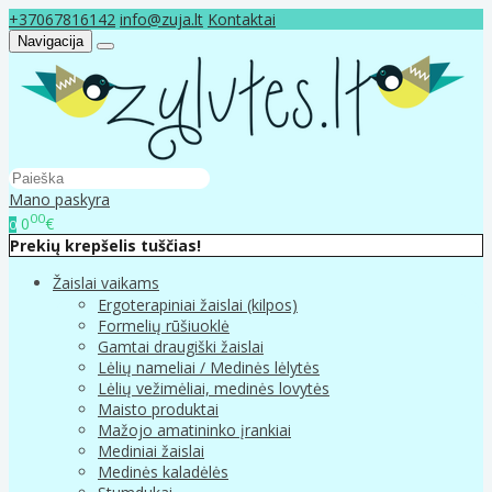
+37067816142
info@zuja.lt
Kontaktai
Navigacija
Mano paskyra
00
0
€
0
Prekių krepšelis tuščias!
Žaislai vaikams
Ergoterapiniai žaislai (kilpos)
Formelių rūšiuoklė
Gamtai draugiški žaislai
Lėlių nameliai / Medinės lėlytės
Lėlių vežimėliai, medinės lovytės
Maisto produktai
Mažojo amatininko įrankiai
Mediniai žaislai
Medinės kaladėlės