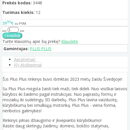
Prekės kodas:
3448
Turimas kiekis:
12
99
39
€
su PVM
Turite klausimų apie šią prekę?
Klauskite
Gamintojas:
PLUS PLUS
Aprašymas
(0) Atsiliepimai
Š;is Plus Plus rinkinys buvo išrinktas 2023 metų žaislu Š;vedijoje!
Su Plus Plus mėgsta žaisti tiek maži, tiek dideli. Nuo visiškai laisvos
kūrybos iki žaidimo pagal instrukcijas. Nuo paprastų formų ir
mozaikų iki sudėtingų 3D darbelių. Plus Plus lavina vaizduotę,
kūrybiškumą bei smulkiąją motoriką. Plus Plus - viena forma,
neribotos galimybės!
Rinkinys pilnas džiaugsmo ir įkvepiantis kūrybiškumo!
Rasite daug skirtingų žaidimų: domino, bokšto statymas,