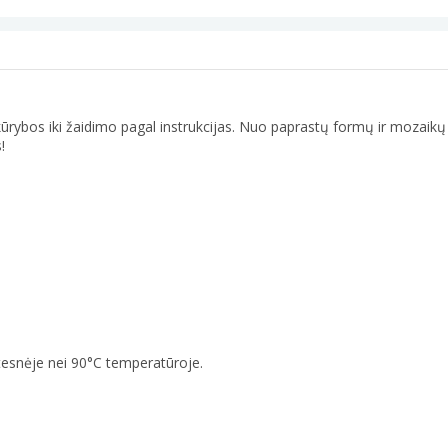
os kūrybos iki žaidimo pagal instrukcijas. Nuo paprastų formų ir mozaik
!
tesnėje nei 90°C temperatūroje.