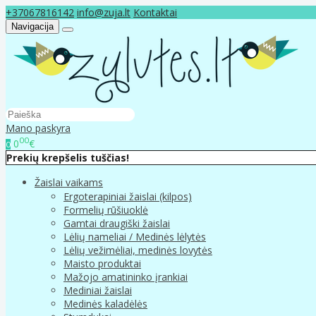
+37067816142
info@zuja.lt
Kontaktai
Navigacija
Mano paskyra
00
0
€
0
Prekių krepšelis tuščias!
Žaislai vaikams
Ergoterapiniai žaislai (kilpos)
Formelių rūšiuoklė
Gamtai draugiški žaislai
Lėlių nameliai / Medinės lėlytės
Lėlių vežimėliai, medinės lovytės
Maisto produktai
Mažojo amatininko įrankiai
Mediniai žaislai
Medinės kaladėlės