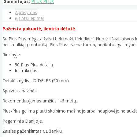
Gamintojas:
PLUS PLUS
Aprašymas
(0) Atsiliepimai
Pažeista pakuotė, įlenkta dėžutė.
Su Plus Plus mėgsta žaisti tiek maži, tiek dideli. Nuo visiškai laisv
bei smulkiąją motoriką. Plus Plus - viena forma, neribotos galimybės
Rinkinyje:
50 Plus Plus detalių
Instrukcijos
Detalės dydis - DIDELĖS (50 mm).
Spalvos - bazinės.
Rekomenduojamas amžius 1-6 metų.
Plus-Plus galima plauti skalbimo mašinoje arba indaplovėje ne aukš
Pagaminta Danijoje.
Žaislas paženklintas CE ženklu.