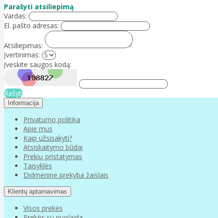
Parašyti atsiliepimą
Vardas:
El. pašto adresas:
Atsiliepimas:
Įvertinimas:
Įveskite saugos kodą:
Rašyti
Informacija
Privatumo politika
Apie mus
Kaip užsisakyti?
Atsiskaitymo būdai
Prekių pristatymas
Taisyklės
Didmeninė prekyba žaislais
Klientų aptarnavimas
Visos prekės
Prekės su nuolaida