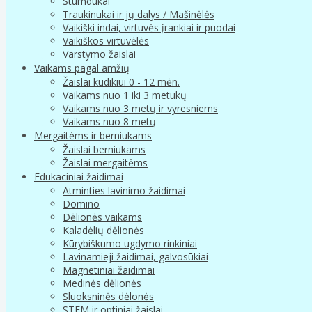
Stumdukai
Traukinukai ir jų dalys / Mašinėlės
Vaikiški indai, virtuvės įrankiai ir puodai
Vaikiškos virtuvėlės
Varstymo žaislai
Vaikams pagal amžių
Žaislai kūdikiui 0 - 12 mėn.
Vaikams nuo 1 iki 3 metukų
Vaikams nuo 3 metų ir vyresniems
Vaikams nuo 8 metų
Mergaitėms ir berniukams
Žaislai berniukams
Žaislai mergaitėms
Edukaciniai žaidimai
Atminties lavinimo žaidimai
Domino
Dėlionės vaikams
Kaladėlių dėlionės
Kūrybiškumo ugdymo rinkiniai
Lavinamieji žaidimai, galvosūkiai
Magnetiniai žaidimai
Medinės dėlionės
Sluoksninės dėlonės
STEM ir optiniai žaislai