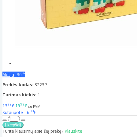
%
Akcija
-30
Prekės kodas:
3223P
Turimas kiekis:
1
99
99
13
€
19
€
su PVM
00
Sutaupote - 6
€
Turite klausimų apie šią prekę?
Klauskite