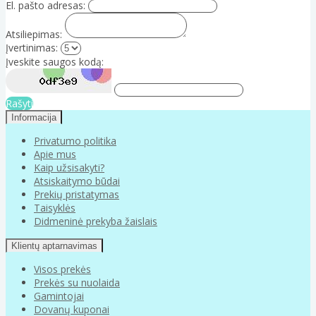
El. pašto adresas:
Atsiliepimas:
Įvertinimas:
Įveskite saugos kodą:
Rašyti
Informacija
Privatumo politika
Apie mus
Kaip užsisakyti?
Atsiskaitymo būdai
Prekių pristatymas
Taisyklės
Didmeninė prekyba žaislais
Klientų aptarnavimas
Visos prekės
Prekės su nuolaida
Gamintojai
Dovanų kuponai