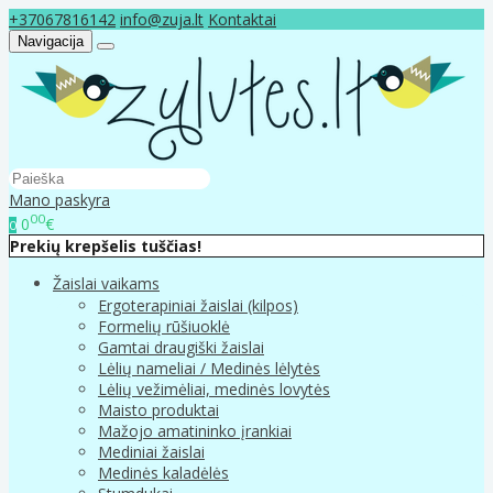
+37067816142
info@zuja.lt
Kontaktai
Navigacija
Mano paskyra
00
0
€
0
Prekių krepšelis tuščias!
Žaislai vaikams
Ergoterapiniai žaislai (kilpos)
Formelių rūšiuoklė
Gamtai draugiški žaislai
Lėlių nameliai / Medinės lėlytės
Lėlių vežimėliai, medinės lovytės
Maisto produktai
Mažojo amatininko įrankiai
Mediniai žaislai
Medinės kaladėlės