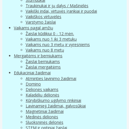
Stumdukai
Traukinukai ir jų dalys / Mašinėlės
Vaikiški indai, virtuvės įrankiai ir puodai
Vaikiškos virtuvėlės
Varstymo žaislai
Vaikams pagal amžių
Žaislai kūdikiui 0 - 12 mėn.
Vaikams nuo 1 iki 3 metukų
Vaikams nuo 3 metų ir vyresniems
Vaikams nuo 8 metų
Mergaitėms ir berniukams
Žaislai berniukams
Žaislai mergaitėms
Edukaciniai žaidimai
Atminties lavinimo žaidimai
Domino
Dėlionės vaikams
Kaladėlių dėlionės
Kūrybiškumo ugdymo rinkiniai
Lavinamieji žaidimai, galvosūkiai
Magnetiniai žaidimai
Medinės dėlionės
Sluoksninės dėlonės
STEM ir optiniai žaislai