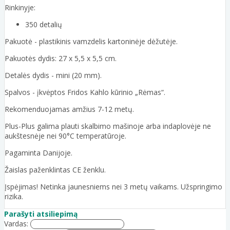
Rinkinyje:
350 detalių
Pakuotė - plastikinis vamzdelis kartoninėje dėžutėje.
Pakuotės dydis: 27 x 5,5 x 5,5 cm.
Detalės dydis - mini (20 mm).
Spalvos - įkvėptos Fridos Kahlo kūrinio „Rėmas“.
Rekomenduojamas amžius 7-12 metų.
Plus-Plus galima plauti skalbimo mašinoje arba indaplovėje ne
aukštesnėje nei 90°C temperatūroje.
Pagaminta Danijoje.
Žaislas paženklintas CE ženklu.
Įspėjimas! Netinka jaunesniems nei 3 metų vaikams. Užspringimo
rizika.
Parašyti atsiliepimą
Vardas: