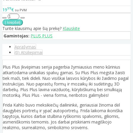
99
19
€
su PVM
Turite klausimų apie šią prekę?
Klauskite
Gamintojas:
PLUS PLUS
Aprašymas
(0) Atsiliepimai
Plus Plus Įkvėpimas serija pagerbia žymiausius meno kūrinius
atkartodama unikalias spalvų gamas. Su Plus Plus mėgsta žaisti
tiek maži, tiek dideli. Nuo visiškai laisvos kūrybos iki žaidimo pagal
instrukcijas. Nuo paprastų formų ir mozaikų iki sudėtingų 3D
darbelių. Plus Plus lavina vaizduotę, kūrybiškumą bei smulkiąją
motoriką. Plus Plus - viena forma, neribotos galimybės!
Frida Kahlo buvo meksikiečių dailininkė, geriausiai žinoma dėl
daugybės portretų ir ypač autoportretų. Frida laikoma ikoniška
tapytoja, kurios darbai stulbina ryškiomis spalvomis, giliomis,
asmeniškomis temomis. Jos darbai priskiriami magiškojo
realizmo, siurrealizmo, simbolizmo srovėms.