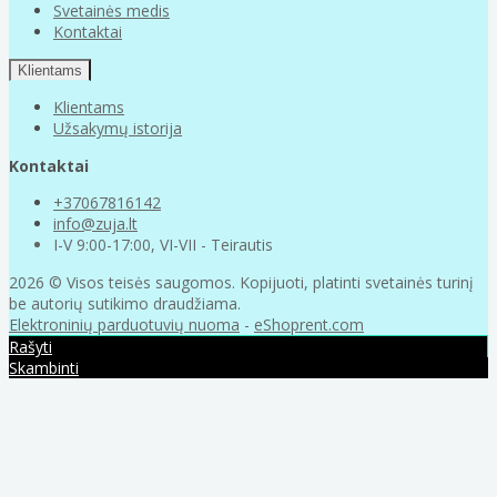
Svetainės medis
Kontaktai
Klientams
Klientams
Užsakymų istorija
Kontaktai
+37067816142
info@zuja.lt
I-V 9:00-17:00, VI-VII - Teirautis
2026 © Visos teisės saugomos. Kopijuoti, platinti svetainės turinį
be autorių sutikimo draudžiama.
Elektroninių parduotuvių nuoma
-
eShoprent.com
Rašyti
Skambinti