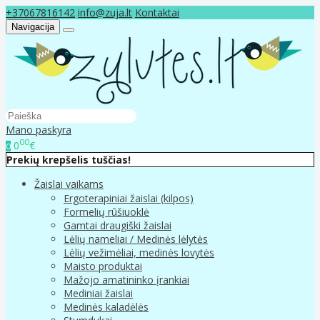
+37067816142
info@zuja.lt
Kontaktai
Navigacija
Mano paskyra
00
0
€
0
Prekių krepšelis tuščias!
Žaislai vaikams
Ergoterapiniai žaislai (kilpos)
Formelių rūšiuoklė
Gamtai draugiški žaislai
Lėlių nameliai / Medinės lėlytės
Lėlių vežimėliai, medinės lovytės
Maisto produktai
Mažojo amatininko įrankiai
Mediniai žaislai
Medinės kaladėlės