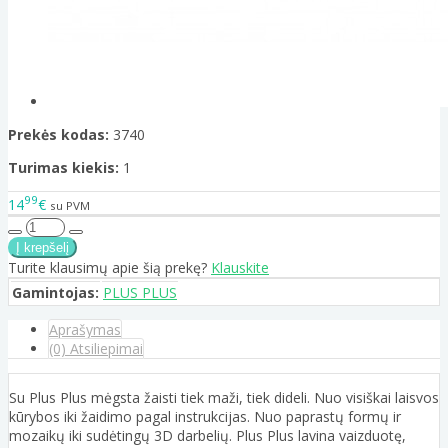
Prekės kodas:
3740
Turimas kiekis:
1
99
14
€
su PVM
Turite klausimų apie šią prekę?
Klauskite
Gamintojas:
PLUS PLUS
Aprašymas
(0) Atsiliepimai
Su Plus Plus mėgsta žaisti tiek maži, tiek dideli. Nuo visiškai laisvos
kūrybos iki žaidimo pagal instrukcijas. Nuo paprastų formų ir
mozaikų iki sudėtingų 3D darbelių. Plus Plus lavina vaizduotę,