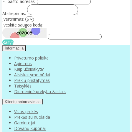
El. pašto adresas:
Atsiliepimas:
Įvertinimas:
Įveskite saugos kodą:
Rašyti
Informacija
Privatumo politika
Apie mus
Kaip užsisakyti?
Atsiskaitymo būdai
Prekių pristatymas
Taisyklės
Didmeninė prekyba žaislais
Klientų aptarnavimas
Visos prekės
Prekės su nuolaida
Gamintojai
Dovanų kuponai