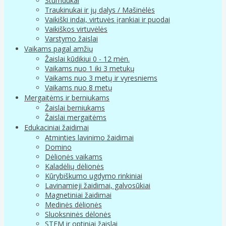
Stumdukai
Traukinukai ir jų dalys / Mašinėlės
Vaikiški indai, virtuvės įrankiai ir puodai
Vaikiškos virtuvėlės
Varstymo žaislai
Vaikams pagal amžių
Žaislai kūdikiui 0 - 12 mėn.
Vaikams nuo 1 iki 3 metukų
Vaikams nuo 3 metų ir vyresniems
Vaikams nuo 8 metų
Mergaitėms ir berniukams
Žaislai berniukams
Žaislai mergaitėms
Edukaciniai žaidimai
Atminties lavinimo žaidimai
Domino
Dėlionės vaikams
Kaladėlių dėlionės
Kūrybiškumo ugdymo rinkiniai
Lavinamieji žaidimai, galvosūkiai
Magnetiniai žaidimai
Medinės dėlionės
Sluoksninės dėlonės
STEM ir optiniai žaislai