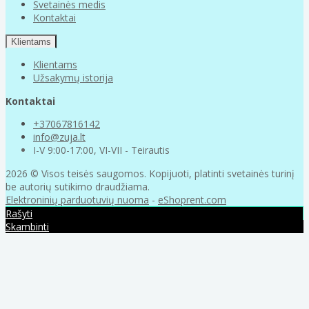
Svetainės medis
Kontaktai
Klientams
Klientams
Užsakymų istorija
Kontaktai
+37067816142
info@zuja.lt
I-V 9:00-17:00, VI-VII - Teirautis
2026 © Visos teisės saugomos. Kopijuoti, platinti svetainės turinį
be autorių sutikimo draudžiama.
Elektroninių parduotuvių nuoma
-
eShoprent.com
Rašyti
Skambinti