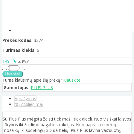
Prekės kodas:
3374
Turimas kiekis:
6
99
149
€
su PVM
Turite klausimų apie šią prekę?
Klauskite
Gamintojas:
PLUS PLUS
Aprašymas
(0) Atsiliepimai
Su Plus Plus mėgsta žaisti tiek maži, tiek dideli. Nuo visiškai laisvos
kūrybos iki žaidimo pagal instrukcijas. Nuo paprastų formų ir
mozaikų iki sudėtingų 3D darbelių. Plus Plus lavina vaizduotę,