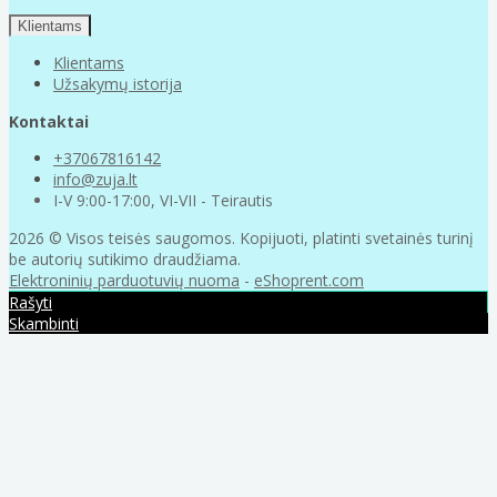
Klientams
Klientams
Užsakymų istorija
Kontaktai
+37067816142
info@zuja.lt
I-V 9:00-17:00, VI-VII - Teirautis
2026 © Visos teisės saugomos. Kopijuoti, platinti svetainės turinį
be autorių sutikimo draudžiama.
Elektroninių parduotuvių nuoma
-
eShoprent.com
Rašyti
Skambinti