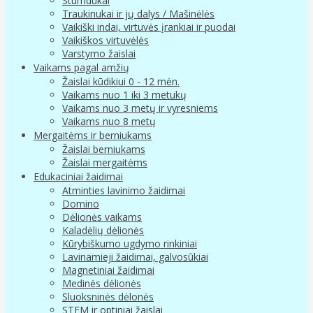
Stumdukai
Traukinukai ir jų dalys / Mašinėlės
Vaikiški indai, virtuvės įrankiai ir puodai
Vaikiškos virtuvėlės
Varstymo žaislai
Vaikams pagal amžių
Žaislai kūdikiui 0 - 12 mėn.
Vaikams nuo 1 iki 3 metukų
Vaikams nuo 3 metų ir vyresniems
Vaikams nuo 8 metų
Mergaitėms ir berniukams
Žaislai berniukams
Žaislai mergaitėms
Edukaciniai žaidimai
Atminties lavinimo žaidimai
Domino
Dėlionės vaikams
Kaladėlių dėlionės
Kūrybiškumo ugdymo rinkiniai
Lavinamieji žaidimai, galvosūkiai
Magnetiniai žaidimai
Medinės dėlionės
Sluoksninės dėlonės
STEM ir optiniai žaislai