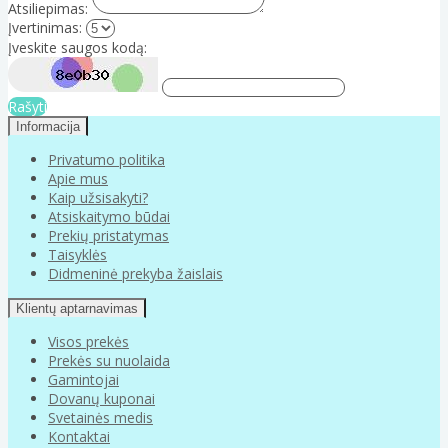
Atsiliepimas:
Įvertinimas:
Įveskite saugos kodą:
Rašyti
Informacija
Privatumo politika
Apie mus
Kaip užsisakyti?
Atsiskaitymo būdai
Prekių pristatymas
Taisyklės
Didmeninė prekyba žaislais
Klientų aptarnavimas
Visos prekės
Prekės su nuolaida
Gamintojai
Dovanų kuponai
Svetainės medis
Kontaktai