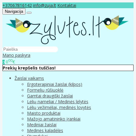
+37067816142
info@zuja.lt
Kontaktai
Navigacija
Mano paskyra
00
0
€
0
Prekių krepšelis tuščias!
Žaislai vaikams
Ergoterapiniai žaislai (kilpos)
Formelių rūšiuoklė
Gamtai draugiški žaislai
Lėlių nameliai / Medinės lėlytės
Lėlių vežimėliai, medinės lovytės
Maisto produktai
Mažojo amatininko įrankiai
Mediniai žaislai
Medinės kaladėlės