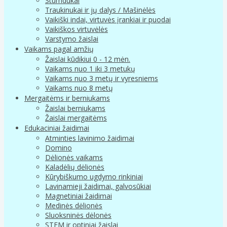
Stumdukai
Traukinukai ir jų dalys / Mašinėlės
Vaikiški indai, virtuvės įrankiai ir puodai
Vaikiškos virtuvėlės
Varstymo žaislai
Vaikams pagal amžių
Žaislai kūdikiui 0 - 12 mėn.
Vaikams nuo 1 iki 3 metukų
Vaikams nuo 3 metų ir vyresniems
Vaikams nuo 8 metų
Mergaitėms ir berniukams
Žaislai berniukams
Žaislai mergaitėms
Edukaciniai žaidimai
Atminties lavinimo žaidimai
Domino
Dėlionės vaikams
Kaladėlių dėlionės
Kūrybiškumo ugdymo rinkiniai
Lavinamieji žaidimai, galvosūkiai
Magnetiniai žaidimai
Medinės dėlionės
Sluoksninės dėlonės
STEM ir optiniai žaislai