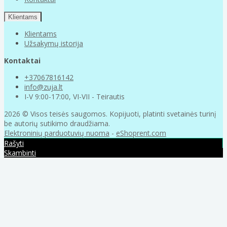
Klientams
Klientams
Užsakymų istorija
Kontaktai
+37067816142
info@zuja.lt
I-V 9:00-17:00, VI-VII - Teirautis
2026 © Visos teisės saugomos. Kopijuoti, platinti svetainės turinį
be autorių sutikimo draudžiama.
Elektroninių parduotuvių nuoma
-
eShoprent.com
Rašyti
Skambinti