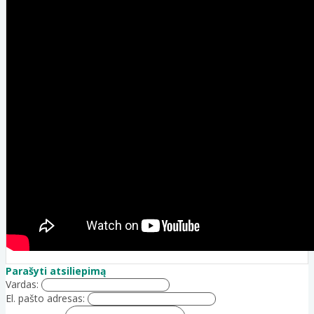
Parašyti atsiliepimą
Vardas:
El. pašto adresas: