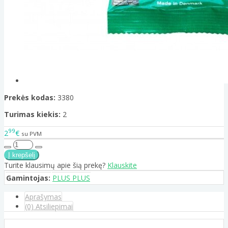
Prekės kodas:
3380
Turimas kiekis:
2
99
2
€
su PVM
Turite klausimų apie šią prekę?
Klauskite
Gamintojas:
PLUS PLUS
Aprašymas
(0) Atsiliepimai