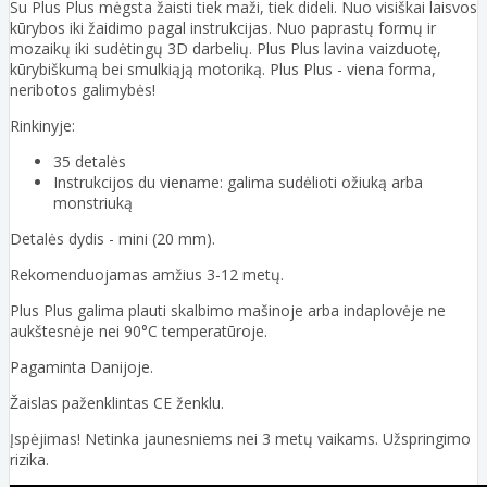
Su Plus Plus mėgsta žaisti tiek maži, tiek dideli. Nuo visiškai laisvos
kūrybos iki žaidimo pagal instrukcijas. Nuo paprastų formų ir
mozaikų iki sudėtingų 3D darbelių. Plus Plus lavina vaizduotę,
kūrybiškumą bei smulkiąją motoriką. Plus Plus - viena forma,
neribotos galimybės!
Rinkinyje:
35 detalės
Instrukcijos du viename: galima sudėlioti ožiuką arba
monstriuką
Detalės dydis - mini (20 mm).
Rekomenduojamas amžius 3-12 metų.
Plus Plus galima plauti skalbimo mašinoje arba indaplovėje ne
aukštesnėje nei 90°C temperatūroje.
Pagaminta Danijoje.
Žaislas paženklintas CE ženklu.
Įspėjimas! Netinka jaunesniems nei 3 metų vaikams. Užspringimo
rizika.