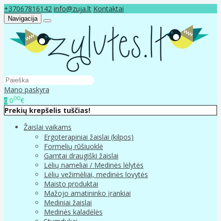
+37067816142
info@zuja.lt
Kontaktai
Navigacija
Mano paskyra
00
0
€
0
Prekių krepšelis tuščias!
Žaislai vaikams
Ergoterapiniai žaislai (kilpos)
Formelių rūšiuoklė
Gamtai draugiški žaislai
Lėlių nameliai / Medinės lėlytės
Lėlių vežimėliai, medinės lovytės
Maisto produktai
Mažojo amatininko įrankiai
Mediniai žaislai
Medinės kaladėlės