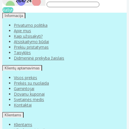
Rašyti
Informacija
Privatumo politika
Apie mus
Kaip užsisakyti?
Atsiskaitymo būdai
Prekių pristatymas
Taisyklės
Didmeninė prekyba žaislais
Klientų aptarnavimas
Visos prekės
Prekės su nuolaida
Gamintojai
Dovanų kuponai
Svetainės medis
Kontaktai
Klientams
Klientams