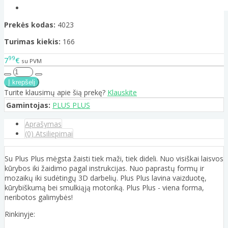
Prekės kodas:
4023
Turimas kiekis:
166
99
7
€
su PVM
Turite klausimų apie šią prekę?
Klauskite
Gamintojas:
PLUS PLUS
Aprašymas
(0) Atsiliepimai
Su Plus Plus mėgsta žaisti tiek maži, tiek dideli. Nuo visiškai laisvos
kūrybos iki žaidimo pagal instrukcijas. Nuo paprastų formų ir
mozaikų iki sudėtingų 3D darbelių. Plus Plus lavina vaizduotę,
kūrybiškumą bei smulkiąją motoriką. Plus Plus - viena forma,
neribotos galimybės!
Rinkinyje: