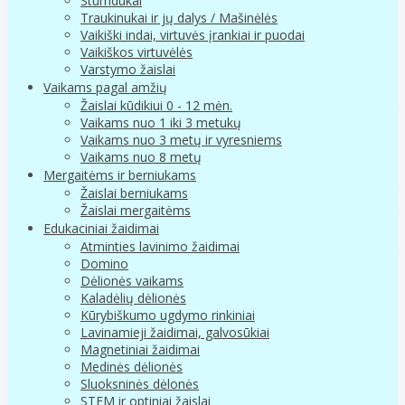
Stumdukai
Traukinukai ir jų dalys / Mašinėlės
Vaikiški indai, virtuvės įrankiai ir puodai
Vaikiškos virtuvėlės
Varstymo žaislai
Vaikams pagal amžių
Žaislai kūdikiui 0 - 12 mėn.
Vaikams nuo 1 iki 3 metukų
Vaikams nuo 3 metų ir vyresniems
Vaikams nuo 8 metų
Mergaitėms ir berniukams
Žaislai berniukams
Žaislai mergaitėms
Edukaciniai žaidimai
Atminties lavinimo žaidimai
Domino
Dėlionės vaikams
Kaladėlių dėlionės
Kūrybiškumo ugdymo rinkiniai
Lavinamieji žaidimai, galvosūkiai
Magnetiniai žaidimai
Medinės dėlionės
Sluoksninės dėlonės
STEM ir optiniai žaislai