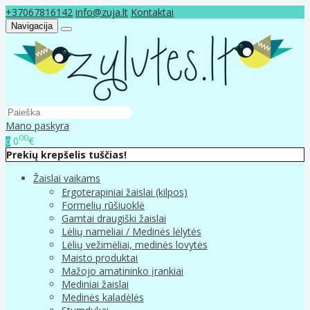
+37067816142
info@zuja.lt
Kontaktai
Navigacija
Mano paskyra
00
0
€
0
Prekių krepšelis tuščias!
Žaislai vaikams
Ergoterapiniai žaislai (kilpos)
Formelių rūšiuoklė
Gamtai draugiški žaislai
Lėlių nameliai / Medinės lėlytės
Lėlių vežimėliai, medinės lovytės
Maisto produktai
Mažojo amatininko įrankiai
Mediniai žaislai
Medinės kaladėlės