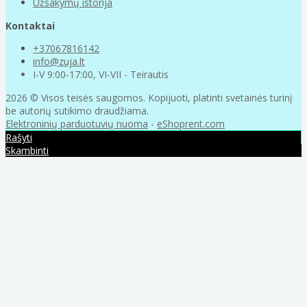
Užsakymų istorija
Kontaktai
+37067816142
info@zuja.lt
I-V 9:00-17:00, VI-VII - Teirautis
2026 © Visos teisės saugomos. Kopijuoti, platinti svetainės turinį
be autorių sutikimo draudžiama.
Elektroninių parduotuvių nuoma
-
eShoprent.com
Rašyti
Skambinti