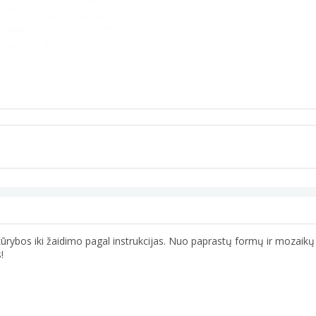
os kūrybos iki žaidimo pagal instrukcijas. Nuo paprastų formų ir mozaik
!