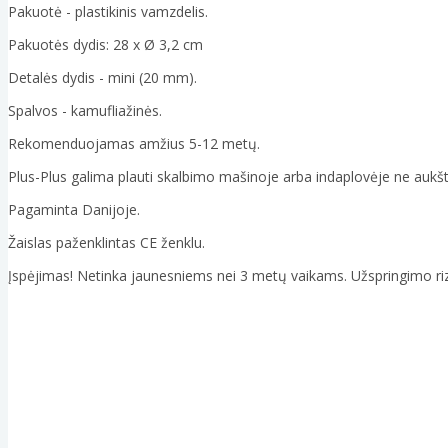
Pakuotė - plastikinis vamzdelis.
Pakuotės dydis: 28 x Ø 3,2 cm
Detalės dydis - mini (20 mm).
Spalvos - kamufliažinės.
Rekomenduojamas amžius 5-12 metų.
Plus-Plus galima plauti skalbimo mašinoje arba indaplovėje ne aukš
Pagaminta Danijoje.
Žaislas paženklintas CE ženklu.
Įspėjimas! Netinka jaunesniems nei 3 metų vaikams. Užspringimo riz