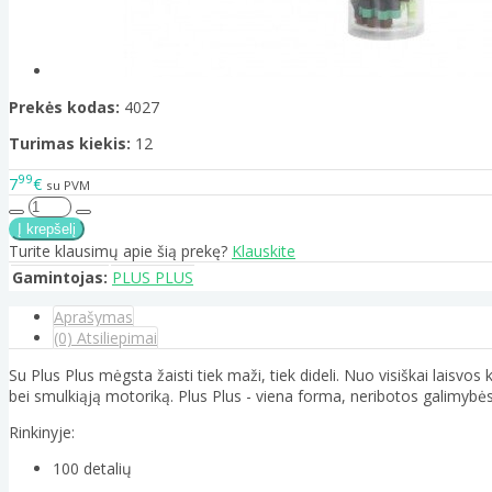
Prekės kodas:
4027
Turimas kiekis:
12
99
7
€
su PVM
Turite klausimų apie šią prekę?
Klauskite
Gamintojas:
PLUS PLUS
Aprašymas
(0) Atsiliepimai
Su Plus Plus mėgsta žaisti tiek maži, tiek dideli. Nuo visiškai laisv
bei smulkiąją motoriką. Plus Plus - viena forma, neribotos galimybės
Rinkinyje:
100 detalių