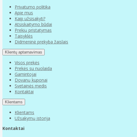
Privatumo politika
Apie mus
Kaip užsisakyti?
Atsiskaitymo būdai
Prekių pristatymas
Taisyklės
Didmeninė prekyba žaislais
Klientų aptarnavimas
Visos prekės
Prekės su nuolaida
Gamintojai
Dovanų kuponai
Svetainės medis
Kontaktai
Klientams
Klientams
Užsakymų istorija
Kontaktai