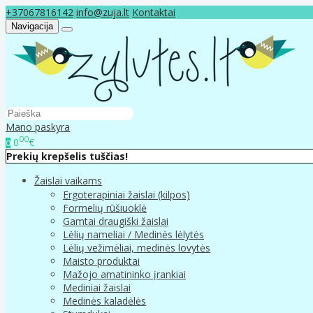
+37067816142
info@zuja.lt
Kontaktai
Navigacija
Mano paskyra
00
0
€
0
Prekių krepšelis tuščias!
Žaislai vaikams
Ergoterapiniai žaislai (kilpos)
Formelių rūšiuoklė
Gamtai draugiški žaislai
Lėlių nameliai / Medinės lėlytės
Lėlių vežimėliai, medinės lovytės
Maisto produktai
Mažojo amatininko įrankiai
Mediniai žaislai
Medinės kaladėlės