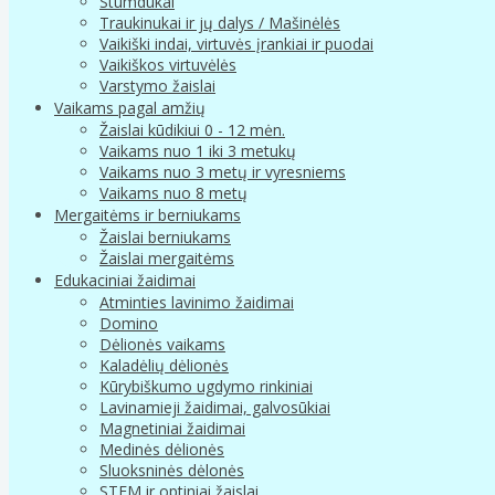
Stumdukai
Traukinukai ir jų dalys / Mašinėlės
Vaikiški indai, virtuvės įrankiai ir puodai
Vaikiškos virtuvėlės
Varstymo žaislai
Vaikams pagal amžių
Žaislai kūdikiui 0 - 12 mėn.
Vaikams nuo 1 iki 3 metukų
Vaikams nuo 3 metų ir vyresniems
Vaikams nuo 8 metų
Mergaitėms ir berniukams
Žaislai berniukams
Žaislai mergaitėms
Edukaciniai žaidimai
Atminties lavinimo žaidimai
Domino
Dėlionės vaikams
Kaladėlių dėlionės
Kūrybiškumo ugdymo rinkiniai
Lavinamieji žaidimai, galvosūkiai
Magnetiniai žaidimai
Medinės dėlionės
Sluoksninės dėlonės
STEM ir optiniai žaislai