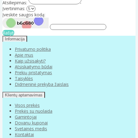
Atsiliepimas:
Įvertinimas:
Įveskite saugos kodą:
Rašyti
Informacija
Privatumo politika
Apie mus
Kaip užsisakyti?
Atsiskaitymo būdai
Prekių pristatymas
Taisyklės
Didmeninė prekyba žaislais
Klientų aptarnavimas
Visos prekės
Prekės su nuolaida
Gamintojai
Dovanų kuponai
Svetainės medis
Kontaktai