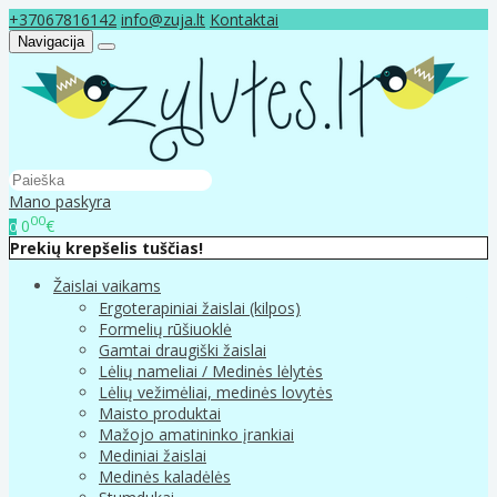
+37067816142
info@zuja.lt
Kontaktai
Navigacija
Mano paskyra
00
0
€
0
Prekių krepšelis tuščias!
Žaislai vaikams
Ergoterapiniai žaislai (kilpos)
Formelių rūšiuoklė
Gamtai draugiški žaislai
Lėlių nameliai / Medinės lėlytės
Lėlių vežimėliai, medinės lovytės
Maisto produktai
Mažojo amatininko įrankiai
Mediniai žaislai
Medinės kaladėlės