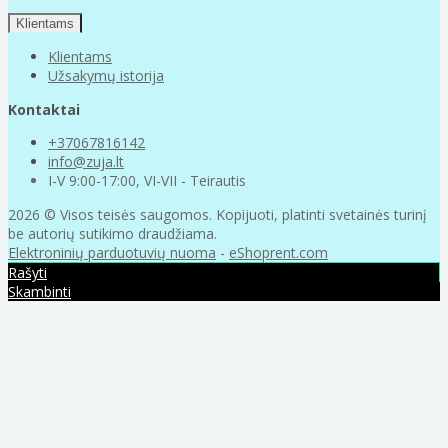
Klientams
Klientams
Užsakymų istorija
Kontaktai
+37067816142
info@zuja.lt
I-V 9:00-17:00, VI-VII - Teirautis
2026 © Visos teisės saugomos. Kopijuoti, platinti svetainės turinį
be autorių sutikimo draudžiama.
Elektroninių parduotuvių nuoma
-
eShoprent.com
Rašyti
Skambinti