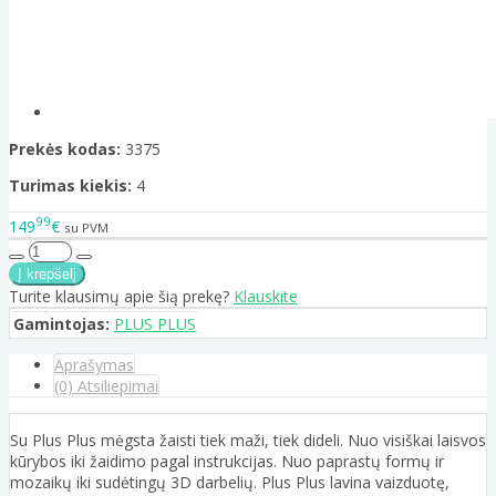
Prekės kodas:
3375
Turimas kiekis:
4
99
149
€
su PVM
Turite klausimų apie šią prekę?
Klauskite
Gamintojas:
PLUS PLUS
Aprašymas
(0) Atsiliepimai
Su Plus Plus mėgsta žaisti tiek maži, tiek dideli. Nuo visiškai laisvos
kūrybos iki žaidimo pagal instrukcijas. Nuo paprastų formų ir
mozaikų iki sudėtingų 3D darbelių. Plus Plus lavina vaizduotę,