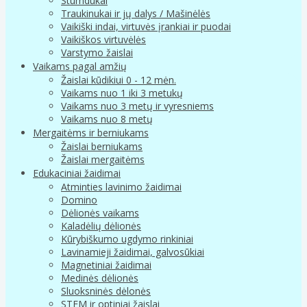
Stumdukai
Traukinukai ir jų dalys / Mašinėlės
Vaikiški indai, virtuvės įrankiai ir puodai
Vaikiškos virtuvėlės
Varstymo žaislai
Vaikams pagal amžių
Žaislai kūdikiui 0 - 12 mėn.
Vaikams nuo 1 iki 3 metukų
Vaikams nuo 3 metų ir vyresniems
Vaikams nuo 8 metų
Mergaitėms ir berniukams
Žaislai berniukams
Žaislai mergaitėms
Edukaciniai žaidimai
Atminties lavinimo žaidimai
Domino
Dėlionės vaikams
Kaladėlių dėlionės
Kūrybiškumo ugdymo rinkiniai
Lavinamieji žaidimai, galvosūkiai
Magnetiniai žaidimai
Medinės dėlionės
Sluoksninės dėlonės
STEM ir optiniai žaislai