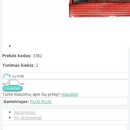
Prekės kodas:
3382
Turimas kiekis:
2
99
2
€
su PVM
Turite klausimų apie šią prekę?
Klauskite
Gamintojas:
PLUS PLUS
Aprašymas
(0) Atsiliepimai