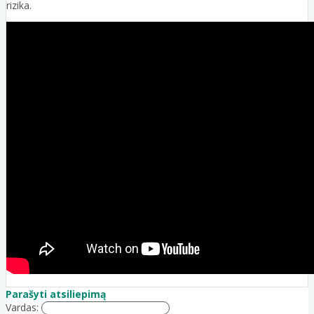
rizika.
Parašyti atsiliepimą
Vardas: