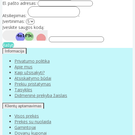
El. pašto adresas:
Atsiliepimas:
Įvertinimas:
Įveskite saugos kodą:
Rašyti
Informacija
Privatumo politika
Apie mus
Kaip užsisakyti?
Atsiskaitymo būdai
Prekių pristatymas
Taisyklės
Didmeninė prekyba žaislais
Klientų aptarnavimas
Visos prekės
Prekės su nuolaida
Gamintojai
Dovanų kuponai