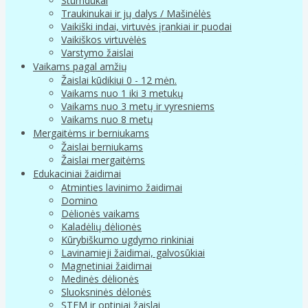
Stumdukai
Traukinukai ir jų dalys / Mašinėlės
Vaikiški indai, virtuvės įrankiai ir puodai
Vaikiškos virtuvėlės
Varstymo žaislai
Vaikams pagal amžių
Žaislai kūdikiui 0 - 12 mėn.
Vaikams nuo 1 iki 3 metukų
Vaikams nuo 3 metų ir vyresniems
Vaikams nuo 8 metų
Mergaitėms ir berniukams
Žaislai berniukams
Žaislai mergaitėms
Edukaciniai žaidimai
Atminties lavinimo žaidimai
Domino
Dėlionės vaikams
Kaladėlių dėlionės
Kūrybiškumo ugdymo rinkiniai
Lavinamieji žaidimai, galvosūkiai
Magnetiniai žaidimai
Medinės dėlionės
Sluoksninės dėlonės
STEM ir optiniai žaislai