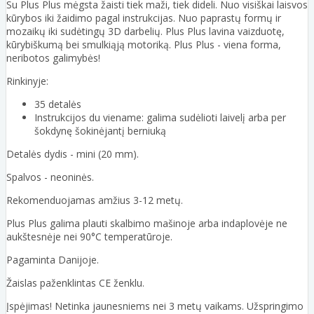
Su Plus Plus mėgsta žaisti tiek maži, tiek dideli. Nuo visiškai laisvos
kūrybos iki žaidimo pagal instrukcijas. Nuo paprastų formų ir
mozaikų iki sudėtingų 3D darbelių. Plus Plus lavina vaizduotę,
kūrybiškumą bei smulkiąją motoriką. Plus Plus - viena forma,
neribotos galimybės!
Rinkinyje:
35 detalės
Instrukcijos du viename: galima sudėlioti laivelį arba per
šokdynę šokinėjantį berniuką
Detalės dydis - mini (20 mm).
Spalvos - neoninės.
Rekomenduojamas amžius 3-12 metų.
Plus Plus galima plauti skalbimo mašinoje arba indaplovėje ne
aukštesnėje nei 90°C temperatūroje.
Pagaminta Danijoje.
Žaislas paženklintas CE ženklu.
Įspėjimas! Netinka jaunesniems nei 3 metų vaikams. Užspringimo