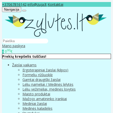
+37067816142
info@zuja.lt
Kontaktai
Navigacija
Mano paskyra
00
0
€
0
Prekių krepšelis tuščias!
Žaislai vaikams
Ergoterapiniai žaislai (kilpos)
Formelių rūšiuoklė
Gamtai draugiški žaislai
Lėlių nameliai / Medinės lėlytės
Lėlių vežimėliai, medinės lovytės
Maisto produktai
Mažojo amatininko įrankiai
Mediniai žaislai
Medinės kaladėlės