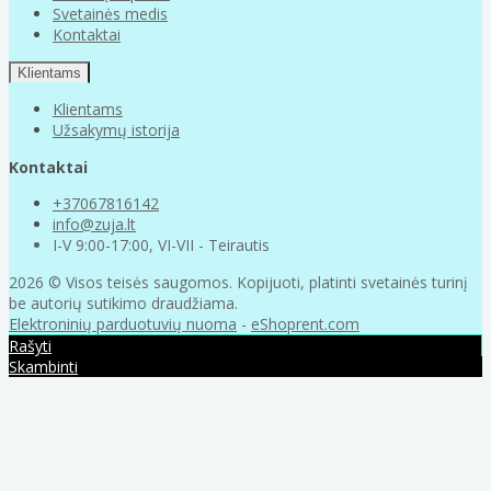
Svetainės medis
Kontaktai
Klientams
Klientams
Užsakymų istorija
Kontaktai
+37067816142
info@zuja.lt
I-V 9:00-17:00, VI-VII - Teirautis
2026 © Visos teisės saugomos. Kopijuoti, platinti svetainės turinį
be autorių sutikimo draudžiama.
Elektroninių parduotuvių nuoma
-
eShoprent.com
Rašyti
Skambinti