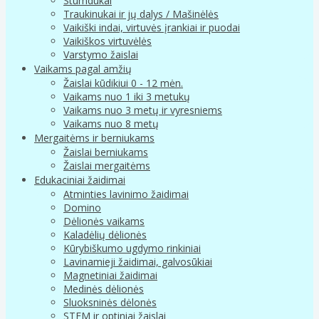
Stumdukai
Traukinukai ir jų dalys / Mašinėlės
Vaikiški indai, virtuvės įrankiai ir puodai
Vaikiškos virtuvėlės
Varstymo žaislai
Vaikams pagal amžių
Žaislai kūdikiui 0 - 12 mėn.
Vaikams nuo 1 iki 3 metukų
Vaikams nuo 3 metų ir vyresniems
Vaikams nuo 8 metų
Mergaitėms ir berniukams
Žaislai berniukams
Žaislai mergaitėms
Edukaciniai žaidimai
Atminties lavinimo žaidimai
Domino
Dėlionės vaikams
Kaladėlių dėlionės
Kūrybiškumo ugdymo rinkiniai
Lavinamieji žaidimai, galvosūkiai
Magnetiniai žaidimai
Medinės dėlionės
Sluoksninės dėlonės
STEM ir optiniai žaislai