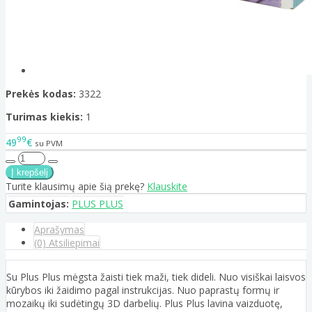
Prekės kodas:
3322
Turimas kiekis:
1
99
49
€
su PVM
Turite klausimų apie šią prekę?
Klauskite
Gamintojas:
PLUS PLUS
Aprašymas
(0) Atsiliepimai
Su Plus Plus mėgsta žaisti tiek maži, tiek dideli. Nuo visiškai laisvos
kūrybos iki žaidimo pagal instrukcijas. Nuo paprastų formų ir
mozaikų iki sudėtingų 3D darbelių. Plus Plus lavina vaizduotę,