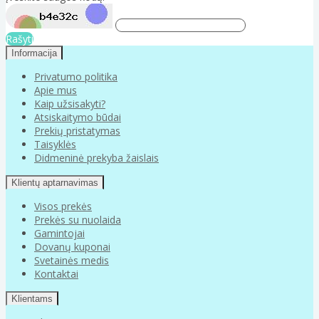
Rašyti
Informacija
Privatumo politika
Apie mus
Kaip užsisakyti?
Atsiskaitymo būdai
Prekių pristatymas
Taisyklės
Didmeninė prekyba žaislais
Klientų aptarnavimas
Visos prekės
Prekės su nuolaida
Gamintojai
Dovanų kuponai
Svetainės medis
Kontaktai
Klientams