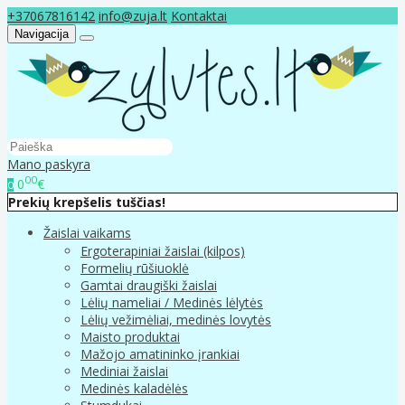
+37067816142
info@zuja.lt
Kontaktai
Navigacija
Mano paskyra
00
0
€
0
Prekių krepšelis tuščias!
Žaislai vaikams
Ergoterapiniai žaislai (kilpos)
Formelių rūšiuoklė
Gamtai draugiški žaislai
Lėlių nameliai / Medinės lėlytės
Lėlių vežimėliai, medinės lovytės
Maisto produktai
Mažojo amatininko įrankiai
Mediniai žaislai
Medinės kaladėlės