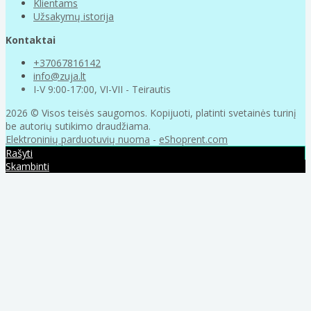
Klientams
Užsakymų istorija
Kontaktai
+37067816142
info@zuja.lt
I-V 9:00-17:00, VI-VII - Teirautis
2026 © Visos teisės saugomos. Kopijuoti, platinti svetainės turinį
be autorių sutikimo draudžiama.
Elektroninių parduotuvių nuoma
-
eShoprent.com
Rašyti
Skambinti