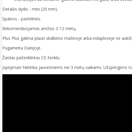
Detalės dydis - mini (20 mm).
Spalvos - pastelinės.
Rekomenduojamas amžius 3-12 metų.
Plus Plus galima plauti skalbimo mašinoje arba indaplovėje ne aukš
Pagaminta Danijoje.
Žaislas paženklintas CE ženklu.
Įspėjimas! Netinka jaunesniems nei 3 metų vaikams. Užspringimo riz