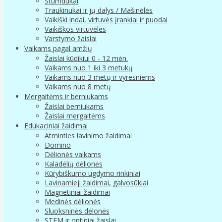
Stumdukai
Traukinukai ir jų dalys / Mašinėlės
Vaikiški indai, virtuvės įrankiai ir puodai
Vaikiškos virtuvėlės
Varstymo žaislai
Vaikams pagal amžių
Žaislai kūdikiui 0 - 12 mėn.
Vaikams nuo 1 iki 3 metukų
Vaikams nuo 3 metų ir vyresniems
Vaikams nuo 8 metų
Mergaitėms ir berniukams
Žaislai berniukams
Žaislai mergaitėms
Edukaciniai žaidimai
Atminties lavinimo žaidimai
Domino
Dėlionės vaikams
Kaladėlių dėlionės
Kūrybiškumo ugdymo rinkiniai
Lavinamieji žaidimai, galvosūkiai
Magnetiniai žaidimai
Medinės dėlionės
Sluoksninės dėlonės
STEM ir optiniai žaislai