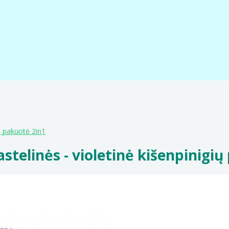
ių pakuotė 2in1
stelinės - violetinė kišenpinigi