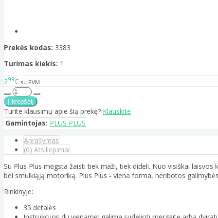
Prekės kodas:
3383
Turimas kiekis:
1
99
2
€
su PVM
Turite klausimų apie šią prekę?
Klauskite
Gamintojas:
PLUS PLUS
Aprašymas
(0) Atsiliepimai
Su Plus Plus mėgsta žaisti tiek maži, tiek dideli. Nuo visiškai laisv
bei smulkiąją motoriką. Plus Plus - viena forma, neribotos galimybės
Rinkinyje:
35 detalės
Instrukcijos du viename: galima sudėlioti mergaitę arba dvirat