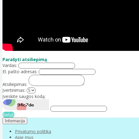
Parašyti atsiliepimą
Vardas:
El. pašto adresas:
Atsiliepimas:
Įvertinimas:
Įveskite saugos kodą:
Rašyti
Informacija
Privatumo politika
Apie mus