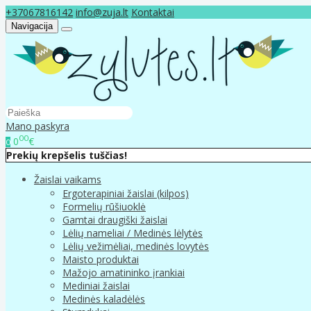
+37067816142
info@zuja.lt
Kontaktai
Navigacija
Mano paskyra
00
0
€
0
Prekių krepšelis tuščias!
Žaislai vaikams
Ergoterapiniai žaislai (kilpos)
Formelių rūšiuoklė
Gamtai draugiški žaislai
Lėlių nameliai / Medinės lėlytės
Lėlių vežimėliai, medinės lovytės
Maisto produktai
Mažojo amatininko įrankiai
Mediniai žaislai
Medinės kaladėlės