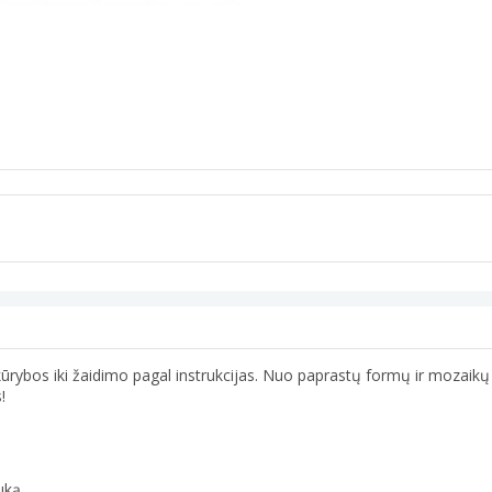
os kūrybos iki žaidimo pagal instrukcijas. Nuo paprastų formų ir mozaik
!
uką