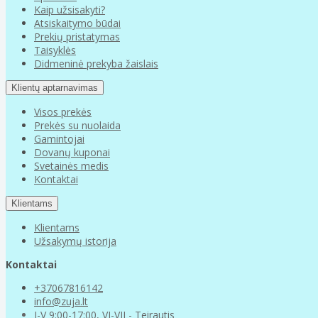
Kaip užsisakyti?
Atsiskaitymo būdai
Prekių pristatymas
Taisyklės
Didmeninė prekyba žaislais
Klientų aptarnavimas
Visos prekės
Prekės su nuolaida
Gamintojai
Dovanų kuponai
Svetainės medis
Kontaktai
Klientams
Klientams
Užsakymų istorija
Kontaktai
+37067816142
info@zuja.lt
I-V 9:00-17:00, VI-VII - Teirautis