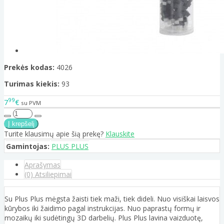
Prekės kodas:
4026
Turimas kiekis:
93
99
7
€
su PVM
Turite klausimų apie šią prekę?
Klauskite
Gamintojas:
PLUS PLUS
Aprašymas
(0) Atsiliepimai
Su Plus Plus mėgsta žaisti tiek maži, tiek dideli. Nuo visiškai laisvos
kūrybos iki žaidimo pagal instrukcijas. Nuo paprastų formų ir
mozaikų iki sudėtingų 3D darbelių. Plus Plus lavina vaizduotę,