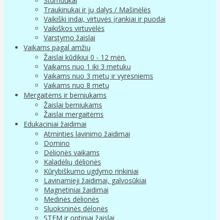
Stumdukai
Traukinukai ir jų dalys / Mašinėlės
Vaikiški indai, virtuvės įrankiai ir puodai
Vaikiškos virtuvėlės
Varstymo žaislai
Vaikams pagal amžių
Žaislai kūdikiui 0 - 12 mėn.
Vaikams nuo 1 iki 3 metukų
Vaikams nuo 3 metų ir vyresniems
Vaikams nuo 8 metų
Mergaitėms ir berniukams
Žaislai berniukams
Žaislai mergaitėms
Edukaciniai žaidimai
Atminties lavinimo žaidimai
Domino
Dėlionės vaikams
Kaladėlių dėlionės
Kūrybiškumo ugdymo rinkiniai
Lavinamieji žaidimai, galvosūkiai
Magnetiniai žaidimai
Medinės dėlionės
Sluoksninės dėlonės
STEM ir optiniai žaislai