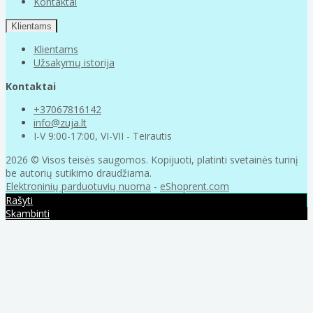
Kontaktai
Klientams
Klientams
Užsakymų istorija
Kontaktai
+37067816142
info@zuja.lt
I-V 9:00-17:00, VI-VII - Teirautis
2026 © Visos teisės saugomos. Kopijuoti, platinti svetainės turinį
be autorių sutikimo draudžiama.
Elektroninių parduotuvių nuoma
-
eShoprent.com
Rašyti
Skambinti