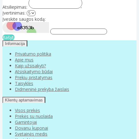
Atsiliepimas:
Įvertinimas:
Įveskite saugos kodą:
Rašyti
Informacija
Privatumo politika
Apie mus
Kaip užsisakyti?
Atsiskaitymo būdai
Prekių pristatymas
Taisyklės
Didmeninė prekyba žaislais
Klientų aptarnavimas
Visos prekės
Prekės su nuolaida
Gamintojai
Dovanų kuponai
Svetainės medis