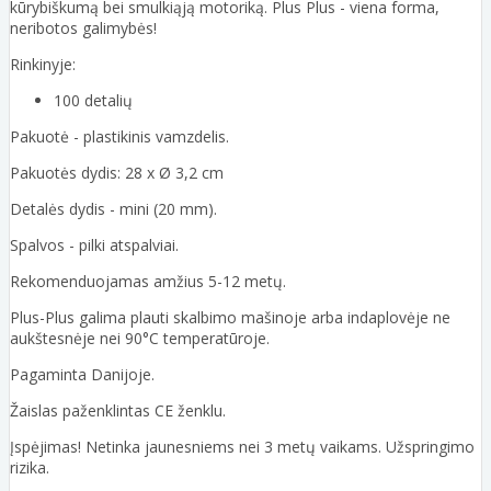
kūrybiškumą bei smulkiąją motoriką. Plus Plus - viena forma,
neribotos galimybės!
Rinkinyje:
100 detalių
Pakuotė - plastikinis vamzdelis.
Pakuotės dydis: 28 x Ø 3,2 cm
Detalės dydis - mini (20 mm).
Spalvos - pilki atspalviai.
Rekomenduojamas amžius 5-12 metų.
Plus-Plus galima plauti skalbimo mašinoje arba indaplovėje ne
aukštesnėje nei 90°C temperatūroje.
Pagaminta Danijoje.
Žaislas paženklintas CE ženklu.
Įspėjimas! Netinka jaunesniems nei 3 metų vaikams. Užspringimo
rizika.