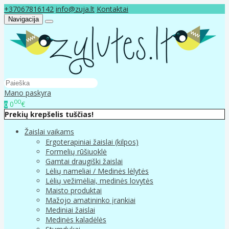
+37067816142
info@zuja.lt
Kontaktai
Navigacija
Mano paskyra
00
0
€
0
Prekių krepšelis tuščias!
Žaislai vaikams
Ergoterapiniai žaislai (kilpos)
Formelių rūšiuoklė
Gamtai draugiški žaislai
Lėlių nameliai / Medinės lėlytės
Lėlių vežimėliai, medinės lovytės
Maisto produktai
Mažojo amatininko įrankiai
Mediniai žaislai
Medinės kaladėlės