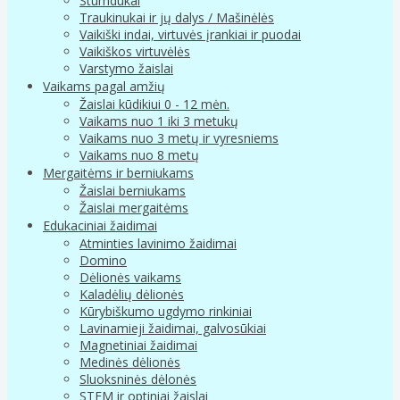
Stumdukai
Traukinukai ir jų dalys / Mašinėlės
Vaikiški indai, virtuvės įrankiai ir puodai
Vaikiškos virtuvėlės
Varstymo žaislai
Vaikams pagal amžių
Žaislai kūdikiui 0 - 12 mėn.
Vaikams nuo 1 iki 3 metukų
Vaikams nuo 3 metų ir vyresniems
Vaikams nuo 8 metų
Mergaitėms ir berniukams
Žaislai berniukams
Žaislai mergaitėms
Edukaciniai žaidimai
Atminties lavinimo žaidimai
Domino
Dėlionės vaikams
Kaladėlių dėlionės
Kūrybiškumo ugdymo rinkiniai
Lavinamieji žaidimai, galvosūkiai
Magnetiniai žaidimai
Medinės dėlionės
Sluoksninės dėlonės
STEM ir optiniai žaislai