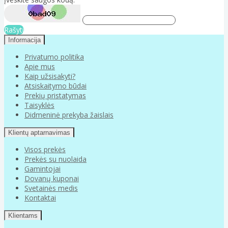
Rašyti
Informacija
Privatumo politika
Apie mus
Kaip užsisakyti?
Atsiskaitymo būdai
Prekių pristatymas
Taisyklės
Didmeninė prekyba žaislais
Klientų aptarnavimas
Visos prekės
Prekės su nuolaida
Gamintojai
Dovanų kuponai
Svetainės medis
Kontaktai
Klientams