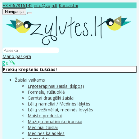
+37067816142
info@zuja.lt
Kontaktai
Navigacija
Mano paskyra
00
0
€
0
Prekių krepšelis tuščias!
Žaislai vaikams
Ergoterapiniai žaislai (kilpos)
Formelių rūšiuoklė
Gamtai draugiški žaislai
Lėlių nameliai / Medinės lėlytės
Lėlių vežimėliai, medinės lovytės
Maisto produktai
Mažojo amatininko įrankiai
Mediniai žaislai
Medinės kaladėlės