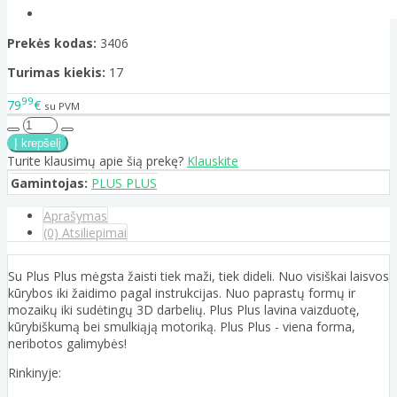
Prekės kodas:
3406
Turimas kiekis:
17
99
79
€
su PVM
Turite klausimų apie šią prekę?
Klauskite
Gamintojas:
PLUS PLUS
Aprašymas
(0) Atsiliepimai
Su Plus Plus mėgsta žaisti tiek maži, tiek dideli. Nuo visiškai laisvos
kūrybos iki žaidimo pagal instrukcijas. Nuo paprastų formų ir
mozaikų iki sudėtingų 3D darbelių. Plus Plus lavina vaizduotę,
kūrybiškumą bei smulkiąją motoriką. Plus Plus - viena forma,
neribotos galimybės!
Rinkinyje: