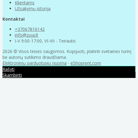
Klientams
Užsakymų istorija
Kontaktai
+37067816142
info@zuja.lt
I-V 9:00-17:00, VI-VII - Teirautis
2026 © Visos teisės saugomos. Kopijuoti, platinti svetainės turinį
be autorių sutikimo draudžiama.
Elektroninių parduotuvių nuoma
-
eShoprent.com
Rašyti
Skambinti