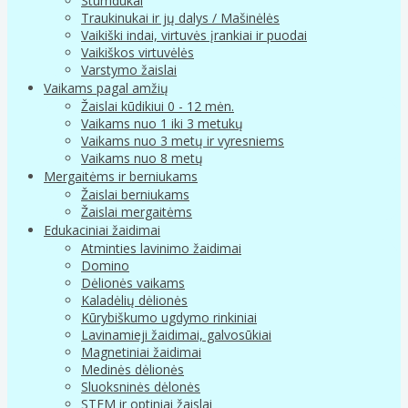
Stumdukai
Traukinukai ir jų dalys / Mašinėlės
Vaikiški indai, virtuvės įrankiai ir puodai
Vaikiškos virtuvėlės
Varstymo žaislai
Vaikams pagal amžių
Žaislai kūdikiui 0 - 12 mėn.
Vaikams nuo 1 iki 3 metukų
Vaikams nuo 3 metų ir vyresniems
Vaikams nuo 8 metų
Mergaitėms ir berniukams
Žaislai berniukams
Žaislai mergaitėms
Edukaciniai žaidimai
Atminties lavinimo žaidimai
Domino
Dėlionės vaikams
Kaladėlių dėlionės
Kūrybiškumo ugdymo rinkiniai
Lavinamieji žaidimai, galvosūkiai
Magnetiniai žaidimai
Medinės dėlionės
Sluoksninės dėlonės
STEM ir optiniai žaislai