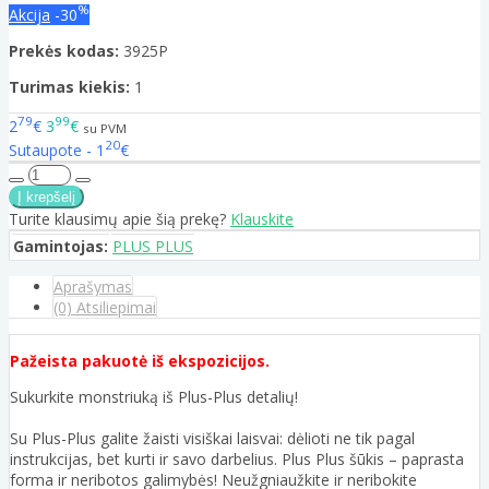
%
Akcija
-30
Prekės kodas:
3925P
Turimas kiekis:
1
79
99
2
€
3
€
su PVM
20
Sutaupote - 1
€
Turite klausimų apie šią prekę?
Klauskite
Gamintojas:
PLUS PLUS
Aprašymas
(0) Atsiliepimai
Pažeista pakuotė iš ekspozicijos.
Sukurkite monstriuką iš Plus-Plus detalių!
Su Plus-Plus galite žaisti visiškai laisvai: dėlioti ne tik pagal
instrukcijas, bet kurti ir savo darbelius. Plus Plus šūkis – paprasta
forma ir neribotos galimybės! Neužgniaužkite ir neribokite