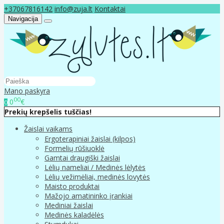
+37067816142
info@zuja.lt
Kontaktai
Navigacija
Mano paskyra
00
0
€
0
Prekių krepšelis tuščias!
Žaislai vaikams
Ergoterapiniai žaislai (kilpos)
Formelių rūšiuoklė
Gamtai draugiški žaislai
Lėlių nameliai / Medinės lėlytės
Lėlių vežimėliai, medinės lovytės
Maisto produktai
Mažojo amatininko įrankiai
Mediniai žaislai
Medinės kaladėlės