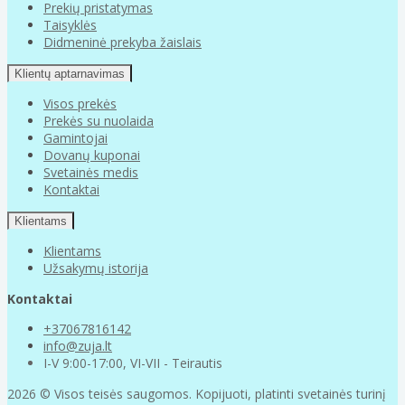
Prekių pristatymas
Taisyklės
Didmeninė prekyba žaislais
Klientų aptarnavimas
Visos prekės
Prekės su nuolaida
Gamintojai
Dovanų kuponai
Svetainės medis
Kontaktai
Klientams
Klientams
Užsakymų istorija
Kontaktai
+37067816142
info@zuja.lt
I-V 9:00-17:00, VI-VII - Teirautis
2026 © Visos teisės saugomos. Kopijuoti, platinti svetainės turinį