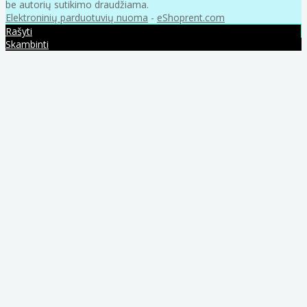
be autorių sutikimo draudžiama.
Elektroninių parduotuvių nuoma
-
eShoprent.com
Rašyti
Skambinti