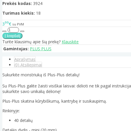
Prekės kodas:
3924
Turimas kiekis:
18
99
3
€
su PVM
Turite klausimų apie šią prekę?
Klauskite
Gamintojas:
PLUS PLUS
Aprašymas
(0) Atsiliepimai
Sukurkite monstriuką iš Plus-Plus detalių!
Su Plus-Plus galite žaisti visiškai laisvai: dėlioti ne tik pagal instru
sukurkite savo unikalią dėlionę!
Plus-Plus skatina kūrybiškumą, kantrybę ir susikaupimą.
Rinkinyje:
40 detalių
Detalės dydis - mini (20 mm).