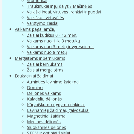
Stumdukai
Traukinukai ir jų dalys / Mašinėlės
Vaikiški indai, virtuvės įrankiai ir puodai
Vaikiškos virtuvėlės
Varstymo žaislai
Vaikams pagal amžių
Žaislai kūdikiui 0 - 12 mėn.
Vaikams nuo 1 iki 3 metukų
Vaikams nuo 3 metų ir vyresniems
Vaikams nuo 8 metų
Mergaitėms ir berniukams
Žaislai berniukams
Žaislai mergaitėms
Edukaciniai žaidimai
Atminties lavinimo žaidimai
Domino
Dėlionės vaikams
Kaladėlių dėlionės
Kūrybiškumo ugdymo rinkiniai
Lavinamieji žaidimai, galvosūkiai
Magnetiniai žaidimai
Medinės dėlionės
Sluoksninės dėlonės
STEM ir optiniai žaislai