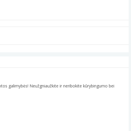
neribotos galimybės! Neužgniaužkite ir neribokite kūrybingumo bei