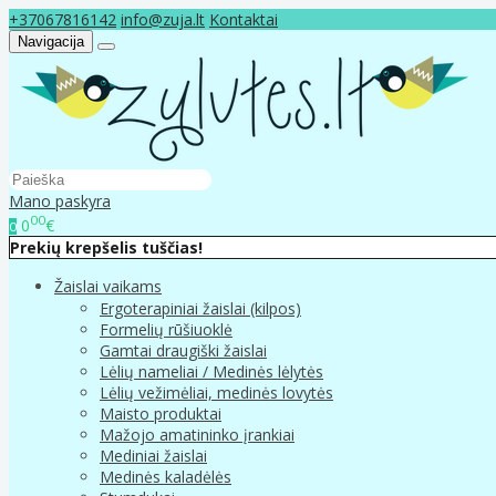
+37067816142
info@zuja.lt
Kontaktai
Navigacija
Mano paskyra
00
0
€
0
Prekių krepšelis tuščias!
Žaislai vaikams
Ergoterapiniai žaislai (kilpos)
Formelių rūšiuoklė
Gamtai draugiški žaislai
Lėlių nameliai / Medinės lėlytės
Lėlių vežimėliai, medinės lovytės
Maisto produktai
Mažojo amatininko įrankiai
Mediniai žaislai
Medinės kaladėlės