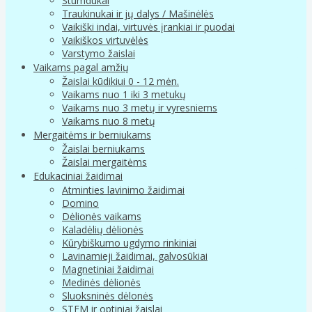
Stumdukai
Traukinukai ir jų dalys / Mašinėlės
Vaikiški indai, virtuvės įrankiai ir puodai
Vaikiškos virtuvėlės
Varstymo žaislai
Vaikams pagal amžių
Žaislai kūdikiui 0 - 12 mėn.
Vaikams nuo 1 iki 3 metukų
Vaikams nuo 3 metų ir vyresniems
Vaikams nuo 8 metų
Mergaitėms ir berniukams
Žaislai berniukams
Žaislai mergaitėms
Edukaciniai žaidimai
Atminties lavinimo žaidimai
Domino
Dėlionės vaikams
Kaladėlių dėlionės
Kūrybiškumo ugdymo rinkiniai
Lavinamieji žaidimai, galvosūkiai
Magnetiniai žaidimai
Medinės dėlionės
Sluoksninės dėlonės
STEM ir optiniai žaislai