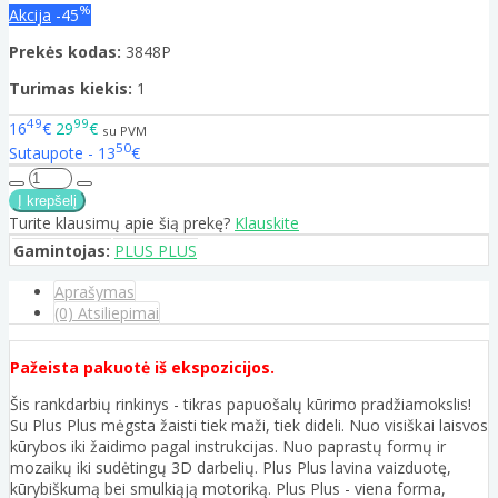
%
Akcija
-45
Prekės kodas:
3848P
Turimas kiekis:
1
49
99
16
€
29
€
su PVM
50
Sutaupote - 13
€
Turite klausimų apie šią prekę?
Klauskite
Gamintojas:
PLUS PLUS
Aprašymas
(0) Atsiliepimai
Pažeista pakuotė iš ekspozicijos.
Šis rankdarbių rinkinys - tikras papuošalų kūrimo pradžiamokslis!
Su Plus Plus mėgsta žaisti tiek maži, tiek dideli. Nuo visiškai laisvos
kūrybos iki žaidimo pagal instrukcijas. Nuo paprastų formų ir
mozaikų iki sudėtingų 3D darbelių. Plus Plus lavina vaizduotę,
kūrybiškumą bei smulkiąją motoriką. Plus Plus - viena forma,