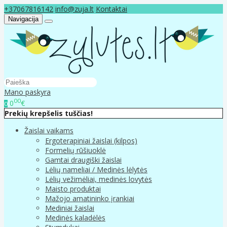
+37067816142
info@zuja.lt
Kontaktai
Navigacija
Mano paskyra
00
0
€
0
Prekių krepšelis tuščias!
Žaislai vaikams
Ergoterapiniai žaislai (kilpos)
Formelių rūšiuoklė
Gamtai draugiški žaislai
Lėlių nameliai / Medinės lėlytės
Lėlių vežimėliai, medinės lovytės
Maisto produktai
Mažojo amatininko įrankiai
Mediniai žaislai
Medinės kaladėlės