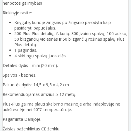
neribotos galimybės!
Rinkinyje rasite:
Knygutę, kurioje žingsnis po žingsnio parodyta kaip
pasidaryti papuošalus.
500 Plus Plus detalių, iš kurių: 300 įvairių spalvų, 100 aukso,
50 blizgančių violetinės ir 50 blizgančių rožinės spalvų Plus
Plus detalių.
1 pagrindas.
4 skirtingų spalvų juostelės.
Detalės dydis - mini (20 mm).
Spalvos - bazinės.
Pakuotės dydis: 14,5 x 9,5 x 4,2 cm
Rekomenduojamas amžius 5-12 metų.
Plus-Plus galima plauti skalbimo mašinoje arba indaplovėje ne
aukštesnėje nei 90°C temperatūroje.
Pagaminta Danijoje.
Žaislas paženklintas CE ženklu.