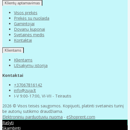
Klientų aptarnavimas
Visos prekės
Prekės su nuolaida
Gamintojai
Dovanų kuponai
Svetainės medis
Kontaktai
Klientams
Klientams
Užsakymų istorija
Kontaktai
+37067816142
info@zuja.lt
I-V 9:00-17:00, VI-VII - Teirautis
2026 © Visos teisės saugomos. Kopijuoti, platinti svetainės turinį
be autorių sutikimo draudžiama.
Elektroninių parduotuvių nuoma
-
eShoprent.com
Rašyti
Skambinti