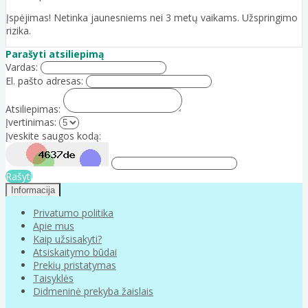
Įspėjimas! Netinka jaunesniems nei 3 metų vaikams. Užspringimo
rizika.
Parašyti atsiliepimą
Vardas:
El. pašto adresas:
Atsiliepimas:
Įvertinimas:
Įveskite saugos kodą:
Rašyti
Informacija
Privatumo politika
Apie mus
Kaip užsisakyti?
Atsiskaitymo būdai
Prekių pristatymas
Taisyklės
Didmeninė prekyba žaislais