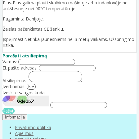
Plus-Plus galima plauti skalbimo mašinoje arba indaplovėje ne
aukštesnėje nei 90°C temperatūroje.
Pagaminta Danijoje.
Žaislas paženklintas CE ženklu.
Įspėjimas! Netinka jaunesniems nei 3 metų vaikams. Užspringimo
rizika.
Parašyti atsiliepimą
Vardas:
El. pašto adresas:
Atsiliepimas:
Įvertinimas:
Įveskite saugos kodą:
Rašyti
Informacija
Privatumo politika
Apie mus