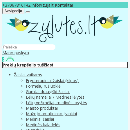
+37067816142
info@zuja.lt
Kontaktai
Navigacija
Mano paskyra
00
0
€
0
Prekių krepšelis tuščias!
Žaislai vaikams
Ergoterapiniai žaislai (kilpos)
Formelių rūšiuoklė
Gamtai draugiški žaislai
Lėlių nameliai / Medinės lėlytės
Lėlių vežimėliai, medinės lovytės
Maisto produktai
Mažojo amatininko įrankiai
Mediniai žaislai
Medinės kaladėlės