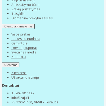
Kaip užsisakyti?
Atsiskaitymo būdai
Prekių pristatymas
Taisyklės
Didmeninė prekyba žaislais
Klientų aptarnavimas
Visos prekės
Prekės su nuolaida
Gamintojai
Dovanų kuponai
Svetainės medis
Kontaktai
Klientams
Klientams
Užsakymų istorija
Kontaktai
+37067816142
info@zuja.lt
I-V 9:00-17:00, VI-VII - Teirautis