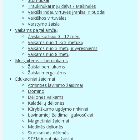
Stumdukai
Traukinukai ir jų dalys / Mašinėlės
Vaikiški indai, virtuvės įrankiai ir puodai
Vaikiškos virtuvėlės
Varstymo žaislai
Vaikams pagal amžių
Žaislai kūdikiui 0 - 12 mėn.
Vaikams nuo 1 iki 3 metukų
Vaikams nuo 3 metų ir vyresniems
Vaikams nuo 8 metų
Mergaitėms ir berniukams
Žaislai berniukams
Žaislai mergaitėms
Edukaciniai žaidimai
Atminties lavinimo žaidimai
Domino
Dėlionės vaikams
Kaladėlių dėlionės
Kūrybiškumo ugdymo rinkiniai
Lavinamieji žaidimai, galvosūkiai
Magnetiniai žaidimai
Medinės dėlionės
Sluoksninės dėlonės
STEM ir optiniai žaislai