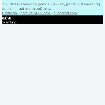
2026 © Visos teisės saugomos. Kopijuoti, platinti svetainės turinį
be autorių sutikimo draudžiama.
Elektroninių parduotuvių nuoma
-
eShoprent.com
Rašyti
Skambinti