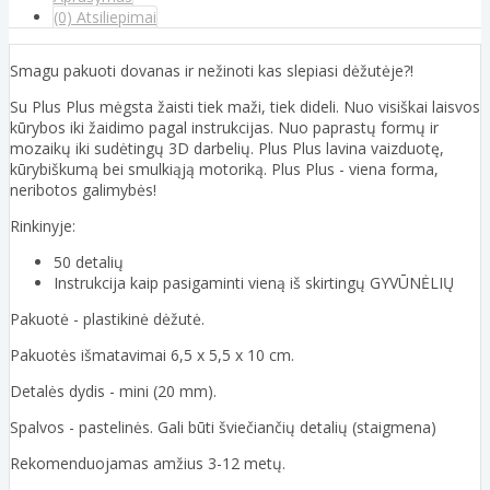
(0) Atsiliepimai
Smagu pakuoti dovanas ir nežinoti kas slepiasi dėžutėje?!
Su Plus Plus mėgsta žaisti tiek maži, tiek dideli. Nuo visiškai laisvos
kūrybos iki žaidimo pagal instrukcijas. Nuo paprastų formų ir
mozaikų iki sudėtingų 3D darbelių. Plus Plus lavina vaizduotę,
kūrybiškumą bei smulkiąją motoriką. Plus Plus - viena forma,
neribotos galimybės!
Rinkinyje:
50 detalių
Instrukcija kaip pasigaminti vieną iš skirtingų GYVŪNĖLIŲ
Pakuotė - plastikinė dėžutė.
Pakuotės išmatavimai 6,5 x 5,5 x 10 cm.
Detalės dydis - mini (20 mm).
Spalvos - pastelinės. Gali būti šviečiančių detalių (staigmena)
Rekomenduojamas amžius 3-12 metų.