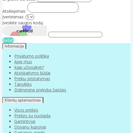
Atsiliepimas:
Įvertinimas:
Įveskite saugos kodą:
Rašyti
Informacija
Privatumo politika
Apie mus
Kaip užsisakyti?
Atsiskaitymo būdai
Prekių pristatymas
Taisyklės
Didmeninė prekyba žaislais
Klientų aptarnavimas
Visos prekės
Prekės su nuolaida
Gamintojai
Dovanų kuponai
Svetainės medis