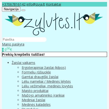
+37067816142
info@zuja.lt
Kontaktai
Navigacija
Mano paskyra
00
0
€
0
Prekių krepšelis tuščias!
Žaislai vaikams
Ergoterapiniai žaislai (kilpos)
Formelių rūšiuoklė
Gamtai draugiški žaislai
Lėlių nameliai / Medinės lėlytės
Lėlių vežimėliai, medinės lovytės
Maisto produktai
Mažojo amatininko įrankiai
Mediniai žaislai
Medinės kaladėlės