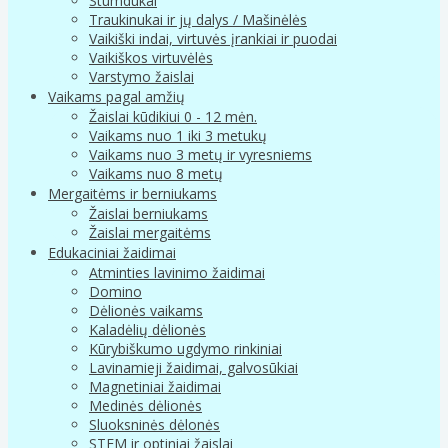
Stumdukai
Traukinukai ir jų dalys / Mašinėlės
Vaikiški indai, virtuvės įrankiai ir puodai
Vaikiškos virtuvėlės
Varstymo žaislai
Vaikams pagal amžių
Žaislai kūdikiui 0 - 12 mėn.
Vaikams nuo 1 iki 3 metukų
Vaikams nuo 3 metų ir vyresniems
Vaikams nuo 8 metų
Mergaitėms ir berniukams
Žaislai berniukams
Žaislai mergaitėms
Edukaciniai žaidimai
Atminties lavinimo žaidimai
Domino
Dėlionės vaikams
Kaladėlių dėlionės
Kūrybiškumo ugdymo rinkiniai
Lavinamieji žaidimai, galvosūkiai
Magnetiniai žaidimai
Medinės dėlionės
Sluoksninės dėlonės
STEM ir optiniai žaislai