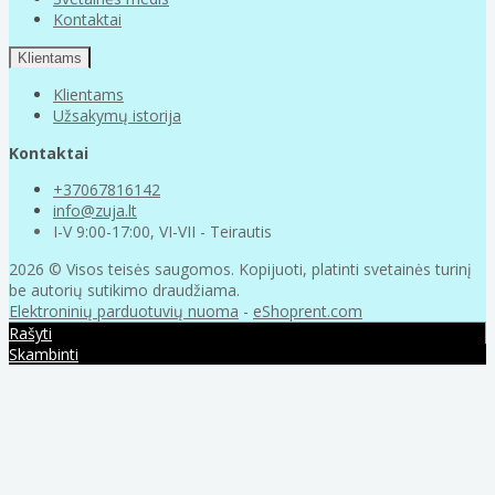
Kontaktai
Klientams
Klientams
Užsakymų istorija
Kontaktai
+37067816142
info@zuja.lt
I-V 9:00-17:00, VI-VII - Teirautis
2026 © Visos teisės saugomos. Kopijuoti, platinti svetainės turinį
be autorių sutikimo draudžiama.
Elektroninių parduotuvių nuoma
-
eShoprent.com
Rašyti
Skambinti