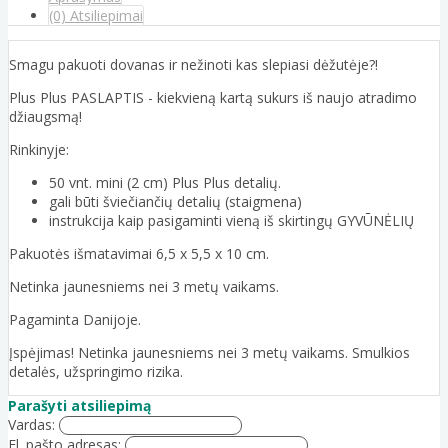
(0) Atsiliepimai
Smagu pakuoti dovanas ir nežinoti kas slepiasi dėžutėje?!
Plus Plus PASLAPTIS - kiekvieną kartą sukurs iš naujo atradimo
džiaugsmą!
Rinkinyje:
50 vnt. mini (2 cm) Plus Plus detalių.
gali būti šviečiančių detalių (staigmena)
instrukcija kaip pasigaminti vieną iš skirtingų GYVŪNĖLIŲ
Pakuotės išmatavimai 6,5 x 5,5 x 10 cm.
Netinka jaunesniems nei 3 metų vaikams.
Pagaminta Danijoje.
Įspėjimas! Netinka jaunesniems nei 3 metų vaikams. Smulkios
detalės, užspringimo rizika.
Parašyti atsiliepimą
Vardas:
El. pašto adresas: