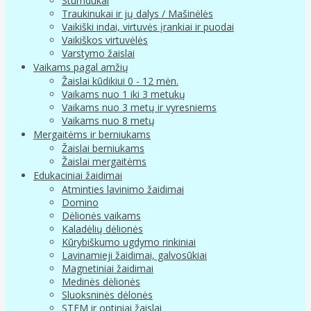
Stumdukai
Traukinukai ir jų dalys / Mašinėlės
Vaikiški indai, virtuvės įrankiai ir puodai
Vaikiškos virtuvėlės
Varstymo žaislai
Vaikams pagal amžių
Žaislai kūdikiui 0 - 12 mėn.
Vaikams nuo 1 iki 3 metukų
Vaikams nuo 3 metų ir vyresniems
Vaikams nuo 8 metų
Mergaitėms ir berniukams
Žaislai berniukams
Žaislai mergaitėms
Edukaciniai žaidimai
Atminties lavinimo žaidimai
Domino
Dėlionės vaikams
Kaladėlių dėlionės
Kūrybiškumo ugdymo rinkiniai
Lavinamieji žaidimai, galvosūkiai
Magnetiniai žaidimai
Medinės dėlionės
Sluoksninės dėlonės
STEM ir optiniai žaislai