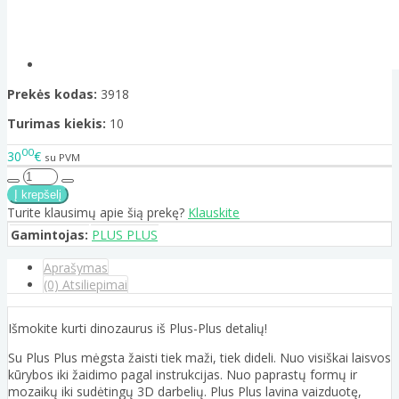
Prekės kodas:
3918
Turimas kiekis:
10
00
30
€
su PVM
Turite klausimų apie šią prekę?
Klauskite
Gamintojas:
PLUS PLUS
Aprašymas
(0) Atsiliepimai
Išmokite kurti dinozaurus iš Plus-Plus detalių!
Su Plus Plus mėgsta žaisti tiek maži, tiek dideli. Nuo visiškai laisvos
kūrybos iki žaidimo pagal instrukcijas. Nuo paprastų formų ir
mozaikų iki sudėtingų 3D darbelių. Plus Plus lavina vaizduotę,