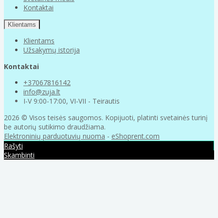
Kontaktai
Klientams
Klientams
Užsakymų istorija
Kontaktai
+37067816142
info@zuja.lt
I-V 9:00-17:00, VI-VII - Teirautis
2026 © Visos teisės saugomos. Kopijuoti, platinti svetainės turinį
be autorių sutikimo draudžiama.
Elektroninių parduotuvių nuoma
-
eShoprent.com
Rašyti
Skambinti