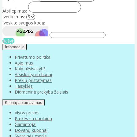
Atsiliepimas:
Įvertinimas:
Įveskite saugos kodą:
Rašyti
Informacija
Privatumo politika
Apie mus
Kaip užsisakyti?
Atsiskaitymo būdai
Prekių pristatymas
Taisyklės
Didmeninė prekyba žaislais
Klientų aptarnavimas
Visos prekės
Prekės su nuolaida
Gamintojai
Dovanų kuponai
Svetainės medis