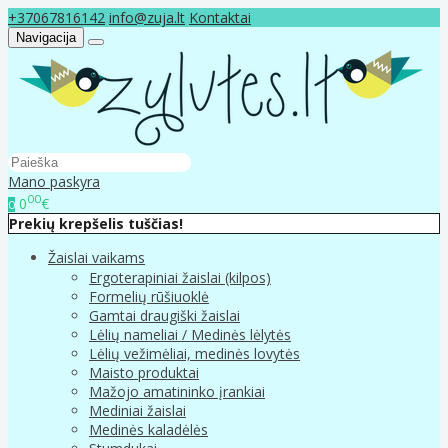
+37067816142
info@zuja.lt
Kontaktai
Navigacija
Mano paskyra
00
0
€
0
Prekių krepšelis tuščias!
Žaislai vaikams
Ergoterapiniai žaislai (kilpos)
Formelių rūšiuoklė
Gamtai draugiški žaislai
Lėlių nameliai / Medinės lėlytės
Lėlių vežimėliai, medinės lovytės
Maisto produktai
Mažojo amatininko įrankiai
Mediniai žaislai
Medinės kaladėlės