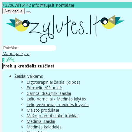
+37067816142
info@zuja.lt
Kontaktai
Navigacija
Mano paskyra
00
0
€
0
Prekių krepšelis tuščias!
Žaislai vaikams
Ergoterapiniai žaislai (kilpos)
Formelių rūšiuoklė
Gamtai draugiški žaislai
Lėlių nameliai / Medinės lėlytės
Lėlių vežimėliai, medinės lovytės
Maisto produktai
Mažojo amatininko įrankiai
Mediniai žaislai
Medinės kaladėlės