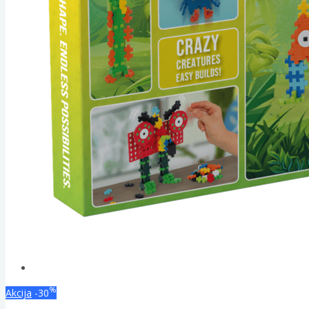
%
Akcija
-30