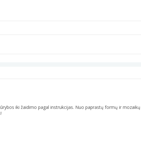
os kūrybos iki žaidimo pagal instrukcijas. Nuo paprastų formų ir mozaik
!