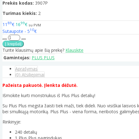
Prekės kodas:
3907P
Turimas kiekis:
2
89
99
11
€
16
€
su PVM
10
Sutaupote - 5
€
Turite klausimų apie šią prekę?
Klauskite
Gamintojas:
PLUS PLUS
Aprašymas
(0) Atsiliepimai
Pažeista pakuotė. Įlenkta dėžutė.
Išmokite kurti monstriukus iš Plus Plus detalių!
Su Plus Plus mėgsta žaisti tiek maži, tiek dideli. Nuo visiškai laisv
bei smulkiąją motoriką. Plus Plus - viena forma, neribotos galimybės
Rinkinyje:
240 detalių
1 Plus Plus pagrindukas