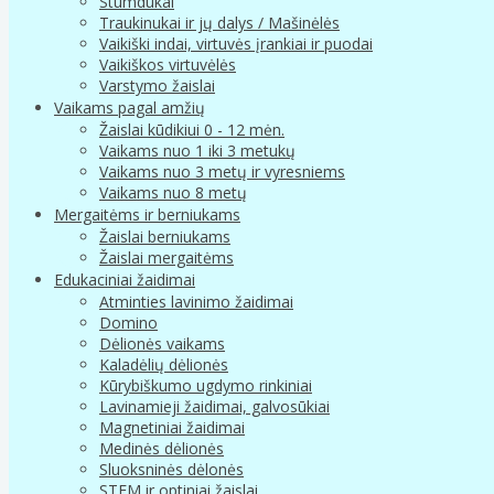
Stumdukai
Traukinukai ir jų dalys / Mašinėlės
Vaikiški indai, virtuvės įrankiai ir puodai
Vaikiškos virtuvėlės
Varstymo žaislai
Vaikams pagal amžių
Žaislai kūdikiui 0 - 12 mėn.
Vaikams nuo 1 iki 3 metukų
Vaikams nuo 3 metų ir vyresniems
Vaikams nuo 8 metų
Mergaitėms ir berniukams
Žaislai berniukams
Žaislai mergaitėms
Edukaciniai žaidimai
Atminties lavinimo žaidimai
Domino
Dėlionės vaikams
Kaladėlių dėlionės
Kūrybiškumo ugdymo rinkiniai
Lavinamieji žaidimai, galvosūkiai
Magnetiniai žaidimai
Medinės dėlionės
Sluoksninės dėlonės
STEM ir optiniai žaislai