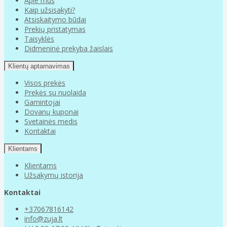
Apie mus
Kaip užsisakyti?
Atsiskaitymo būdai
Prekių pristatymas
Taisyklės
Didmeninė prekyba žaislais
Klientų aptarnavimas
Visos prekės
Prekės su nuolaida
Gamintojai
Dovanų kuponai
Svetainės medis
Kontaktai
Klientams
Klientams
Užsakymų istorija
Kontaktai
+37067816142
info@zuja.lt