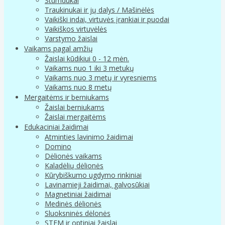
Stumdukai
Traukinukai ir jų dalys / Mašinėlės
Vaikiški indai, virtuvės įrankiai ir puodai
Vaikiškos virtuvėlės
Varstymo žaislai
Vaikams pagal amžių
Žaislai kūdikiui 0 - 12 mėn.
Vaikams nuo 1 iki 3 metukų
Vaikams nuo 3 metų ir vyresniems
Vaikams nuo 8 metų
Mergaitėms ir berniukams
Žaislai berniukams
Žaislai mergaitėms
Edukaciniai žaidimai
Atminties lavinimo žaidimai
Domino
Dėlionės vaikams
Kaladėlių dėlionės
Kūrybiškumo ugdymo rinkiniai
Lavinamieji žaidimai, galvosūkiai
Magnetiniai žaidimai
Medinės dėlionės
Sluoksninės dėlonės
STEM ir optiniai žaislai