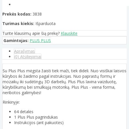
Prekės kodas:
3838
Turimas kiekis:
Išparduota
Turite klausimų apie šią prekę?
Klauskite
Gamintojas:
PLUS PLUS
Aprašymas
(0) Atsiliepimai
Su Plus Plus mėgsta žaisti tiek maži, tiek dideli. Nuo visiškai laisvos
kūrybos iki žaidimo pagal instrukcijas. Nuo paprastų formų ir
mozaikų iki sudėtingų 3D darbelių. Plus Plus lavina vaizduotę,
kūrybiškumą bei smulkiąją motoriką. Plus Plus - viena forma,
neribotos galimybės!
Rinkinyje:
64 detalės
1 Plus Plus pagrindukas
Instrukcijos (ant pakuotės)