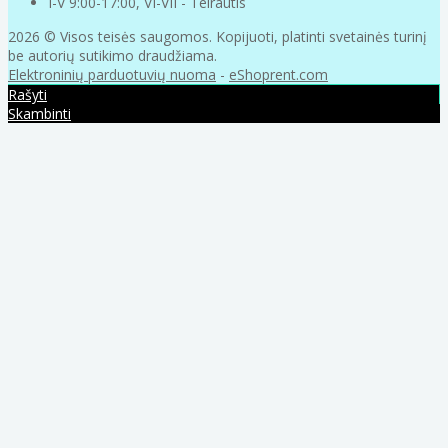
I-V 9:00-17:00, VI-VII - Teirautis
2026 © Visos teisės saugomos. Kopijuoti, platinti svetainės turinį
be autorių sutikimo draudžiama.
Elektroninių parduotuvių nuoma
-
eShoprent.com
Rašyti
Skambinti