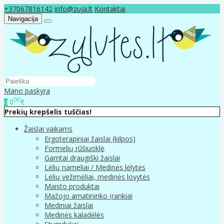
+37067816142
info@zuja.lt
Kontaktai
Navigacija
Mano paskyra
00
0
€
0
Prekių krepšelis tuščias!
Žaislai vaikams
Ergoterapiniai žaislai (kilpos)
Formelių rūšiuoklė
Gamtai draugiški žaislai
Lėlių nameliai / Medinės lėlytės
Lėlių vežimėliai, medinės lovytės
Maisto produktai
Mažojo amatininko įrankiai
Mediniai žaislai
Medinės kaladėlės