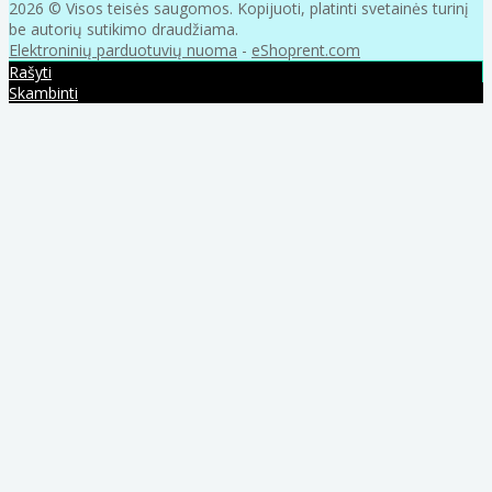
2026 © Visos teisės saugomos. Kopijuoti, platinti svetainės turinį
be autorių sutikimo draudžiama.
Elektroninių parduotuvių nuoma
-
eShoprent.com
Rašyti
Skambinti