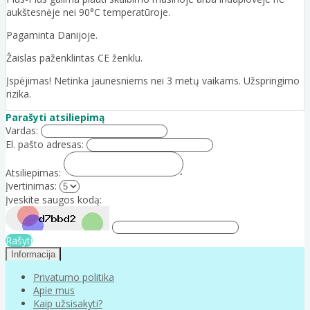
aukštesnėje nei 90°C temperatūroje.
Pagaminta Danijoje.
Žaislas paženklintas CE ženklu.
Įspėjimas! Netinka jaunesniems nei 3 metų vaikams. Užspringimo
rizika.
Parašyti atsiliepimą
Vardas:
El. pašto adresas:
Atsiliepimas:
Įvertinimas:
Įveskite saugos kodą:
Rašyti
Informacija
Privatumo politika
Apie mus
Kaip užsisakyti?