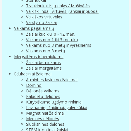
Stumdukai
Traukinukai ir jų dalys / Mašinėlės
Vaikiški indai, virtuvės įrankiai ir puodai
Vaikiškos virtuvėlės
Varstymo žaislai
Vaikams pagal amžių
Žaislai kūdikiui 0 - 12 mėn.
Vaikams nuo 1 iki 3 metukų
Vaikams nuo 3 metų ir vyresniems
Vaikams nuo 8 metų
Mergaitėms ir berniukams
Žaislai berniukams
Žaislai mergaitėms
Edukaciniai žaidimai
Atminties lavinimo žaidimai
Domino
Dėlionės vaikams
Kaladėlių dėlionės
Kūrybiškumo ugdymo rinkiniai
Lavinamieji žaidimai, galvosūkiai
Magnetiniai žaidimai
Medinės dėlionės
Sluoksninės dėlonės
STEM ir optiniai žaislai