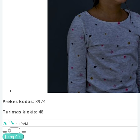
Prekės kodas:
3974
Turimas kiekis:
48
99
26
€
su PVM