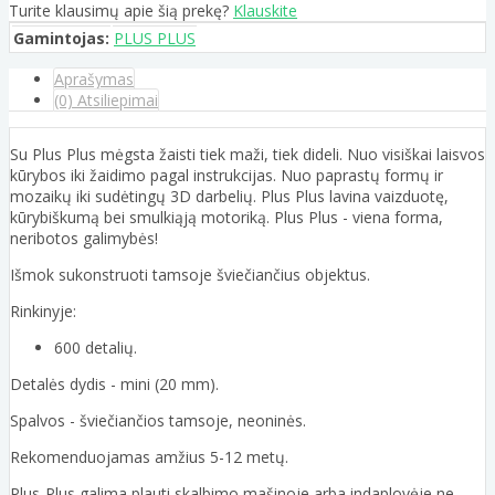
Turite klausimų apie šią prekę?
Klauskite
Gamintojas:
PLUS PLUS
Aprašymas
(0) Atsiliepimai
Su Plus Plus mėgsta žaisti tiek maži, tiek dideli. Nuo visiškai laisvos
kūrybos iki žaidimo pagal instrukcijas. Nuo paprastų formų ir
mozaikų iki sudėtingų 3D darbelių. Plus Plus lavina vaizduotę,
kūrybiškumą bei smulkiąją motoriką. Plus Plus - viena forma,
neribotos galimybės!
Išmok sukonstruoti tamsoje šviečiančius objektus.
Rinkinyje:
600 detalių.
Detalės dydis - mini (20 mm).
Spalvos - šviečiančios tamsoje, neoninės.
Rekomenduojamas amžius 5-12 metų.
Plus-Plus galima plauti skalbimo mašinoje arba indaplovėje ne