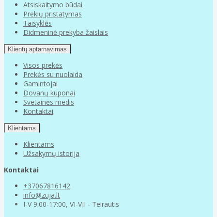
Atsiskaitymo būdai
Prekių pristatymas
Taisyklės
Didmeninė prekyba žaislais
Klientų aptarnavimas
Visos prekės
Prekės su nuolaida
Gamintojai
Dovanų kuponai
Svetainės medis
Kontaktai
Klientams
Klientams
Užsakymų istorija
Kontaktai
+37067816142
info@zuja.lt
I-V 9:00-17:00, VI-VII - Teirautis