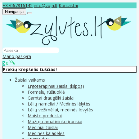
+37067816142
info@zuja.lt
Kontaktai
Navigacija
Mano paskyra
00
0
€
0
Prekių krepšelis tuščias!
Žaislai vaikams
Ergoterapiniai žaislai (kilpos)
Formelių rūšiuoklė
Gamtai draugiški žaislai
Lėlių nameliai / Medinės lėlytės
Lėlių vežimėliai, medinės lovytės
Maisto produktai
Mažojo amatininko įrankiai
Mediniai žaislai
Medinės kaladėlės