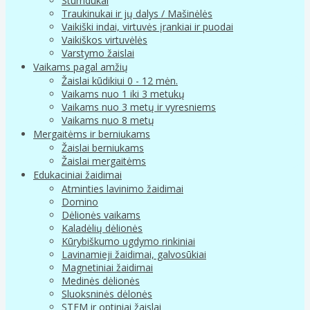
Stumdukai
Traukinukai ir jų dalys / Mašinėlės
Vaikiški indai, virtuvės įrankiai ir puodai
Vaikiškos virtuvėlės
Varstymo žaislai
Vaikams pagal amžių
Žaislai kūdikiui 0 - 12 mėn.
Vaikams nuo 1 iki 3 metukų
Vaikams nuo 3 metų ir vyresniems
Vaikams nuo 8 metų
Mergaitėms ir berniukams
Žaislai berniukams
Žaislai mergaitėms
Edukaciniai žaidimai
Atminties lavinimo žaidimai
Domino
Dėlionės vaikams
Kaladėlių dėlionės
Kūrybiškumo ugdymo rinkiniai
Lavinamieji žaidimai, galvosūkiai
Magnetiniai žaidimai
Medinės dėlionės
Sluoksninės dėlonės
STEM ir optiniai žaislai