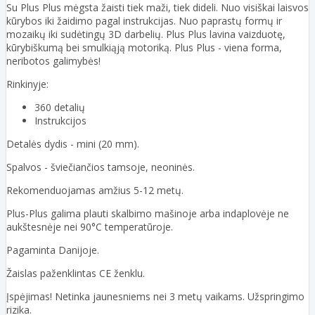
Su Plus Plus mėgsta žaisti tiek maži, tiek dideli. Nuo visiškai laisvos
kūrybos iki žaidimo pagal instrukcijas. Nuo paprastų formų ir
mozaikų iki sudėtingų 3D darbelių. Plus Plus lavina vaizduotę,
kūrybiškumą bei smulkiąją motoriką. Plus Plus - viena forma,
neribotos galimybės!
Rinkinyje:
360 detalių
Instrukcijos
Detalės dydis - mini (20 mm).
Spalvos - šviečiančios tamsoje, neoninės.
Rekomenduojamas amžius 5-12 metų.
Plus-Plus galima plauti skalbimo mašinoje arba indaplovėje ne
aukštesnėje nei 90°C temperatūroje.
Pagaminta Danijoje.
Žaislas paženklintas CE ženklu.
Įspėjimas! Netinka jaunesniems nei 3 metų vaikams. Užspringimo
rizika.