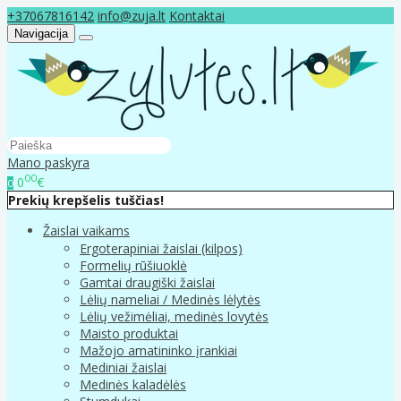
+37067816142
info@zuja.lt
Kontaktai
Navigacija
Mano paskyra
00
0
€
0
Prekių krepšelis tuščias!
Žaislai vaikams
Ergoterapiniai žaislai (kilpos)
Formelių rūšiuoklė
Gamtai draugiški žaislai
Lėlių nameliai / Medinės lėlytės
Lėlių vežimėliai, medinės lovytės
Maisto produktai
Mažojo amatininko įrankiai
Mediniai žaislai
Medinės kaladėlės