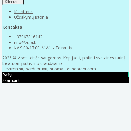
Klientams
Klientams
Užsakymų istorija
Kontaktai
+37067816142
info@zuja.lt
I-V 9:00-17:00, VI-VII - Teirautis
2026 © Visos teisės saugomos. Kopijuoti, platinti svetainės turinį
be autorių sutikimo draudžiama.
Elektroninių parduotuvių nuoma
-
eShoprent.com
Rašyti
Skambinti