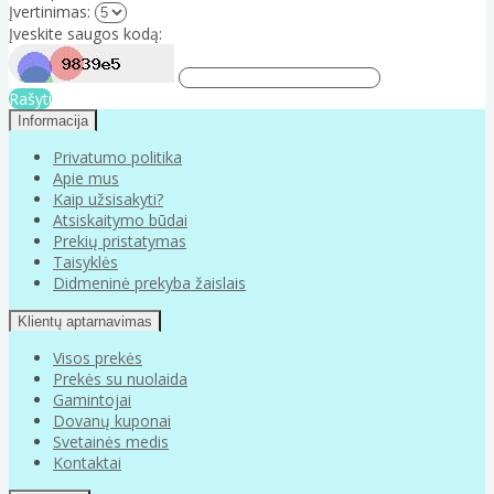
Įvertinimas:
Įveskite saugos kodą:
Rašyti
Informacija
Privatumo politika
Apie mus
Kaip užsisakyti?
Atsiskaitymo būdai
Prekių pristatymas
Taisyklės
Didmeninė prekyba žaislais
Klientų aptarnavimas
Visos prekės
Prekės su nuolaida
Gamintojai
Dovanų kuponai
Svetainės medis
Kontaktai