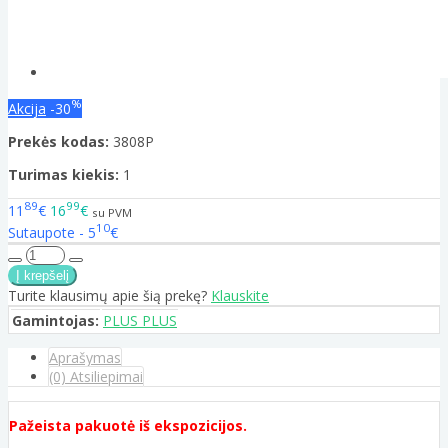
%
Akcija
-30
Prekės kodas:
3808P
Turimas kiekis:
1
89
99
11
€
16
€
su PVM
10
Sutaupote - 5
€
Turite klausimų apie šią prekę?
Klauskite
Gamintojas:
PLUS PLUS
Aprašymas
(0) Atsiliepimai
Pažeista pakuotė iš ekspozicijos.