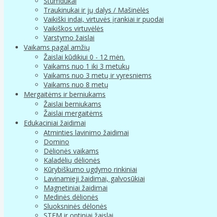
Stumdukai
Traukinukai ir jų dalys / Mašinėlės
Vaikiški indai, virtuvės įrankiai ir puodai
Vaikiškos virtuvėlės
Varstymo žaislai
Vaikams pagal amžių
Žaislai kūdikiui 0 - 12 mėn.
Vaikams nuo 1 iki 3 metukų
Vaikams nuo 3 metų ir vyresniems
Vaikams nuo 8 metų
Mergaitėms ir berniukams
Žaislai berniukams
Žaislai mergaitėms
Edukaciniai žaidimai
Atminties lavinimo žaidimai
Domino
Dėlionės vaikams
Kaladėlių dėlionės
Kūrybiškumo ugdymo rinkiniai
Lavinamieji žaidimai, galvosūkiai
Magnetiniai žaidimai
Medinės dėlionės
Sluoksninės dėlonės
STEM ir optiniai žaislai