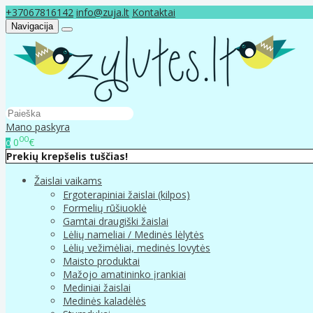
+37067816142
info@zuja.lt
Kontaktai
Navigacija
Mano paskyra
00
0
€
0
Prekių krepšelis tuščias!
Žaislai vaikams
Ergoterapiniai žaislai (kilpos)
Formelių rūšiuoklė
Gamtai draugiški žaislai
Lėlių nameliai / Medinės lėlytės
Lėlių vežimėliai, medinės lovytės
Maisto produktai
Mažojo amatininko įrankiai
Mediniai žaislai
Medinės kaladėlės