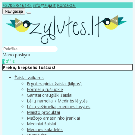
+37067816142
info@zuja.lt
Kontaktai
Navigacija
Mano paskyra
00
0
€
0
Prekių krepšelis tuščias!
Žaislai vaikams
Ergoterapiniai žaislai (kilpos)
Formelių rūšiuoklė
Gamtai draugiški žaislai
Lėlių nameliai / Medinės lėlytės
Lėlių vežimėliai, medinės lovytės
Maisto produktai
Mažojo amatininko įrankiai
Mediniai žaislai
Medinės kaladėlės