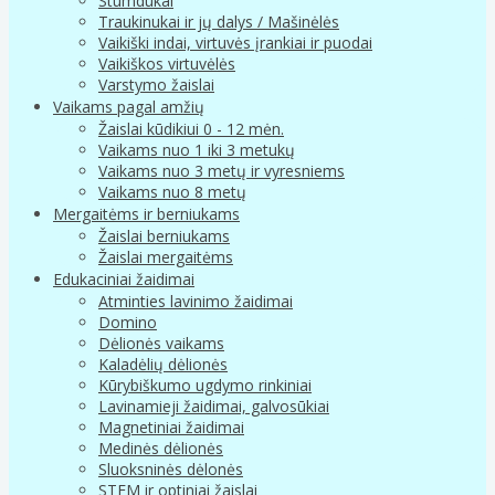
Stumdukai
Traukinukai ir jų dalys / Mašinėlės
Vaikiški indai, virtuvės įrankiai ir puodai
Vaikiškos virtuvėlės
Varstymo žaislai
Vaikams pagal amžių
Žaislai kūdikiui 0 - 12 mėn.
Vaikams nuo 1 iki 3 metukų
Vaikams nuo 3 metų ir vyresniems
Vaikams nuo 8 metų
Mergaitėms ir berniukams
Žaislai berniukams
Žaislai mergaitėms
Edukaciniai žaidimai
Atminties lavinimo žaidimai
Domino
Dėlionės vaikams
Kaladėlių dėlionės
Kūrybiškumo ugdymo rinkiniai
Lavinamieji žaidimai, galvosūkiai
Magnetiniai žaidimai
Medinės dėlionės
Sluoksninės dėlonės
STEM ir optiniai žaislai