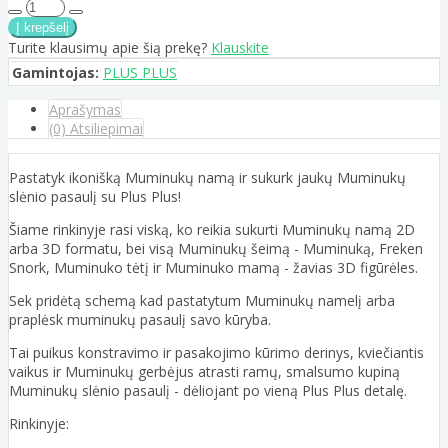
Turite klausimų apie šią prekę?
Klauskite
Gamintojas:
PLUS PLUS
Aprašymas
(0) Atsiliepimai
Pastatyk ikonišką Muminukų namą ir sukurk jaukų Muminukų
slėnio pasaulį su Plus Plus!
Šiame rinkinyje rasi viską, ko reikia sukurti Muminukų namą 2D
arba 3D formatu, bei visą Muminukų šeimą - Muminuką, Freken
Snork, Muminuko tėtį ir Muminuko mamą - žavias 3D figūrėles.
Sek pridėtą schemą kad pastatytum Muminukų namelį arba
praplėsk muminukų pasaulį savo kūryba.
Tai puikus konstravimo ir pasakojimo kūrimo derinys, kviečiantis
vaikus ir Muminukų gerbėjus atrasti ramų, smalsumo kupiną
Muminukų slėnio pasaulį - dėliojant po vieną Plus Plus detalę.
Rinkinyje: