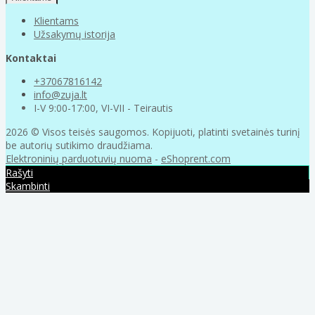
Klientams
Užsakymų istorija
Kontaktai
+37067816142
info@zuja.lt
I-V 9:00-17:00, VI-VII - Teirautis
2026 © Visos teisės saugomos. Kopijuoti, platinti svetainės turinį
be autorių sutikimo draudžiama.
Elektroninių parduotuvių nuoma
-
eShoprent.com
Rašyti
Skambinti