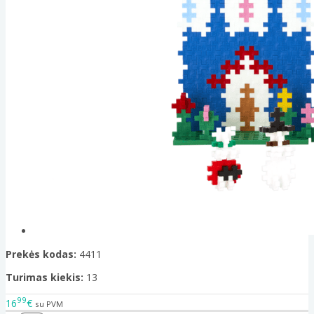
Prekės kodas:
4411
Turimas kiekis:
13
99
16
€
su PVM