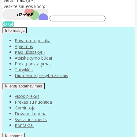
Įvertinimas:
Įveskite saugos kodą:
Rašyti
Informacija
Privatumo politika
Apie mus
Kaip užsisakyti?
Atsiskaitymo būdai
Prekių pristatymas
Taisyklės
Didmeninė prekyba žaislais
Klientų aptarnavimas
Visos prekės
Prekės su nuolaida
Gamintojai
Dovanų kuponai
Svetainės medis
Kontaktai
Klientams