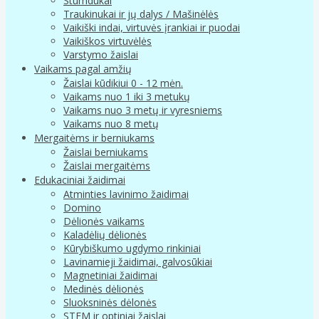
Stumdukai
Traukinukai ir jų dalys / Mašinėlės
Vaikiški indai, virtuvės įrankiai ir puodai
Vaikiškos virtuvėlės
Varstymo žaislai
Vaikams pagal amžių
Žaislai kūdikiui 0 - 12 mėn.
Vaikams nuo 1 iki 3 metukų
Vaikams nuo 3 metų ir vyresniems
Vaikams nuo 8 metų
Mergaitėms ir berniukams
Žaislai berniukams
Žaislai mergaitėms
Edukaciniai žaidimai
Atminties lavinimo žaidimai
Domino
Dėlionės vaikams
Kaladėlių dėlionės
Kūrybiškumo ugdymo rinkiniai
Lavinamieji žaidimai, galvosūkiai
Magnetiniai žaidimai
Medinės dėlionės
Sluoksninės dėlonės
STEM ir optiniai žaislai