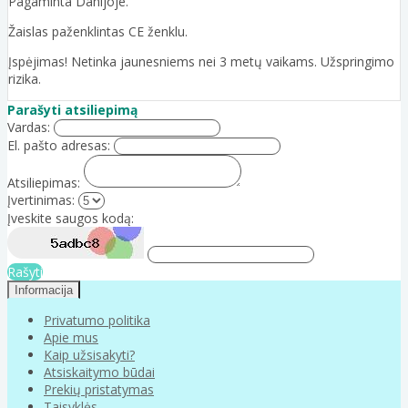
Pagaminta Danijoje.
Žaislas paženklintas CE ženklu.
Įspėjimas! Netinka jaunesniems nei 3 metų vaikams. Užspringimo
rizika.
Parašyti atsiliepimą
Vardas:
El. pašto adresas:
Atsiliepimas:
Įvertinimas:
Įveskite saugos kodą:
Rašyti
Informacija
Privatumo politika
Apie mus
Kaip užsisakyti?
Atsiskaitymo būdai
Prekių pristatymas
Taisyklės