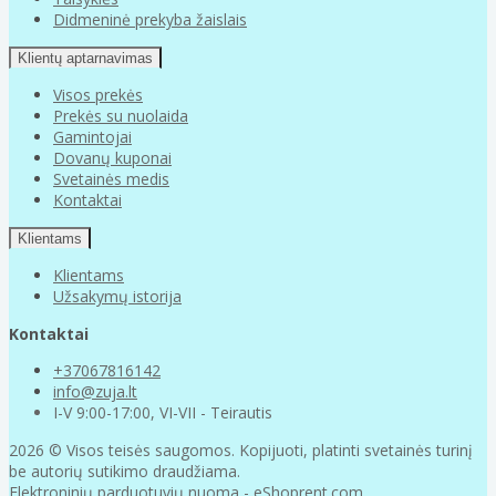
Didmeninė prekyba žaislais
Klientų aptarnavimas
Visos prekės
Prekės su nuolaida
Gamintojai
Dovanų kuponai
Svetainės medis
Kontaktai
Klientams
Klientams
Užsakymų istorija
Kontaktai
+37067816142
info@zuja.lt
I-V 9:00-17:00, VI-VII - Teirautis
2026 © Visos teisės saugomos. Kopijuoti, platinti svetainės turinį
be autorių sutikimo draudžiama.
Elektroninių parduotuvių nuoma
-
eShoprent.com