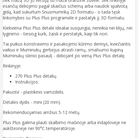
tiek mažą 3D jo versiją su maža oranžine žuvele. Sek rinkinyje
esančią dėliojimo pagal skaičius schemą arba naudok spalvotą
gidą, kad sukurtum Snusmumriką 2D formatu - o tada tęsk
linksmybes su Plus Plus programėle ir pastatyk jį 3D formatu.
Kiekviena Plus Plus detalė idealiai susijungia, nereikia nei klijų, nei
lyginimo - tiesiog kurk, žaisk ir perstatyk, kaip tik nori.
Tai puikus konstravimo ir pasakojimo kūrimo derinys, kviečiantis
vaikus ir Muminukų gerbėjus atrasti ramų, smalsumo kupiną
Muminukų slėnio pasaulį - dėliojant po vieną Plus Plus detalę.
Rinkinyje:
270 Plus Plus detalių.
Instrukcijos.
Pakuotė - plastikinis vamzdelis.
Detalės dydis - mini (20 mm).
Rekomenduojamas amžius 5-12 metų.
Plus Plus galima plauti skalbimo mašinoje arba indaplovėje ne
aukštesnėje nei 90°C temperatūroje.