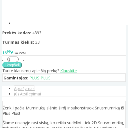
Prekės kodas:
4393
Turimas kiekis:
33
99
16
€
su PVM
Turite klausimų apie šią prekę?
Klauskite
Gamintojas:
PLUS PLUS
Aprašymas
(0) Atsiliepimai
Ženk į pačią Muminukų slėnio širdį ir sukonstruok Snusmumriką iš
Plus Plus!
Šiame rinkinyje rasi viską, ko reikia sudėlioti tiek 2D Snusmumriką,