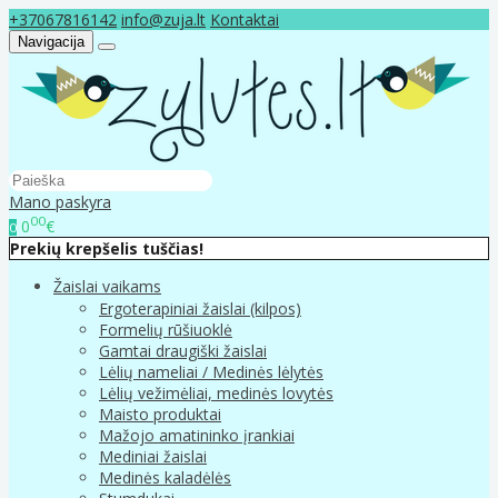
+37067816142
info@zuja.lt
Kontaktai
Navigacija
Mano paskyra
00
0
€
0
Prekių krepšelis tuščias!
Žaislai vaikams
Ergoterapiniai žaislai (kilpos)
Formelių rūšiuoklė
Gamtai draugiški žaislai
Lėlių nameliai / Medinės lėlytės
Lėlių vežimėliai, medinės lovytės
Maisto produktai
Mažojo amatininko įrankiai
Mediniai žaislai
Medinės kaladėlės