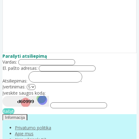
Parašyti atsiliepimą
Vardas:
El. pašto adresas:
Atsiliepimas:
Įvertinimas:
Įveskite saugos kodą:
Rašyti
Informacija
Privatumo politika
Apie mus