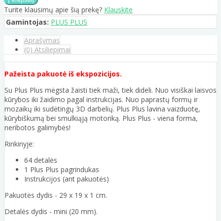
Turite klausimų apie šią prekę?
Klauskite
Gamintojas:
PLUS PLUS
Aprašymas
(0) Atsiliepimai
Pažeista pakuotė iš ekspozicijos.
Su Plus Plus mėgsta žaisti tiek maži, tiek dideli. Nuo visiškai laisvos
kūrybos iki žaidimo pagal instrukcijas. Nuo paprastų formų ir
mozaikų iki sudėtingų 3D darbelių. Plus Plus lavina vaizduotę,
kūrybiškumą bei smulkiąją motoriką. Plus Plus - viena forma,
neribotos galimybės!
Rinkinyje:
64 detalės
1 Plus Plus pagrindukas
Instrukcijos (ant pakuotės)
Pakuotės dydis - 29 x 19 x 1 cm.
Detalės dydis - mini (20 mm).