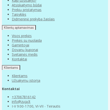
Kaip užsisakyti?
Atsiskaitymo būdai
Prekių pristatymas
Taisyklės
Didmeninė prekyba žaislais
Klientų aptarnavimas
Visos prekės
Prekės su nuolaida
Gamintojai
Dovanų kuponai
Svetainės medis
Kontaktai
Klientams
Klientams
Užsakymų istorija
Kontaktai
+37067816142
info@zuja.lt
I-V 9:00-17:00, VI-VII - Teirautis