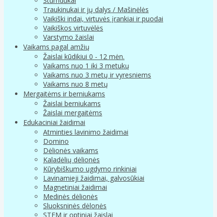
Stumdukai
Traukinukai ir jų dalys / Mašinėlės
Vaikiški indai, virtuvės įrankiai ir puodai
Vaikiškos virtuvėlės
Varstymo žaislai
Vaikams pagal amžių
Žaislai kūdikiui 0 - 12 mėn.
Vaikams nuo 1 iki 3 metukų
Vaikams nuo 3 metų ir vyresniems
Vaikams nuo 8 metų
Mergaitėms ir berniukams
Žaislai berniukams
Žaislai mergaitėms
Edukaciniai žaidimai
Atminties lavinimo žaidimai
Domino
Dėlionės vaikams
Kaladėlių dėlionės
Kūrybiškumo ugdymo rinkiniai
Lavinamieji žaidimai, galvosūkiai
Magnetiniai žaidimai
Medinės dėlionės
Sluoksninės dėlonės
STEM ir optiniai žaislai