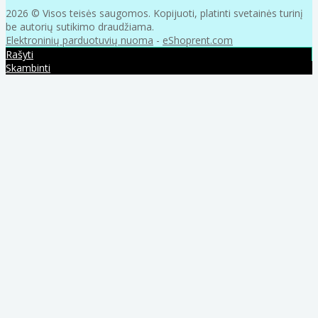
2026 © Visos teisės saugomos. Kopijuoti, platinti svetainės turinį
be autorių sutikimo draudžiama.
Elektroninių parduotuvių nuoma
-
eShoprent.com
Rašyti
Skambinti