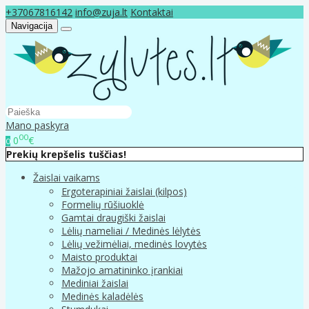
+37067816142
info@zuja.lt
Kontaktai
Navigacija
Mano paskyra
00
0
€
0
Prekių krepšelis tuščias!
Žaislai vaikams
Ergoterapiniai žaislai (kilpos)
Formelių rūšiuoklė
Gamtai draugiški žaislai
Lėlių nameliai / Medinės lėlytės
Lėlių vežimėliai, medinės lovytės
Maisto produktai
Mažojo amatininko įrankiai
Mediniai žaislai
Medinės kaladėlės