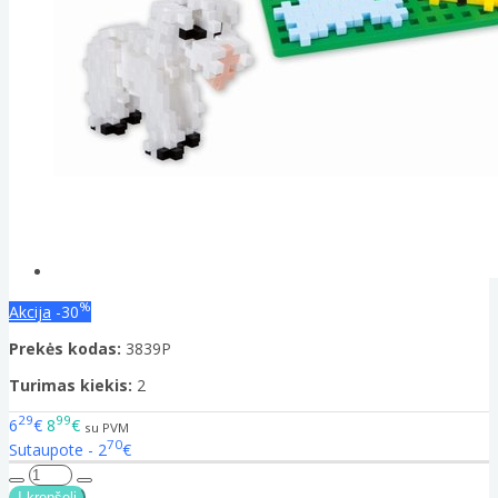
%
Akcija
-30
Prekės kodas:
3839P
Turimas kiekis:
2
29
99
6
€
8
€
su PVM
70
Sutaupote - 2
€