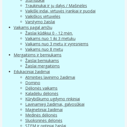
Stumdukai
Traukinukai ir jų dalys / Mašinėlės
Vaikiški indai, virtuvės įrankiai ir puodai
Vaikiškos virtuvėlės
Varstymo žaislai
Vaikams pagal amžių
Žaislai kūdikiui 0 - 12 mėn.
Vaikams nuo 1 iki 3 metukų
Vaikams nuo 3 metų ir vyresniems
Vaikams nuo 8 metų
Mergaitėms ir berniukams
Žaislai berniukams
Žaislai mergaitėms
Edukaciniai žaidimai
Atminties lavinimo žaidimai
Domino
Dėlionės vaikams
Kaladėlių dėlionės
Kūrybiškumo ugdymo rinkiniai
Lavinamieji žaidimai, galvosūkiai
Magnetiniai žaidimai
Medinės dėlionės
Sluoksninės dėlonės
STEM ir optiniai žaislai