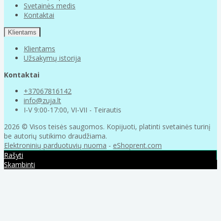
Svetainės medis
Kontaktai
Klientams
Klientams
Užsakymų istorija
Kontaktai
+37067816142
info@zuja.lt
I-V 9:00-17:00, VI-VII - Teirautis
2026 © Visos teisės saugomos. Kopijuoti, platinti svetainės turinį
be autorių sutikimo draudžiama.
Elektroninių parduotuvių nuoma
-
eShoprent.com
Rašyti
Skambinti