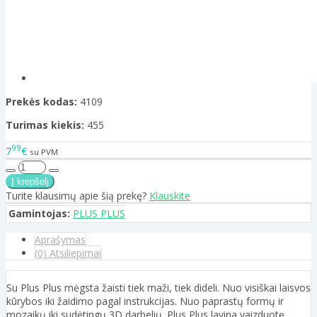
Prekės kodas:
4109
Turimas kiekis:
455
99
7
€
su PVM
Turite klausimų apie šią prekę?
Klauskite
Gamintojas:
PLUS PLUS
Aprašymas
(0) Atsiliepimai
Su Plus Plus mėgsta žaisti tiek maži, tiek dideli. Nuo visiškai laisvos
kūrybos iki žaidimo pagal instrukcijas. Nuo paprastų formų ir
mozaikų iki sudėtingų 3D darbelių. Plus Plus lavina vaizduotę,