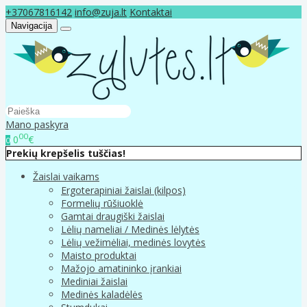
+37067816142
info@zuja.lt
Kontaktai
Navigacija
Mano paskyra
00
0
€
0
Prekių krepšelis tuščias!
Žaislai vaikams
Ergoterapiniai žaislai (kilpos)
Formelių rūšiuoklė
Gamtai draugiški žaislai
Lėlių nameliai / Medinės lėlytės
Lėlių vežimėliai, medinės lovytės
Maisto produktai
Mažojo amatininko įrankiai
Mediniai žaislai
Medinės kaladėlės