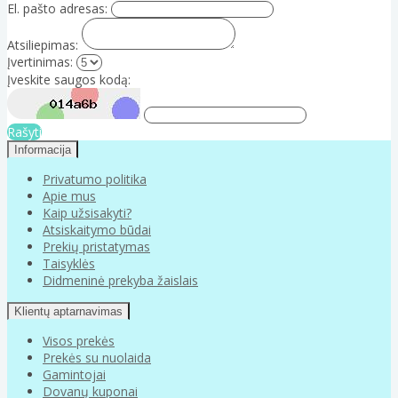
El. pašto adresas:
Atsiliepimas:
Įvertinimas:
Įveskite saugos kodą:
Rašyti
Informacija
Privatumo politika
Apie mus
Kaip užsisakyti?
Atsiskaitymo būdai
Prekių pristatymas
Taisyklės
Didmeninė prekyba žaislais
Klientų aptarnavimas
Visos prekės
Prekės su nuolaida
Gamintojai
Dovanų kuponai