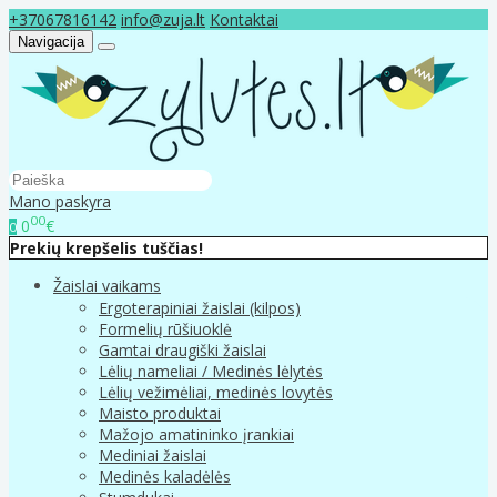
+37067816142
info@zuja.lt
Kontaktai
Navigacija
Mano paskyra
00
0
€
0
Prekių krepšelis tuščias!
Žaislai vaikams
Ergoterapiniai žaislai (kilpos)
Formelių rūšiuoklė
Gamtai draugiški žaislai
Lėlių nameliai / Medinės lėlytės
Lėlių vežimėliai, medinės lovytės
Maisto produktai
Mažojo amatininko įrankiai
Mediniai žaislai
Medinės kaladėlės