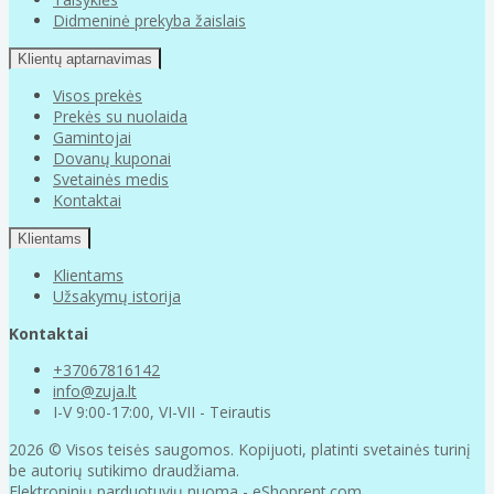
Didmeninė prekyba žaislais
Klientų aptarnavimas
Visos prekės
Prekės su nuolaida
Gamintojai
Dovanų kuponai
Svetainės medis
Kontaktai
Klientams
Klientams
Užsakymų istorija
Kontaktai
+37067816142
info@zuja.lt
I-V 9:00-17:00, VI-VII - Teirautis
2026 © Visos teisės saugomos. Kopijuoti, platinti svetainės turinį
be autorių sutikimo draudžiama.
Elektroninių parduotuvių nuoma
-
eShoprent.com