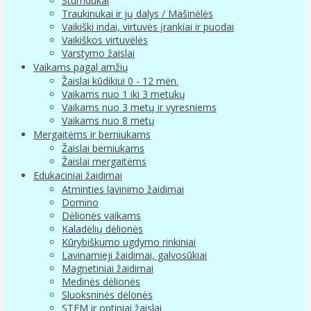
Stumdukai
Traukinukai ir jų dalys / Mašinėlės
Vaikiški indai, virtuvės įrankiai ir puodai
Vaikiškos virtuvėlės
Varstymo žaislai
Vaikams pagal amžių
Žaislai kūdikiui 0 - 12 mėn.
Vaikams nuo 1 iki 3 metukų
Vaikams nuo 3 metų ir vyresniems
Vaikams nuo 8 metų
Mergaitėms ir berniukams
Žaislai berniukams
Žaislai mergaitėms
Edukaciniai žaidimai
Atminties lavinimo žaidimai
Domino
Dėlionės vaikams
Kaladėlių dėlionės
Kūrybiškumo ugdymo rinkiniai
Lavinamieji žaidimai, galvosūkiai
Magnetiniai žaidimai
Medinės dėlionės
Sluoksninės dėlonės
STEM ir optiniai žaislai