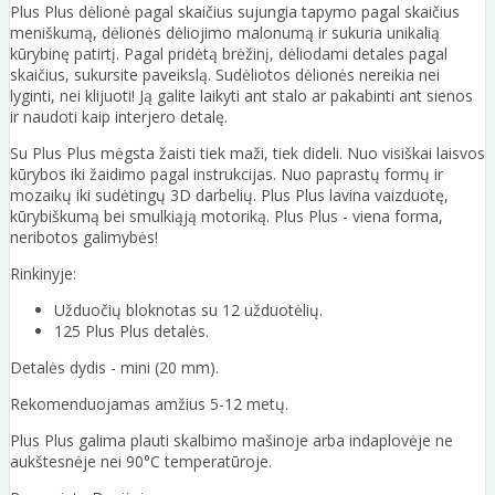
Plus Plus dėlionė pagal skaičius sujungia tapymo pagal skaičius
meniškumą, dėlionės dėliojimo malonumą ir sukuria unikalią
kūrybinę patirtį. Pagal pridėtą brėžinį, dėliodami detales pagal
skaičius, sukursite paveikslą. Sudėliotos dėlionės nereikia nei
lyginti, nei klijuoti! Ją galite laikyti ant stalo ar pakabinti ant sienos
ir naudoti kaip interjero detalę.
Su Plus Plus mėgsta žaisti tiek maži, tiek dideli. Nuo visiškai laisvos
kūrybos iki žaidimo pagal instrukcijas. Nuo paprastų formų ir
mozaikų iki sudėtingų 3D darbelių. Plus Plus lavina vaizduotę,
kūrybiškumą bei smulkiąją motoriką. Plus Plus - viena forma,
neribotos galimybės!
Rinkinyje:
Užduočių bloknotas su 12 užduotėlių.
125 Plus Plus detalės.
Detalės dydis - mini (20 mm).
Rekomenduojamas amžius 5-12 metų.
Plus Plus galima plauti skalbimo mašinoje arba indaplovėje ne
aukštesnėje nei 90°C temperatūroje.