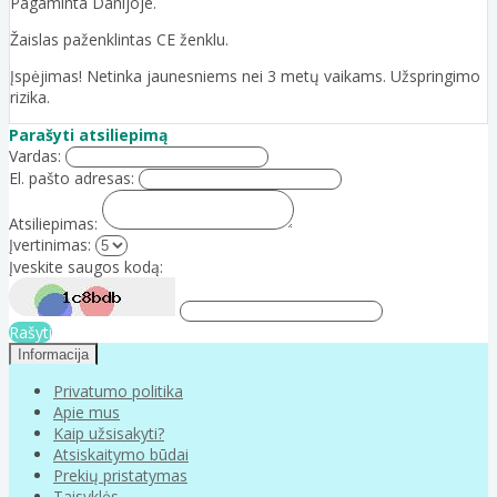
Pagaminta Danijoje.
Žaislas paženklintas CE ženklu.
Įspėjimas! Netinka jaunesniems nei 3 metų vaikams. Užspringimo
rizika.
Parašyti atsiliepimą
Vardas:
El. pašto adresas:
Atsiliepimas:
Įvertinimas:
Įveskite saugos kodą:
Rašyti
Informacija
Privatumo politika
Apie mus
Kaip užsisakyti?
Atsiskaitymo būdai
Prekių pristatymas
Taisyklės