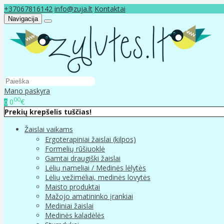
+37067816142
info@zuja.lt
Kontaktai
Navigacija
Mano paskyra
00
0
€
0
Prekių krepšelis tuščias!
Žaislai vaikams
Ergoterapiniai žaislai (kilpos)
Formelių rūšiuoklė
Gamtai draugiški žaislai
Lėlių nameliai / Medinės lėlytės
Lėlių vežimėliai, medinės lovytės
Maisto produktai
Mažojo amatininko įrankiai
Mediniai žaislai
Medinės kaladėlės