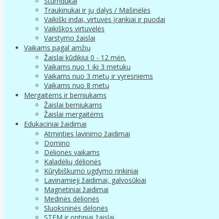
Stumdukai
Traukinukai ir jų dalys / Mašinėlės
Vaikiški indai, virtuvės įrankiai ir puodai
Vaikiškos virtuvėlės
Varstymo žaislai
Vaikams pagal amžių
Žaislai kūdikiui 0 - 12 mėn.
Vaikams nuo 1 iki 3 metukų
Vaikams nuo 3 metų ir vyresniems
Vaikams nuo 8 metų
Mergaitėms ir berniukams
Žaislai berniukams
Žaislai mergaitėms
Edukaciniai žaidimai
Atminties lavinimo žaidimai
Domino
Dėlionės vaikams
Kaladėlių dėlionės
Kūrybiškumo ugdymo rinkiniai
Lavinamieji žaidimai, galvosūkiai
Magnetiniai žaidimai
Medinės dėlionės
Sluoksninės dėlonės
STEM ir optiniai žaislai