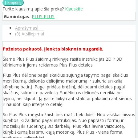
Turite klausimų apie šią prekę?
Klauskite
Gamintojas:
PLUS PLUS
Aprašymas
(0) Atsiliepimai
Pažeista pakuotė. Įlenkta bloknoto nugarėlė.
Šiame Plus Plus žaidimų rinkinyje rasite instrukcijas 2D ir 3D
kūriniams ir jiems reikiamas Plus Plus detales.
Plus Plus dėlionė pagal skaičius sujungia tapymo pagal skaičius
meniškumą, dėlionės dėliojimo malonumą ir sukuria unikalią
kūrybinę patirtį. Pagal pridėtą brėžinį, dėliodami detales pagal
skaičius, sukursite paveikslą. Sudėliotos dėlionės nereikia nei
lyginti, nei klijuoti! Ją galite laikyti ant stalo ar pakabinti ant sienos
ir naudoti kaip interjero detalę.
Su Plus Plus mėgsta žaisti tiek maži, tiek dideli. Nuo visiškai laisvos
kūrybos iki žaidimo pagal instrukcijas. Nuo paprastų formų ir
mozaikų iki sudėtingų 3D darbelių. Plus Plus lavina vaizduotę,
kūrybiškumą bei smulkiąją motoriką. Plus Plus - viena forma,
neribotos galimybės!