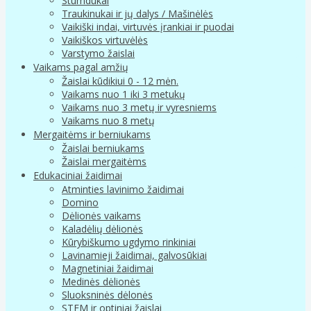
Stumdukai
Traukinukai ir jų dalys / Mašinėlės
Vaikiški indai, virtuvės įrankiai ir puodai
Vaikiškos virtuvėlės
Varstymo žaislai
Vaikams pagal amžių
Žaislai kūdikiui 0 - 12 mėn.
Vaikams nuo 1 iki 3 metukų
Vaikams nuo 3 metų ir vyresniems
Vaikams nuo 8 metų
Mergaitėms ir berniukams
Žaislai berniukams
Žaislai mergaitėms
Edukaciniai žaidimai
Atminties lavinimo žaidimai
Domino
Dėlionės vaikams
Kaladėlių dėlionės
Kūrybiškumo ugdymo rinkiniai
Lavinamieji žaidimai, galvosūkiai
Magnetiniai žaidimai
Medinės dėlionės
Sluoksninės dėlonės
STEM ir optiniai žaislai