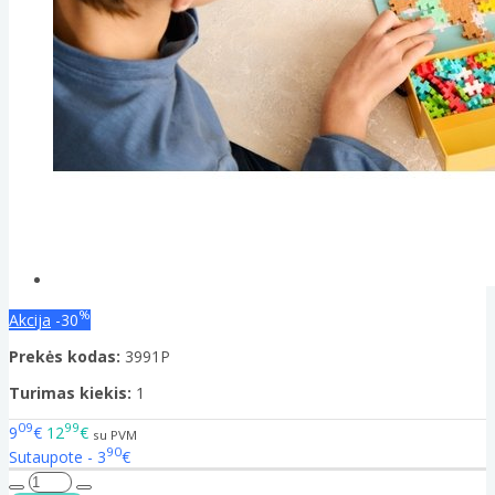
%
Akcija
-30
Prekės kodas:
3991P
Turimas kiekis:
1
09
99
9
€
12
€
su PVM
90
Sutaupote - 3
€