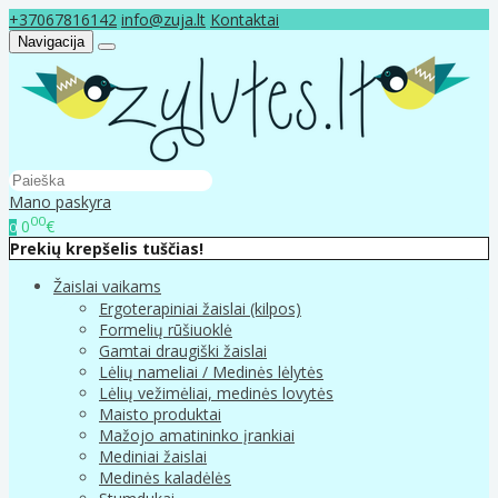
+37067816142
info@zuja.lt
Kontaktai
Navigacija
Mano paskyra
00
0
€
0
Prekių krepšelis tuščias!
Žaislai vaikams
Ergoterapiniai žaislai (kilpos)
Formelių rūšiuoklė
Gamtai draugiški žaislai
Lėlių nameliai / Medinės lėlytės
Lėlių vežimėliai, medinės lovytės
Maisto produktai
Mažojo amatininko įrankiai
Mediniai žaislai
Medinės kaladėlės