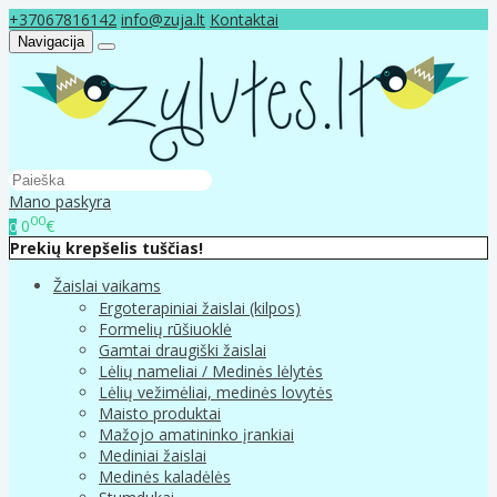
+37067816142
info@zuja.lt
Kontaktai
Navigacija
Mano paskyra
00
0
€
0
Prekių krepšelis tuščias!
Žaislai vaikams
Ergoterapiniai žaislai (kilpos)
Formelių rūšiuoklė
Gamtai draugiški žaislai
Lėlių nameliai / Medinės lėlytės
Lėlių vežimėliai, medinės lovytės
Maisto produktai
Mažojo amatininko įrankiai
Mediniai žaislai
Medinės kaladėlės