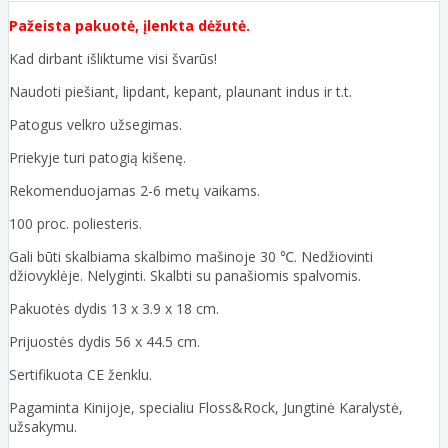
Pažeista pakuotė, įlenkta dėžutė.
Kad dirbant išliktume visi švarūs!
Naudoti piešiant, lipdant, kepant, plaunant indus ir t.t.
Patogus velkro užsegimas.
Priekyje turi patogią kišenę.
Rekomenduojamas 2-6 metų vaikams.
100 proc. poliesteris.
Gali būti skalbiama skalbimo mašinoje 30 ℃. Nedžiovinti
džiovyklėje. Nelyginti. Skalbti su panašiomis spalvomis.
Pakuotės dydis 13 x 3.9 x 18 cm.
Prijuostės dydis 56 x 44.5 cm.
Sertifikuota CE ženklu.
Pagaminta Kinijoje, specialiu Floss&Rock, Jungtinė Karalystė,
užsakymu.