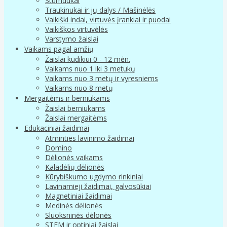
Stumdukai
Traukinukai ir jų dalys / Mašinėlės
Vaikiški indai, virtuvės įrankiai ir puodai
Vaikiškos virtuvėlės
Varstymo žaislai
Vaikams pagal amžių
Žaislai kūdikiui 0 - 12 mėn.
Vaikams nuo 1 iki 3 metukų
Vaikams nuo 3 metų ir vyresniems
Vaikams nuo 8 metų
Mergaitėms ir berniukams
Žaislai berniukams
Žaislai mergaitėms
Edukaciniai žaidimai
Atminties lavinimo žaidimai
Domino
Dėlionės vaikams
Kaladėlių dėlionės
Kūrybiškumo ugdymo rinkiniai
Lavinamieji žaidimai, galvosūkiai
Magnetiniai žaidimai
Medinės dėlionės
Sluoksninės dėlonės
STEM ir optiniai žaislai