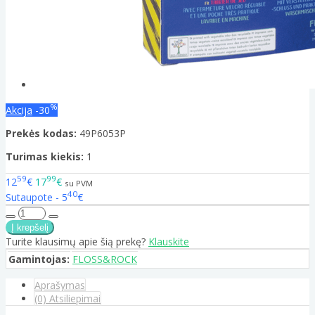
%
Akcija
-30
Prekės kodas:
49P6053P
Turimas kiekis:
1
59
99
12
€
17
€
su PVM
40
Sutaupote - 5
€
Turite klausimų apie šią prekę?
Klauskite
Gamintojas:
FLOSS&ROCK
Aprašymas
(0) Atsiliepimai