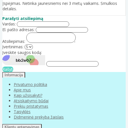
Įspėjimas. Netinka jaunesniems nei 3 metų vaikams. Smulkios
detalės.
Parašyti atsiliepimą
Vardas:
El. pašto adresas:
Atsiliepimas:
Įvertinimas:
Įveskite saugos kodą:
Rašyti
Informacija
Privatumo politika
Apie mus
Kaip užsisakyti?
Atsiskaitymo būdai
Prekių pristatymas
Taisyklės
Didmeninė prekyba žaislais
Klientų aptarnavimas