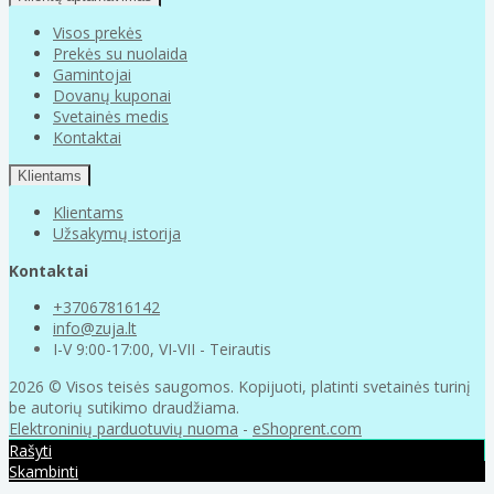
Visos prekės
Prekės su nuolaida
Gamintojai
Dovanų kuponai
Svetainės medis
Kontaktai
Klientams
Klientams
Užsakymų istorija
Kontaktai
+37067816142
info@zuja.lt
I-V 9:00-17:00, VI-VII - Teirautis
2026 © Visos teisės saugomos. Kopijuoti, platinti svetainės turinį
be autorių sutikimo draudžiama.
Elektroninių parduotuvių nuoma
-
eShoprent.com
Rašyti
Skambinti