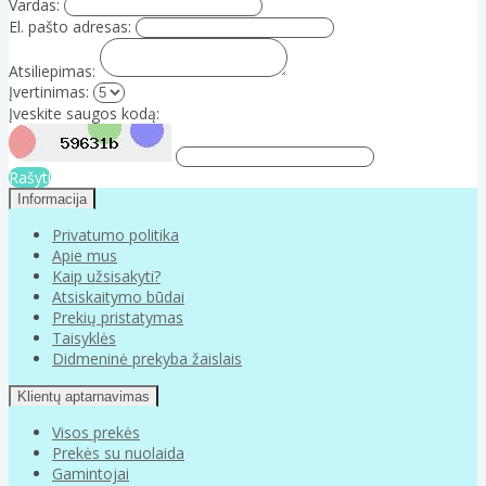
Vardas:
El. pašto adresas:
Atsiliepimas:
Įvertinimas:
Įveskite saugos kodą:
Rašyti
Informacija
Privatumo politika
Apie mus
Kaip užsisakyti?
Atsiskaitymo būdai
Prekių pristatymas
Taisyklės
Didmeninė prekyba žaislais
Klientų aptarnavimas
Visos prekės
Prekės su nuolaida
Gamintojai