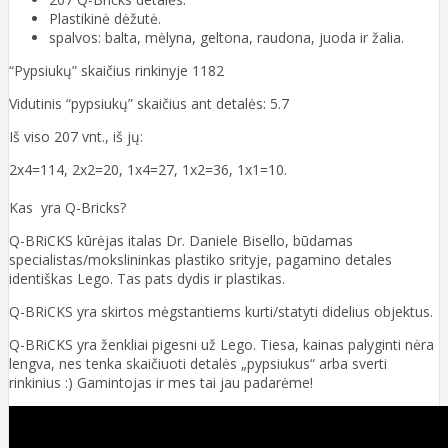
Plastikinė dėžutė.
spalvos: balta, mėlyna, geltona, raudona, juoda ir žalia.
“Pypsiukų” skaičius rinkinyje 1182
Vidutinis “pypsiukų” skaičius ant detalės: 5.7
Iš viso 207 vnt., iš jų:
2x4=114, 2x2=20, 1x4=27, 1x2=36, 1x1=10.
Kas yra Q-Bricks?
Q-BRiCKS kūrėjas italas Dr. Daniele Bisello, būdamas
specialistas/mokslininkas plastiko srityje, pagamino detales
identiškas Lego. Tas pats dydis ir plastikas.
Q-BRiCKS yra skirtos mėgstantiems kurti/statyti didelius objektus.
Q-BRiCKS yra ženkliai pigesni už Lego. Tiesa, kainas palyginti nėra
lengva, nes tenka skaičiuoti detalės „pypsiukus“ arba sverti
rinkinius :) Gamintojas ir mes tai jau padarėme!