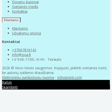
Dovanų kuponai
Svetainės medis
Kontaktai
Klientams
Klientams
Užsakymų istorija
Kontaktai
+37067816142
info@zuja.lt
I-V 9:00-17:00, VI-VII - Teirautis
2026 © Visos teisės saugomos. Kopijuoti, platinti svetainės turinį
be autorių sutikimo draudžiama.
Elektroninių parduotuvių nuoma
-
eShoprent.com
Rašyti
Skambinti