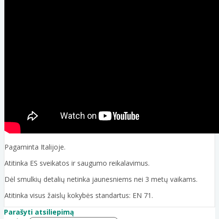
Pagaminta Italijoje.
Atitinka ES sveikatos ir saugumo reikalavimus.
Dėl smulkių detalių netinka jaunesniems nei 3 metų vaikams.
Atitinka visus žaislų kokybės standartus: EN 71.
Parašyti atsiliepimą