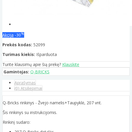
%
Akcija
-30
Prekės kodas:
52099
Turimas kiekis:
Išparduota
Turite klausimų apie šią prekę?
Klauskite
Gamintojas:
Q-BRICKS
Aprašymas
(0) Atsiliepimai
Q-Bricks rinkinys - Žvejo namelis+Taupyklė, 207 vnt.
Šis rinkinys su instrukcijomis.
Rinkinį sudaro:
207 Q-Bricks detalės.