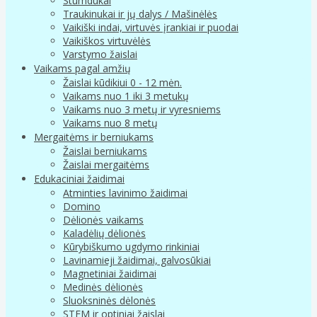
Stumdukai
Traukinukai ir jų dalys / Mašinėlės
Vaikiški indai, virtuvės įrankiai ir puodai
Vaikiškos virtuvėlės
Varstymo žaislai
Vaikams pagal amžių
Žaislai kūdikiui 0 - 12 mėn.
Vaikams nuo 1 iki 3 metukų
Vaikams nuo 3 metų ir vyresniems
Vaikams nuo 8 metų
Mergaitėms ir berniukams
Žaislai berniukams
Žaislai mergaitėms
Edukaciniai žaidimai
Atminties lavinimo žaidimai
Domino
Dėlionės vaikams
Kaladėlių dėlionės
Kūrybiškumo ugdymo rinkiniai
Lavinamieji žaidimai, galvosūkiai
Magnetiniai žaidimai
Medinės dėlionės
Sluoksninės dėlonės
STEM ir optiniai žaislai