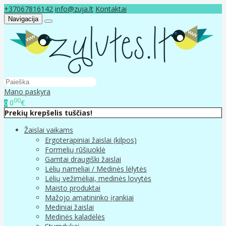
+37067816142
info@zuja.lt
Kontaktai
Navigacija
Mano paskyra
00
0
€
0
Prekių krepšelis tuščias!
Žaislai vaikams
Ergoterapiniai žaislai (kilpos)
Formelių rūšiuoklė
Gamtai draugiški žaislai
Lėlių nameliai / Medinės lėlytės
Lėlių vežimėliai, medinės lovytės
Maisto produktai
Mažojo amatininko įrankiai
Mediniai žaislai
Medinės kaladėlės