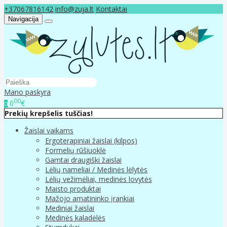
+37067816142
info@zuja.lt
Kontaktai
Navigacija
Mano paskyra
00
0
€
0
Prekių krepšelis tuščias!
Žaislai vaikams
Ergoterapiniai žaislai (kilpos)
Formelių rūšiuoklė
Gamtai draugiški žaislai
Lėlių nameliai / Medinės lėlytės
Lėlių vežimėliai, medinės lovytės
Maisto produktai
Mažojo amatininko įrankiai
Mediniai žaislai
Medinės kaladėlės