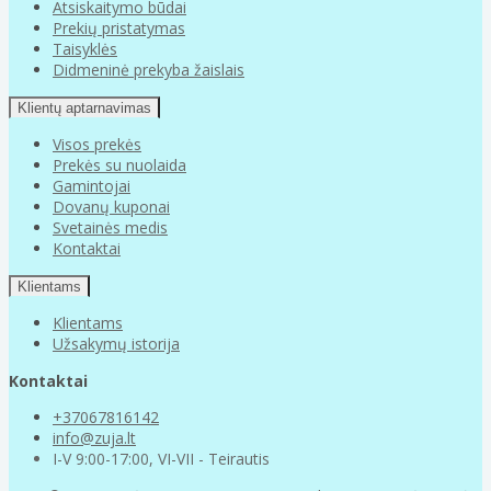
Atsiskaitymo būdai
Prekių pristatymas
Taisyklės
Didmeninė prekyba žaislais
Klientų aptarnavimas
Visos prekės
Prekės su nuolaida
Gamintojai
Dovanų kuponai
Svetainės medis
Kontaktai
Klientams
Klientams
Užsakymų istorija
Kontaktai
+37067816142
info@zuja.lt
I-V 9:00-17:00, VI-VII - Teirautis