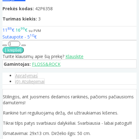
Prekės kodas:
42P6358
Turimas kiekis:
3
89
99
11
€
16
€
su PVM
10
Sutaupote - 5
€
Turite klausimų apie šią prekę?
Klauskite
Gamintojas:
FLOSS&ROCK
Aprašymas
(0) Atsiliepimai
Stilingos, ant juosmens dedamos rankinės, pačioms pačiausioms
damutėms!
Rankinė turi reguliuojamą diržą, dvi užtraukiamas kišenes.
Tikrai tilps patys svarbiausi dalykėliai. Svarbiausia - labai patogu!!!
Išmatavimai: 29x13 cm. Dirželio ilgis: 50 cm.