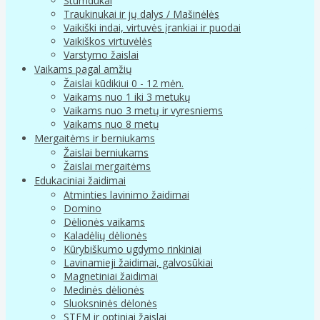
Stumdukai
Traukinukai ir jų dalys / Mašinėlės
Vaikiški indai, virtuvės įrankiai ir puodai
Vaikiškos virtuvėlės
Varstymo žaislai
Vaikams pagal amžių
Žaislai kūdikiui 0 - 12 mėn.
Vaikams nuo 1 iki 3 metukų
Vaikams nuo 3 metų ir vyresniems
Vaikams nuo 8 metų
Mergaitėms ir berniukams
Žaislai berniukams
Žaislai mergaitėms
Edukaciniai žaidimai
Atminties lavinimo žaidimai
Domino
Dėlionės vaikams
Kaladėlių dėlionės
Kūrybiškumo ugdymo rinkiniai
Lavinamieji žaidimai, galvosūkiai
Magnetiniai žaidimai
Medinės dėlionės
Sluoksninės dėlonės
STEM ir optiniai žaislai