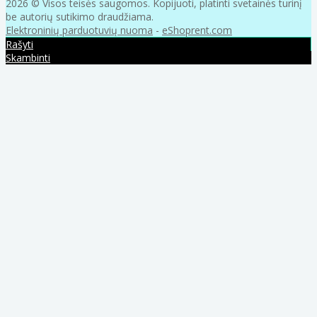
2026 © Visos teisės saugomos. Kopijuoti, platinti svetainės turinį
be autorių sutikimo draudžiama.
Elektroninių parduotuvių nuoma
-
eShoprent.com
Rašyti
Skambinti