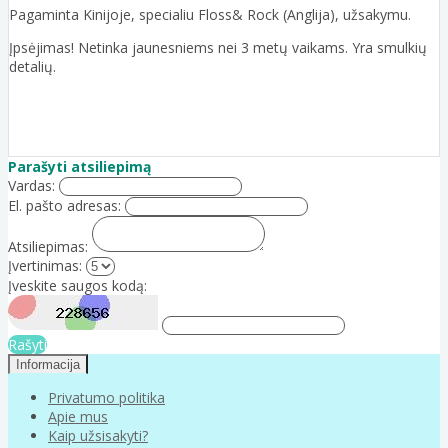
Pagaminta Kinijoje, specialiu Floss& Rock (Anglija), užsakymu.
Įpsėjimas! Netinka jaunesniems nei 3 metų vaikams. Yra smulkių
detalių.
Parašyti atsiliepimą
Vardas:
El. pašto adresas:
Atsiliepimas:
Įvertinimas:
Įveskite saugos kodą:
Rašyti
Informacija
Privatumo politika
Apie mus
Kaip užsisakyti?