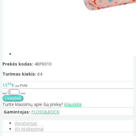
Prekės kodas:
48P6010
Turimas kiekis:
64
99
15
€
su PVM
Turite klausimų apie šią prekę?
Klauskite
Gamintojas:
FLOSS&ROCK
Aprašymas
(0) Atsiliepimai