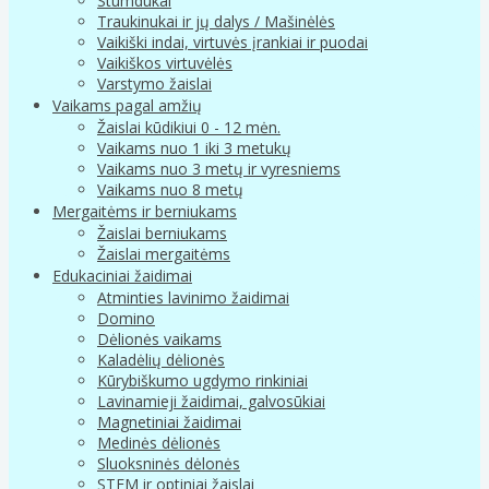
Stumdukai
Traukinukai ir jų dalys / Mašinėlės
Vaikiški indai, virtuvės įrankiai ir puodai
Vaikiškos virtuvėlės
Varstymo žaislai
Vaikams pagal amžių
Žaislai kūdikiui 0 - 12 mėn.
Vaikams nuo 1 iki 3 metukų
Vaikams nuo 3 metų ir vyresniems
Vaikams nuo 8 metų
Mergaitėms ir berniukams
Žaislai berniukams
Žaislai mergaitėms
Edukaciniai žaidimai
Atminties lavinimo žaidimai
Domino
Dėlionės vaikams
Kaladėlių dėlionės
Kūrybiškumo ugdymo rinkiniai
Lavinamieji žaidimai, galvosūkiai
Magnetiniai žaidimai
Medinės dėlionės
Sluoksninės dėlonės
STEM ir optiniai žaislai