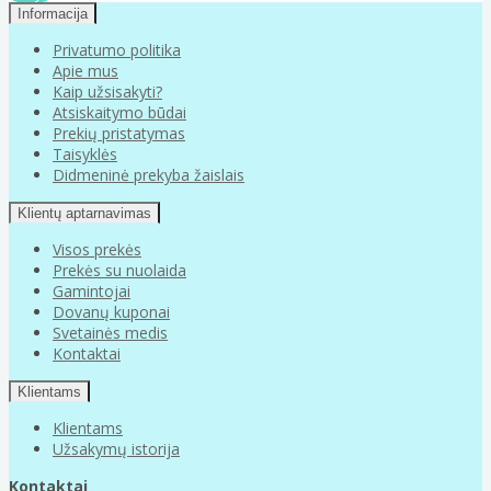
Informacija
Privatumo politika
Apie mus
Kaip užsisakyti?
Atsiskaitymo būdai
Prekių pristatymas
Taisyklės
Didmeninė prekyba žaislais
Klientų aptarnavimas
Visos prekės
Prekės su nuolaida
Gamintojai
Dovanų kuponai
Svetainės medis
Kontaktai
Klientams
Klientams
Užsakymų istorija
Kontaktai