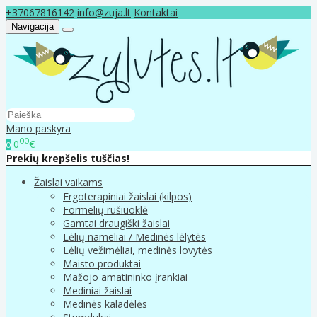
+37067816142
info@zuja.lt
Kontaktai
Navigacija
Mano paskyra
00
0
€
0
Prekių krepšelis tuščias!
Žaislai vaikams
Ergoterapiniai žaislai (kilpos)
Formelių rūšiuoklė
Gamtai draugiški žaislai
Lėlių nameliai / Medinės lėlytės
Lėlių vežimėliai, medinės lovytės
Maisto produktai
Mažojo amatininko įrankiai
Mediniai žaislai
Medinės kaladėlės