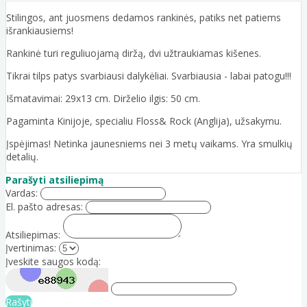
Stilingos, ant juosmens dedamos rankinės, patiks net patiems
išrankiausiems!
Rankinė turi reguliuojamą diržą, dvi užtraukiamas kišenes.
Tikrai tilps patys svarbiausi dalykėliai. Svarbiausia - labai patogu!!!
Išmatavimai: 29x13 cm. Dirželio ilgis: 50 cm.
Pagaminta Kinijoje, specialiu Floss& Rock (Anglija), užsakymu.
Įspėjimas! Netinka jaunesniems nei 3 metų vaikams. Yra smulkių
detalių.
Parašyti atsiliepimą
Vardas:
El. pašto adresas:
Atsiliepimas:
Įvertinimas:
Įveskite saugos kodą:
Rašyti