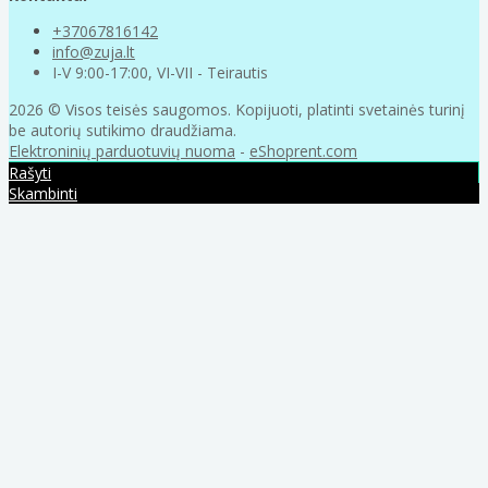
+37067816142
info@zuja.lt
I-V 9:00-17:00, VI-VII - Teirautis
2026 © Visos teisės saugomos. Kopijuoti, platinti svetainės turinį
be autorių sutikimo draudžiama.
Elektroninių parduotuvių nuoma
-
eShoprent.com
Rašyti
Skambinti