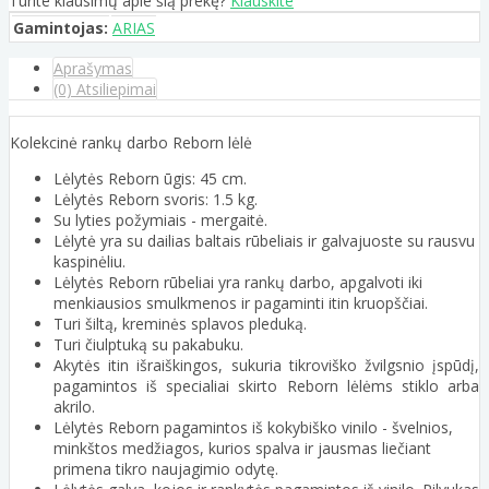
Turite klausimų apie šią prekę?
Klauskite
Gamintojas:
ARIAS
Aprašymas
(0) Atsiliepimai
Kolekcinė rankų darbo Reborn lėlė
Lėlytės Reborn ūgis: 45 cm.
Lėlytės Reborn svoris: 1.5 kg.
Su lyties požymiais - mergaitė.
Lėlytė yra su dailias baltais rūbeliais ir galvajuoste su rausvu
kaspinėliu.
Lėlytės Reborn rūbeliai yra rankų darbo, apgalvoti iki
menkiausios smulkmenos ir pagaminti itin kruopščiai.
Turi šiltą, kreminės splavos pleduką.
Turi čiulptuką su pakabuku.
Akytės itin išraiškingos, sukuria tikroviško žvilgsnio įspūdį,
pagamintos iš specialiai skirto Reborn lėlėms stiklo arba
akrilo.
Lėlytės Reborn pagamintos iš kokybiško vinilo - švelnios,
minkštos medžiagos, kurios spalva ir jausmas liečiant
primena tikro naujagimio odytę.