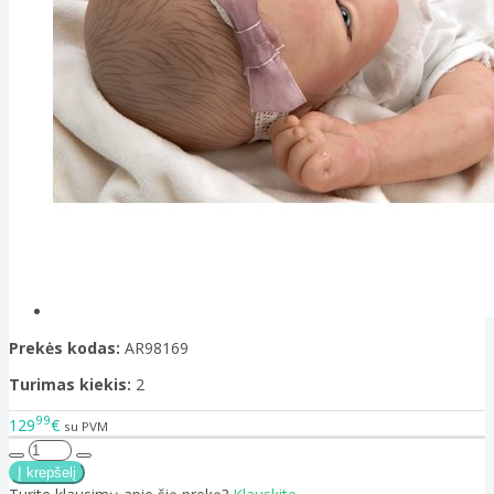
Prekės kodas:
AR98169
Turimas kiekis:
2
99
129
€
su PVM