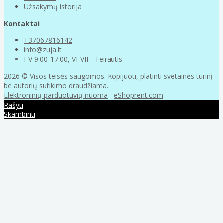
Užsakymų istorija
Kontaktai
+37067816142
info@zuja.lt
I-V 9:00-17:00, VI-VII - Teirautis
2026 © Visos teisės saugomos. Kopijuoti, platinti svetainės turinį
be autorių sutikimo draudžiama.
Elektroninių parduotuvių nuoma
-
eShoprent.com
Rašyti
Skambinti