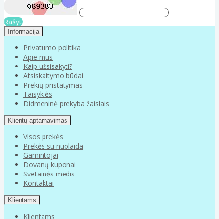
Rašyti
Informacija
Privatumo politika
Apie mus
Kaip užsisakyti?
Atsiskaitymo būdai
Prekių pristatymas
Taisyklės
Didmeninė prekyba žaislais
Klientų aptarnavimas
Visos prekės
Prekės su nuolaida
Gamintojai
Dovanų kuponai
Svetainės medis
Kontaktai
Klientams
Klientams