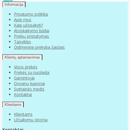
Informacija
Privatumo politika
Apie mus
Kaip užsisakyti?
Atsiskaitymo būdai
Prekių pristatymas
Taisyklės
Didmeninė prekyba žaislais
Klientų aptarnavimas
Visos prekės
Prekės su nuolaida
Gamintojai
Dovanų kuponai
Svetainės medis
Kontaktai
Klientams
Klientams
Užsakymų istorija
Kontaktai