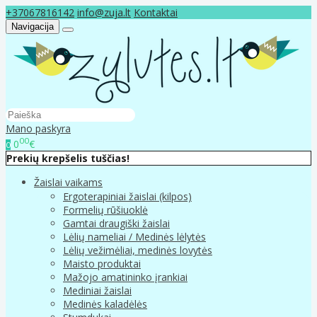
+37067816142
info@zuja.lt
Kontaktai
Navigacija
Mano paskyra
00
0
€
0
Prekių krepšelis tuščias!
Žaislai vaikams
Ergoterapiniai žaislai (kilpos)
Formelių rūšiuoklė
Gamtai draugiški žaislai
Lėlių nameliai / Medinės lėlytės
Lėlių vežimėliai, medinės lovytės
Maisto produktai
Mažojo amatininko įrankiai
Mediniai žaislai
Medinės kaladėlės