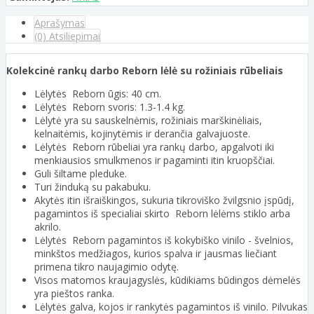
Aprašymas
(0) Atsiliepimai
Kolekcinė rankų darbo Reborn lėlė su rožiniais rūbeliais
Lėlytės Reborn ūgis: 40 cm.
Lėlytės Reborn svoris: 1.3-1.4 kg.
Lėlytė yra su sauskelnėmis, rožiniais marškinėliais,
kelnaitėmis, kojinytėmis ir derančia galvajuoste.
Lėlytės Reborn rūbeliai yra rankų darbo, apgalvoti iki
menkiausios smulkmenos ir pagaminti itin kruopščiai.
Guli šiltame pleduke.
Turi žinduką su pakabuku.
Akytės itin išraiškingos, sukuria tikroviško žvilgsnio įspūdį,
pagamintos iš specialiai skirto Reborn lėlėms stiklo arba
akrilo.
Lėlytės Reborn pagamintos iš kokybiško vinilo - švelnios,
minkštos medžiagos, kurios spalva ir jausmas liečiant
primena tikro naujagimio odytę.
Visos matomos kraujagyslės, kūdikiams būdingos dėmelės
yra pieštos ranka.
Lėlytės galva, kojos ir rankytės pagamintos iš vinilo. Pilvukas