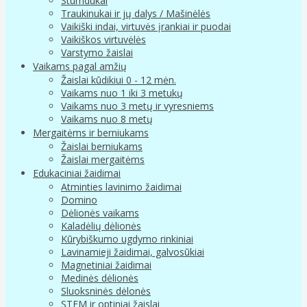
Stumdukai
Traukinukai ir jų dalys / Mašinėlės
Vaikiški indai, virtuvės įrankiai ir puodai
Vaikiškos virtuvėlės
Varstymo žaislai
Vaikams pagal amžių
Žaislai kūdikiui 0 - 12 mėn.
Vaikams nuo 1 iki 3 metukų
Vaikams nuo 3 metų ir vyresniems
Vaikams nuo 8 metų
Mergaitėms ir berniukams
Žaislai berniukams
Žaislai mergaitėms
Edukaciniai žaidimai
Atminties lavinimo žaidimai
Domino
Dėlionės vaikams
Kaladėlių dėlionės
Kūrybiškumo ugdymo rinkiniai
Lavinamieji žaidimai, galvosūkiai
Magnetiniai žaidimai
Medinės dėlionės
Sluoksninės dėlonės
STEM ir optiniai žaislai