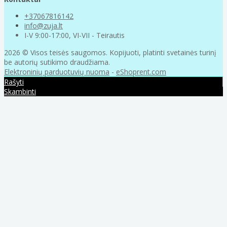
+37067816142
info@zuja.lt
I-V 9:00-17:00, VI-VII - Teirautis
2026 © Visos teisės saugomos. Kopijuoti, platinti svetainės turinį
be autorių sutikimo draudžiama.
Elektroninių parduotuvių nuoma
-
eShoprent.com
Rašyti
Skambinti