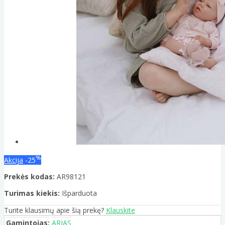
%
Akcija
-25
Prekės kodas:
AR98121
Turimas kiekis:
Išparduota
Turite klausimų apie šią prekę?
Klauskite
Gamintojas:
ARIAS