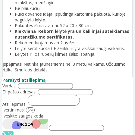
minkštas, medžiaginis.
Be plaukučių.
Puiki dovanos idėja! Įspūdinga kartoninė pakuotė, kurioje
paguldyta lėlytė.
Pakuotės išmatavimai: 52 x 20 x 30 cm.
Kiekviena Reborn lėlytė yra unikali ir jai suteikiamas
autentiškumo sertifikatas.
Rekomenduojamas amžius 6+.
Lėlytė sertifikuota CE ženklu ir yra visiškai saugi vaikams.
Lėlytės ir jos rūbelių kilmės šalis: Ispanija.
Įspėjimas! Netinka jaunesniems nei 3 metų vaikams. Uždusimo
rizika. Smulkios detalės.
Parašyti atsiliepimą
Vardas:
El. pašto adresas:
Atsiliepimas:
Įvertinimas:
Įveskite saugos kodą:
Rašyti