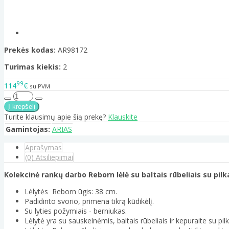
Prekės kodas:
AR98172
Turimas kiekis:
2
99
114
€
su PVM
Turite klausimų apie šią prekę?
Klauskite
Gamintojas:
ARIAS
Aprašymas
(0) Atsiliepimai
Kolekcinė rankų darbo Reborn lėlė su baltais rūbeliais su pil
Lėlytės Reborn ūgis: 38 cm.
Padidinto svorio, primena tikrą kūdikėlį.
Su lyties požymiais - berniukas.
Lėlytė yra su sauskelnėmis, baltais rūbeliais ir kepuraite su pil