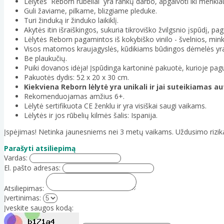
Lėlytės Reborn rūbeliai yra rankų darbo, apgalvoti iki menkia
Guli žaviame, pilkame, blizgiame pleduke.
Turi žinduką ir žinduko laikiklį.
Akytės itin išraiškingos, sukuria tikroviško žvilgsnio įspūdį, pa
Lėlytės Reborn pagamintos iš kokybiško vinilo - švelnios, min
Visos matomos kraujagyslės, kūdikiams būdingos dėmelės yra
Be plaukučių.
Puiki dovanos idėja! Įspūdinga kartoninė pakuotė, kurioje pagul
Pakuotės dydis: 52 x 20 x 30 cm.
Kiekviena Reborn lėlytė yra unikali ir jai suteikiamas a
Rekomenduojamas amžius 6+.
Lėlytė sertifikuota CE ženklu ir yra visiškai saugi vaikams.
Lėlytės ir jos rūbelių kilmės šalis: Ispanija.
Įspėjimas! Netinka jaunesniems nei 3 metų vaikams. Uždusimo rizika
Parašyti atsiliepimą
Vardas:
El. pašto adresas:
Atsiliepimas:
Įvertinimas:
Įveskite saugos kodą: