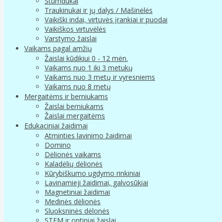
Stumdukai
Traukinukai ir jų dalys / Mašinėlės
Vaikiški indai, virtuvės įrankiai ir puodai
Vaikiškos virtuvėlės
Varstymo žaislai
Vaikams pagal amžių
Žaislai kūdikiui 0 - 12 mėn.
Vaikams nuo 1 iki 3 metukų
Vaikams nuo 3 metų ir vyresniems
Vaikams nuo 8 metų
Mergaitėms ir berniukams
Žaislai berniukams
Žaislai mergaitėms
Edukaciniai žaidimai
Atminties lavinimo žaidimai
Domino
Dėlionės vaikams
Kaladėlių dėlionės
Kūrybiškumo ugdymo rinkiniai
Lavinamieji žaidimai, galvosūkiai
Magnetiniai žaidimai
Medinės dėlionės
Sluoksninės dėlonės
STEM ir optiniai žaislai