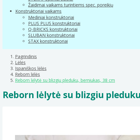
Žaidimai vaikams turintiems spec. poreikių
Konstruktoriai vaikams
Mediniai konstruktoriai
PLUS PLUS konstruktoriai
Q-BRICKS konstruktoriai
SLUBAN konstruktoriai
STAX konstruktoriai
Pagrindinis
Lėlės
Ispaniškos lėlės
Reborn lėlės
Reborn lėlytė su blizgiu pleduku, berniukas, 38 cm
Reborn lėlytė su blizgiu pleduk