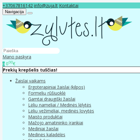
+37067816142
info@zuja.lt
Kontaktai
Navigacija
Mano paskyra
00
0
€
0
Prekių krepšelis tuščias!
Žaislai vaikams
Ergoterapiniai žaislai (kilpos)
Formelių rūšiuoklė
Gamtai draugiški žaislai
Lėlių nameliai / Medinės lėlytės
Lėlių vežimėliai, medinės lovytės
Maisto produktai
Mažojo amatininko įrankiai
Mediniai žaislai
Medinės kaladėlės