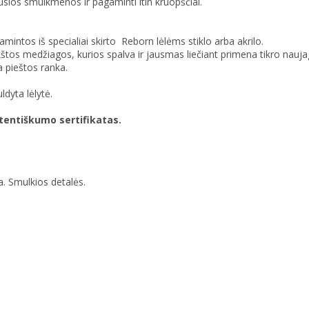
usios smulkmenos ir pagaminti itin kruopščiai.
gamintos iš specialiai skirto Reborn lėlėms stiklo arba akrilo.
kštos medžiagos, kurios spalva ir jausmas liečiant primena tikro nauj
 pieštos ranka.
dyta lėlytė.
utentiškumo sertifikatas.
. Smulkios detalės.