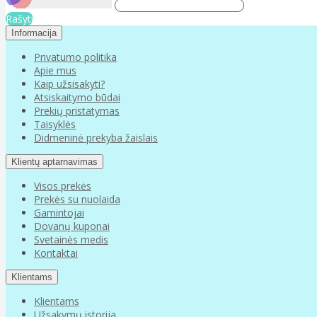
Rašyti
Informacija
Privatumo politika
Apie mus
Kaip užsisakyti?
Atsiskaitymo būdai
Prekių pristatymas
Taisyklės
Didmeninė prekyba žaislais
Klientų aptarnavimas
Visos prekės
Prekės su nuolaida
Gamintojai
Dovanų kuponai
Svetainės medis
Kontaktai
Klientams
Klientams
Užsakymų istorija