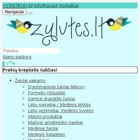
+37067816142
info@zuja.lt
Kontaktai
Navigacija
Mano paskyra
00
0
€
0
Prekių krepšelis tuščias!
Žaislai vaikams
Ergoterapiniai žaislai (kilpos)
Formelių rūšiuoklė
Gamtai draugiški žaislai
Lėlių nameliai / Medinės lėlytės
Lėlių vežimėliai, medinės lovytės
Maisto produktai
Mažojo amatininko įrankiai
Mediniai žaislai
Medinės kaladėlės