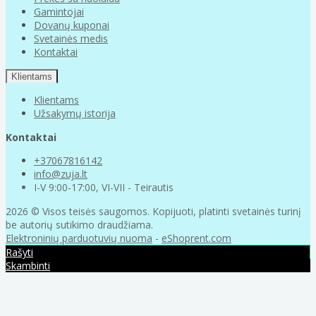
Gamintojai
Dovanų kuponai
Svetainės medis
Kontaktai
Klientams
Klientams
Užsakymų istorija
Kontaktai
+37067816142
info@zuja.lt
I-V 9:00-17:00, VI-VII - Teirautis
2026 © Visos teisės saugomos. Kopijuoti, platinti svetainės turinį
be autorių sutikimo draudžiama.
Elektroninių parduotuvių nuoma
-
eShoprent.com
Rašyti
Skambinti