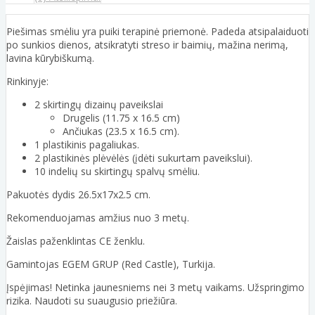
Piešimas smėliu yra puiki terapinė priemonė. Padeda atsipalaiduoti
po sunkios dienos, atsikratyti streso ir baimių, mažina nerimą,
lavina kūrybiškumą.
Rinkinyje:
2 skirtingų dizainų paveikslai
Drugelis (11.75 x 16.5 cm)
Ančiukas (23.5 x 16.5 cm).
1 plastikinis pagaliukas.
2 plastikinės plėvėlės (įdėti sukurtam paveikslui).
10 indelių su skirtingų spalvų smėliu.
Pakuotės dydis 26.5x17x2.5 cm.
Rekomenduojamas amžius nuo 3 metų.
Žaislas paženklintas CE ženklu.
Gamintojas EGEM GRUP (Red Castle), Turkija.
Įspėjimas! Netinka jaunesniems nei 3 metų vaikams. Užspringimo
rizika. Naudoti su suaugusio priežiūra.