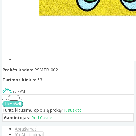
Prekės kodas:
PSMTB-002
Turimas kiekis:
53
99
6
€
su PVM
Turite klausimų apie šią prekę?
Klauskite
Gamintojas:
Red Castle
Aprašymas
(0) Atsiliepimai