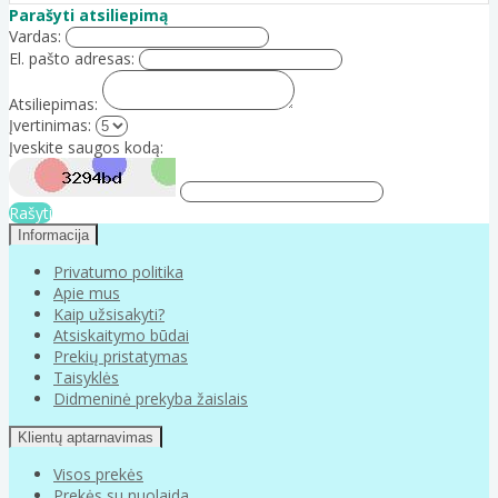
Parašyti atsiliepimą
Vardas:
El. pašto adresas:
Atsiliepimas:
Įvertinimas:
Įveskite saugos kodą:
Rašyti
Informacija
Privatumo politika
Apie mus
Kaip užsisakyti?
Atsiskaitymo būdai
Prekių pristatymas
Taisyklės
Didmeninė prekyba žaislais
Klientų aptarnavimas
Visos prekės
Prekės su nuolaida