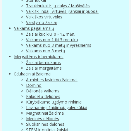
Stumdukai
Traukinukai ir jų dalys / Mašinėlės
Vaikiški indai, virtuvės įrankiai ir puodai
Vaikiškos virtuvėlės
Varstymo žaislai
Vaikams pagal amžių
Žaislai kūdikiui 0 - 12 mėn.
Vaikams nuo 1 iki 3 metukų
Vaikams nuo 3 metų ir vyresniems
Vaikams nuo 8 metų
Mergaitėms ir berniukams
Žaislai berniukams
Žaislai mergaitėms
Edukaciniai žaidimai
Atminties lavinimo žaidimai
Domino
Dėlionės vaikams
Kaladėlių dėlionės
Kūrybiškumo ugdymo rinkiniai
Lavinamieji žaidimai, galvosūkiai
Magnetiniai žaidimai
Medinės dėlionės
Sluoksninės dėlonės
STEM ir optiniai žaislai