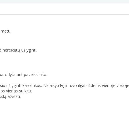
 metu.
 nereikėtų užlyginti.
parodyta ant paveiksliuko.
 užlyginti karoliukus. Nelaikyti lygintuvo ilgai uždėjus vienoje vietoje
ips vienas su kitu.
slą atvėsti.