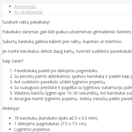
Aprašymas
(0) Atsiliepimai
Susikurk raktų pakabuką!
Pakabuko darymas gali būti puikus užsiėmimas gimtadienio šventės
Sukurtą žaisliuką galima kabinti prie raktų, kuprinės ar telefono.
Jei norite karoliukus dėlioti daug kartų, tuomet sudėlioto paveiksliuko
Kaip žaisti?
Paveiksliuką padėti po dėliojimo pagrinduku.
Su pincetu paimti atitinkamos spalvos karoliuką ir padėti kaip 
Ant sudėlioto paveikslo uždėti lyginimo popierių.
Su suaugusio priežiūra ir pagalba su lygintuvu sukamuoju judesiu
Vidutiniu karščiu lyginti apie 10-30 sekundžių, kol karoliukai sul
Atsargiai nuimti lyginimo popierių. Keletą minučių palikti paveik
Rinkinyje:
70 karoliukų (karoliuko dydis ⌀0.5 x 0.5 mm).
1 dėliojimo pagrindukas (7.5 x 7.5 cm).
Lyginimo popierius.