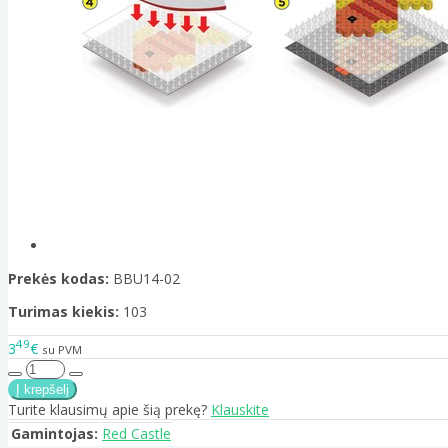
Prekės kodas:
BBU14-02
Turimas kiekis:
103
49
3
€
su PVM
Turite klausimų apie šią prekę?
Klauskite
Gamintojas:
Red Castle