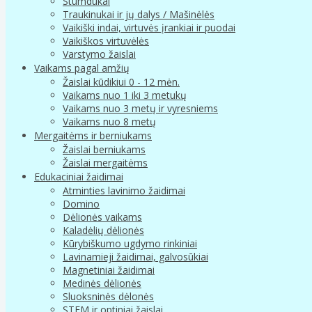
Stumdukai
Traukinukai ir jų dalys / Mašinėlės
Vaikiški indai, virtuvės įrankiai ir puodai
Vaikiškos virtuvėlės
Varstymo žaislai
Vaikams pagal amžių
Žaislai kūdikiui 0 - 12 mėn.
Vaikams nuo 1 iki 3 metukų
Vaikams nuo 3 metų ir vyresniems
Vaikams nuo 8 metų
Mergaitėms ir berniukams
Žaislai berniukams
Žaislai mergaitėms
Edukaciniai žaidimai
Atminties lavinimo žaidimai
Domino
Dėlionės vaikams
Kaladėlių dėlionės
Kūrybiškumo ugdymo rinkiniai
Lavinamieji žaidimai, galvosūkiai
Magnetiniai žaidimai
Medinės dėlionės
Sluoksninės dėlonės
STEM ir optiniai žaislai