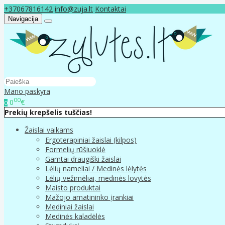
+37067816142
info@zuja.lt
Kontaktai
Navigacija
Mano paskyra
00
0
€
0
Prekių krepšelis tuščias!
Žaislai vaikams
Ergoterapiniai žaislai (kilpos)
Formelių rūšiuoklė
Gamtai draugiški žaislai
Lėlių nameliai / Medinės lėlytės
Lėlių vežimėliai, medinės lovytės
Maisto produktai
Mažojo amatininko įrankiai
Mediniai žaislai
Medinės kaladėlės