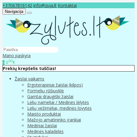
+37067816142
info@zuja.lt
Kontaktai
Navigacija
Mano paskyra
00
0
€
0
Prekių krepšelis tuščias!
Žaislai vaikams
Ergoterapiniai žaislai (kilpos)
Formelių rūšiuoklė
Gamtai draugiški žaislai
Lėlių nameliai / Medinės lėlytės
Lėlių vežimėliai, medinės lovytės
Maisto produktai
Mažojo amatininko įrankiai
Mediniai žaislai
Medinės kaladėlės