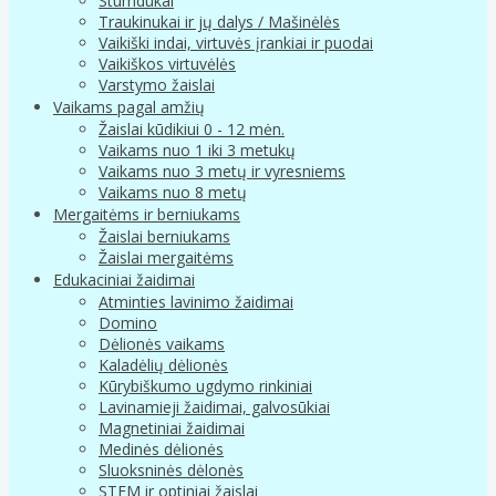
Stumdukai
Traukinukai ir jų dalys / Mašinėlės
Vaikiški indai, virtuvės įrankiai ir puodai
Vaikiškos virtuvėlės
Varstymo žaislai
Vaikams pagal amžių
Žaislai kūdikiui 0 - 12 mėn.
Vaikams nuo 1 iki 3 metukų
Vaikams nuo 3 metų ir vyresniems
Vaikams nuo 8 metų
Mergaitėms ir berniukams
Žaislai berniukams
Žaislai mergaitėms
Edukaciniai žaidimai
Atminties lavinimo žaidimai
Domino
Dėlionės vaikams
Kaladėlių dėlionės
Kūrybiškumo ugdymo rinkiniai
Lavinamieji žaidimai, galvosūkiai
Magnetiniai žaidimai
Medinės dėlionės
Sluoksninės dėlonės
STEM ir optiniai žaislai