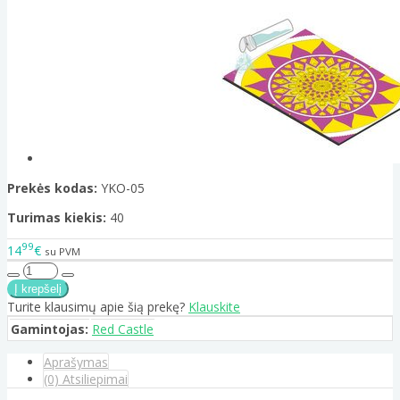
Prekės kodas:
YKO-05
Turimas kiekis:
40
99
14
€
su PVM
Turite klausimų apie šią prekę?
Klauskite
Gamintojas:
Red Castle
Aprašymas
(0) Atsiliepimai