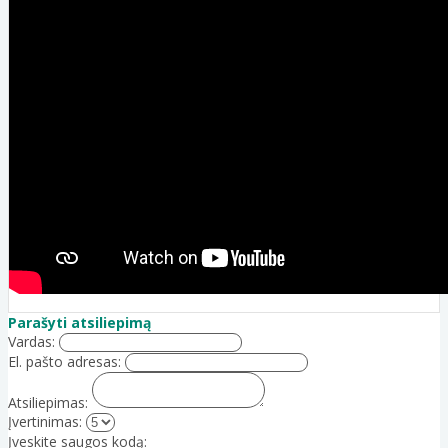
Parašyti atsiliepimą
Vardas:
El. pašto adresas:
Atsiliepimas:
Įvertinimas:
Įveskite saugos kodą: