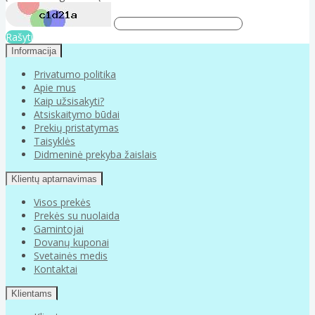
Rašyti
Informacija
Privatumo politika
Apie mus
Kaip užsisakyti?
Atsiskaitymo būdai
Prekių pristatymas
Taisyklės
Didmeninė prekyba žaislais
Klientų aptarnavimas
Visos prekės
Prekės su nuolaida
Gamintojai
Dovanų kuponai
Svetainės medis
Kontaktai
Klientams