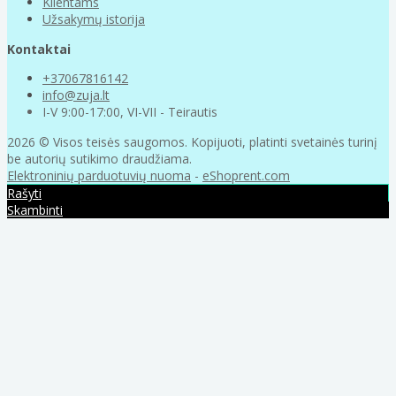
Klientams
Užsakymų istorija
Kontaktai
+37067816142
info@zuja.lt
I-V 9:00-17:00, VI-VII - Teirautis
2026 © Visos teisės saugomos. Kopijuoti, platinti svetainės turinį
be autorių sutikimo draudžiama.
Elektroninių parduotuvių nuoma
-
eShoprent.com
Rašyti
Skambinti