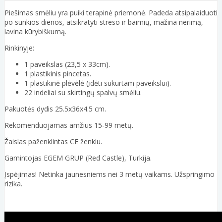
Piešimas smėliu yra puiki terapinė priemonė. Padeda atsipalaiduoti
po sunkios dienos, atsikratyti streso ir baimių, mažina nerimą,
lavina kūrybiškumą.
Rinkinyje:
1 paveikslas (23,5 x 33cm).
1 plastikinis pincetas.
1 plastikinė plėvėlė (įdėti sukurtam paveikslui).
22 indeliai su skirtingų spalvų smėliu.
Pakuotės dydis 25.5x36x4.5 cm.
Rekomenduojamas amžius 15-99 metų.
Žaislas paženklintas CE ženklu.
Gamintojas EGEM GRUP (Red Castle), Turkija.
Įspėjimas! Netinka jaunesniems nei 3 metų vaikams. Užspringimo
rizika.