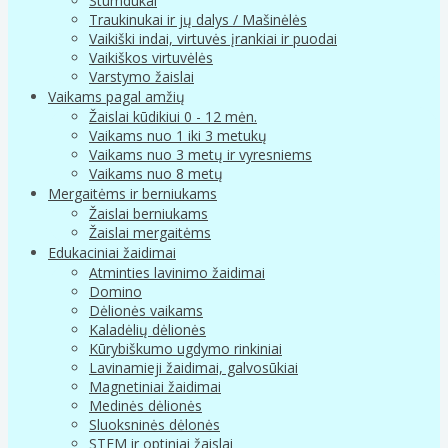
Stumdukai
Traukinukai ir jų dalys / Mašinėlės
Vaikiški indai, virtuvės įrankiai ir puodai
Vaikiškos virtuvėlės
Varstymo žaislai
Vaikams pagal amžių
Žaislai kūdikiui 0 - 12 mėn.
Vaikams nuo 1 iki 3 metukų
Vaikams nuo 3 metų ir vyresniems
Vaikams nuo 8 metų
Mergaitėms ir berniukams
Žaislai berniukams
Žaislai mergaitėms
Edukaciniai žaidimai
Atminties lavinimo žaidimai
Domino
Dėlionės vaikams
Kaladėlių dėlionės
Kūrybiškumo ugdymo rinkiniai
Lavinamieji žaidimai, galvosūkiai
Magnetiniai žaidimai
Medinės dėlionės
Sluoksninės dėlonės
STEM ir optiniai žaislai