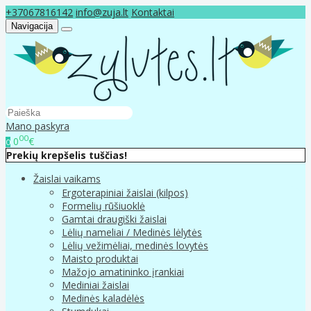
+37067816142
info@zuja.lt
Kontaktai
Navigacija
Mano paskyra
00
0
€
0
Prekių krepšelis tuščias!
Žaislai vaikams
Ergoterapiniai žaislai (kilpos)
Formelių rūšiuoklė
Gamtai draugiški žaislai
Lėlių nameliai / Medinės lėlytės
Lėlių vežimėliai, medinės lovytės
Maisto produktai
Mažojo amatininko įrankiai
Mediniai žaislai
Medinės kaladėlės