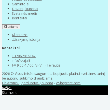
Gamintojai
Dovanų kuponai
Svetainės medis
Kontaktai
Klientams
Klientams
Užsakymų istorija
Kontaktai
+37067816142
info@zuja.lt
I-V 9:00-17:00, VI-VII - Teirautis
2026 © Visos teisės saugomos. Kopijuoti, platinti svetainės turinį
be autorių sutikimo draudžiama.
Elektroninių parduotuvių nuoma
-
eShoprent.com
Rašyti
Skambinti