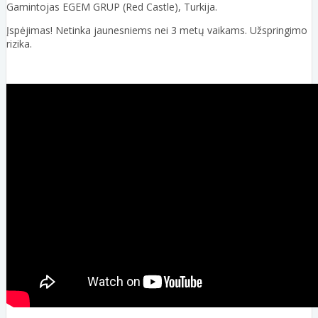
Gamintojas EGEM GRUP (Red Castle), Turkija.
Įspėjimas! Netinka jaunesniems nei 3 metų vaikams. Užspringimo
rizika.