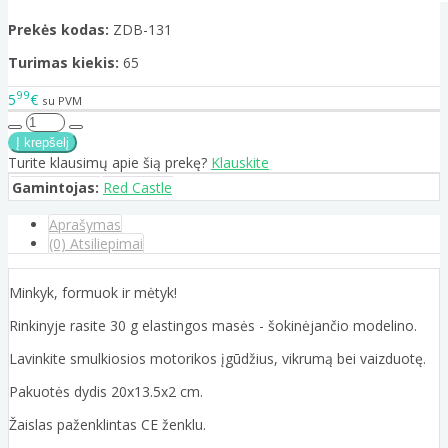
Prekės kodas:
ZDB-131
Turimas kiekis:
65
99
5
€
su PVM
Turite klausimų apie šią prekę?
Klauskite
Gamintojas:
Red Castle
Aprašymas
(0) Atsiliepimai
Minkyk, formuok ir mėtyk!
Rinkinyje rasite 30 g elastingos masės - šokinėjančio modelino.
Lavinkite smulkiosios motorikos įgūdžius, vikrumą bei vaizduotę.
Pakuotės dydis 20x13.5x2 cm.
Žaislas paženklintas CE ženklu.