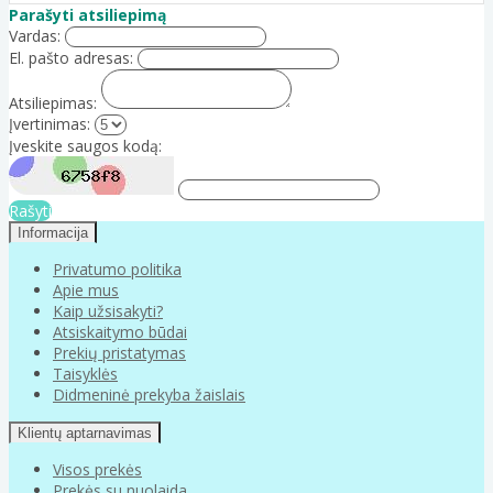
Parašyti atsiliepimą
Vardas:
El. pašto adresas:
Atsiliepimas:
Įvertinimas:
Įveskite saugos kodą:
Rašyti
Informacija
Privatumo politika
Apie mus
Kaip užsisakyti?
Atsiskaitymo būdai
Prekių pristatymas
Taisyklės
Didmeninė prekyba žaislais
Klientų aptarnavimas
Visos prekės
Prekės su nuolaida