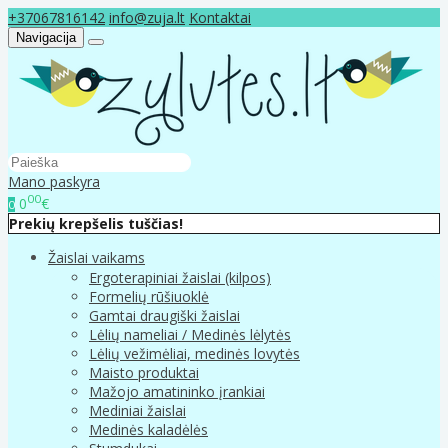
+37067816142
info@zuja.lt
Kontaktai
Navigacija
Mano paskyra
00
0
€
0
Prekių krepšelis tuščias!
Žaislai vaikams
Ergoterapiniai žaislai (kilpos)
Formelių rūšiuoklė
Gamtai draugiški žaislai
Lėlių nameliai / Medinės lėlytės
Lėlių vežimėliai, medinės lovytės
Maisto produktai
Mažojo amatininko įrankiai
Mediniai žaislai
Medinės kaladėlės