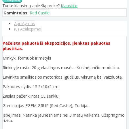
Turite klausimų apie šią prekę?
Klauskite
Gamintojas:
Red Castle
Aprašymas
(0) Atsiliepimai
Pažeista pakuotė iš ekspozicijos. Įlenktas pakuotės
plastikas.
Minkyk, formuok ir mėtyk!
Rinkinyje rasite 20 g elastingos masės - šokinėjančio modelino.
Lavinkite smulkiosios motorikos įgūdžius, vikrumą bei vaizduotę.
Pakuotės dydis: 15.5x10x2 cm.
Žaislas paženklintas CE ženklu.
Gamintojas EGEM GRUP (Red Castle), Turkija.
Įspėjimas! Netinka jaunesniems nei 3 metų vaikams. Užspringimo
rizika.