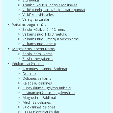
Stumdukai
Traukinukai ir jų dalys / Mašinėlės
Vaikiški indai, virtuvės įrankiai ir puodai
Vaikiškos virtuvėlės
Varstymo žaislai
Vaikams pagal amžių
Žaislai kūdikiui 0 - 12 mėn.
Vaikams nuo 1 iki 3 metukų
Vaikams nuo 3 metų ir vyresniems
Vaikams nuo 8 metų
Mergaitėms ir berniukams
Žaislai berniukams
Žaislai mergaitėms
Edukaciniai žaidimai
Atminties lavinimo žaidimai
Domino
Dėlionės vaikams
Kaladėlių dėlionės
Kūrybiškumo ugdymo rinkiniai
Lavinamieji žaidimai, galvosūkiai
Magnetiniai žaidimai
Medinės dėlionės
Sluoksninės dėlonės
STEM ir optiniai žaislai