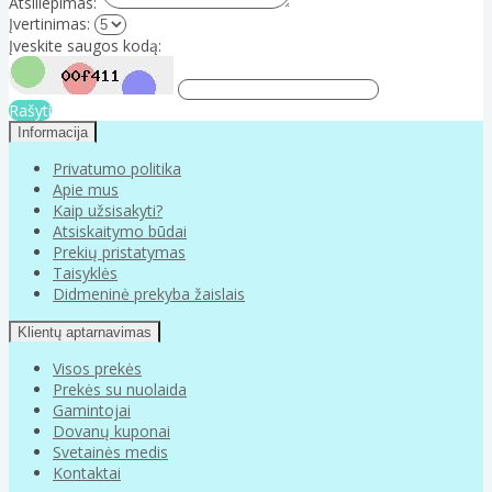
Atsiliepimas:
Įvertinimas:
Įveskite saugos kodą:
Rašyti
Informacija
Privatumo politika
Apie mus
Kaip užsisakyti?
Atsiskaitymo būdai
Prekių pristatymas
Taisyklės
Didmeninė prekyba žaislais
Klientų aptarnavimas
Visos prekės
Prekės su nuolaida
Gamintojai
Dovanų kuponai
Svetainės medis
Kontaktai