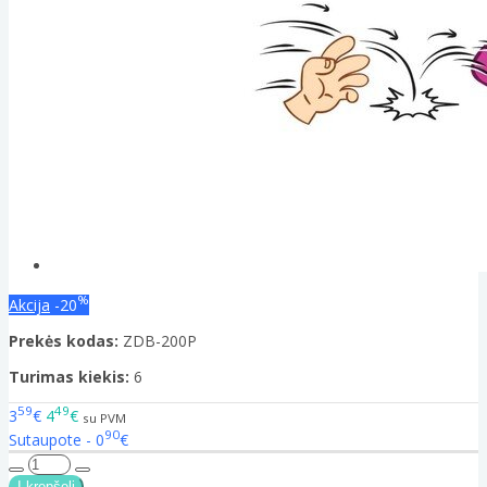
%
Akcija
-20
Prekės kodas:
ZDB-200P
Turimas kiekis:
6
59
49
3
€
4
€
su PVM
90
Sutaupote - 0
€