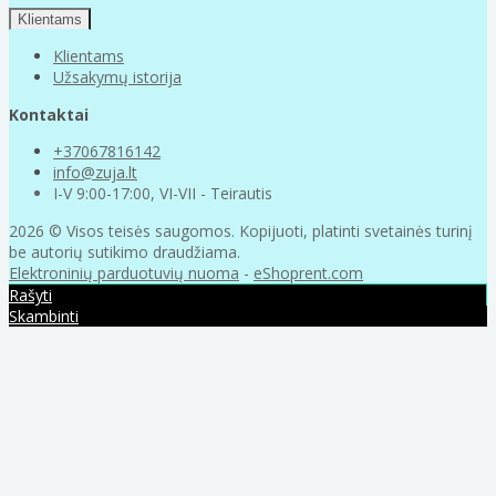
Klientams
Klientams
Užsakymų istorija
Kontaktai
+37067816142
info@zuja.lt
I-V 9:00-17:00, VI-VII - Teirautis
2026 © Visos teisės saugomos. Kopijuoti, platinti svetainės turinį
be autorių sutikimo draudžiama.
Elektroninių parduotuvių nuoma
-
eShoprent.com
Rašyti
Skambinti